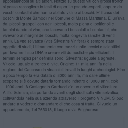
appollaiandosi su alti alberi. Notizie su queste viti con grossi tronchi
si posso raccogliere in testi di esperti e pseudo-esperti, oppure da
vecchi contadini che hanno abitato vicino ai boschi. E’ il caso dei
boschi di Monte Bamboli nel Comune di Massa Marittima. E’ un’uva
dai piccoli grappoli con acini piccoli, molto piena di polifenoli e
tannini dando al vino, che facevano i boscaioli o i contadini, che
vivevano ai margini dei boschi, molta longevità (anche di venti
anni). La vite selvatica (vitis Silvestris Vinifera) è sempre stata
oggetto di studi; Ultimamente con mezzi molto tecnici e scientifici
per levarne il suo DNA e creare viti domestiche più efficienti. I
termini semplici per definirla sono: Silvestris: uguale a agreste.
Viticcio: uguale a tronco di vite. Origine: 11 mila anni fa nella
regione del Caucaso da vinaccioli trovati in luoghi archeologici. Fino
a poco tempo fa era datata di 8000 anni fa, ma dalle ultime
scoperte si è dovuto datarla tornando indietro di 3000 anni, cioè
11000 anni. A Castagneto Carducci c’è un docente di viticoltura,
Attilio Scienza, sta portando avanti degli studi sulla vite selvatica,
coltivandola nella sua azienda attraverso il progetto VINUM. Si può
andare a vedere e domandare di che cosa si tratta. Ci vuole un
appuntamento, Tel 765013, il luogo è via Bolgherese.