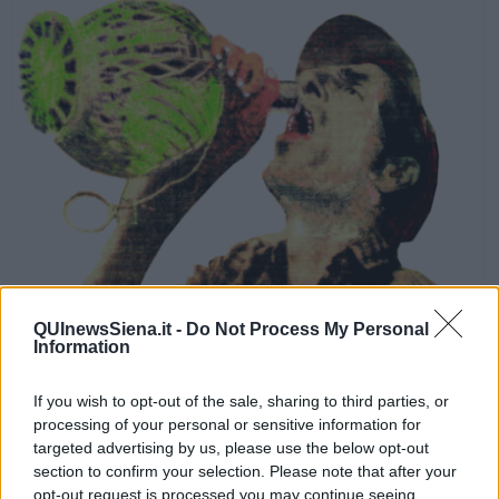
QUInewsSiena.it -
Do Not Process My Personal
Information
Immagine posterizzata
If you wish to opt-out of the sale, sharing to third parties, or
processing of your personal or sensitive information for
Contadino abitante in Monte Bamboli, (Dondoli) (1980)
che
targeted advertising by us, please use the below opt-out
beve vino fatto con uva (zampina) cioè con uva di vitis silvestris
section to confirm your selection. Please note that after your
vinifera cresciuta nei boschi adiacenti il podere. Mi fu offerto di
opt-out request is processed you may continue seeing
degustarlo. In un piccolo gotto il quale mi dette queste sensazioni.