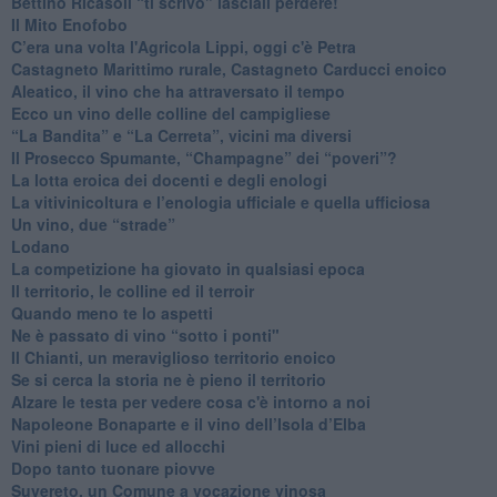
Bettino Ricasoli “ti scrivo” lasciali perdere!
Il Mito Enofobo
​C’era una volta l'Agricola Lippi, oggi c'è Petra
​Castagneto Marittimo rurale, Castagneto Carducci enoico
Aleatico, il vino che ha attraversato il tempo
Ecco un vino delle colline del campigliese
“La Bandita” e “La Cerreta”, vicini ma diversi
​Il Prosecco Spumante, “Champagne” dei “poveri”?
​La lotta eroica dei docenti e degli enologi
​La vitivinicoltura e l’enologia ufficiale e quella ufficiosa
​Un vino, due “strade”
Lodano
​La competizione ha giovato in qualsiasi epoca
Il territorio, le colline ed il terroir
Quando meno te lo aspetti
​Ne è passato di vino “sotto i ponti"
​Il Chianti, un meraviglioso territorio enoico
​Se si cerca la storia ne è pieno il territorio
Alzare le testa per vedere cosa c'è intorno a noi
​Napoleone Bonaparte e il vino dell’Isola d’Elba
Vini pieni di luce ed allocchi
Dopo tanto tuonare piovve
Suvereto, un Comune a vocazione vinosa