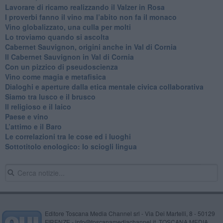
Lavorare di ricamo realizzando il Valzer in Rosa
​I proverbi fanno il vino ma l’abito non fa il monaco
Vino globalizzato, una culla per molti
Lo troviamo quando si ascolta
Cabernet Sauvignon, origini anche in Val di Cornia
Il Cabernet Sauvignon in Val di Cornia
Con un pizzico di pseudoscienza
​Vino come magia e metafisica
Dialoghi e aperture dalla etica mentale civica collaborativa
Siamo tra lusco e il brusco
Il religioso e il laico
​Paese e vino
L’attimo e il Baro
Le correlazioni tra le cose ed i luoghi
​Sottotitolo enologico: lo sciogli lingua
Editore Toscana Media Channel srl - Via Dei Martelli, 8 - 50129
FIRENZE - info@toscanamediachannel.it. TOSCANA MEDIA