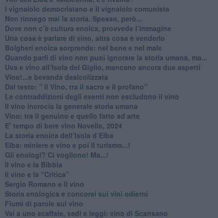
​I vignaiolo democristano e il vignaiolo comunista
​Non rinnego mai la storia. Spesso, però...
​Dove non c’è cultura enoica, provvede l’immagine
​Una cosa è parlare di vino, altra cosa è venderlo
Bolgheri enoica sorprende: nel bene e nel male
​Quando parli di vino non puoi ignorare la storia umana, ma...
Uva e vino all’Isola del Giglio, mancano ancora due aspetti
​Vino!...e bevanda dealcolizzata
​Dal testo: ” il Vino, tra il sacro e il profano”
Le contraddizioni degli eventi non escludono il vino
​Il vino incrocia la generale storia umana
Vino: tra il genuino e quello fatto ad arte
E’ tempo di bere vino Novello, 2024
La storia enoica dell’Isola d’Elba
Elba: miniere e vino e poi il turismo...!
​Gli enologi? Ci vogliono! Ma...!
​Il vino e la Bibbia
​Il vino e la “Critica”
Sergio Romano e il vino
​Storia enologica e concorsi sui vini odierni
Fiumi di parole sul vino
​Vai a uno scaffale, vedi e leggi: vino di Scansano