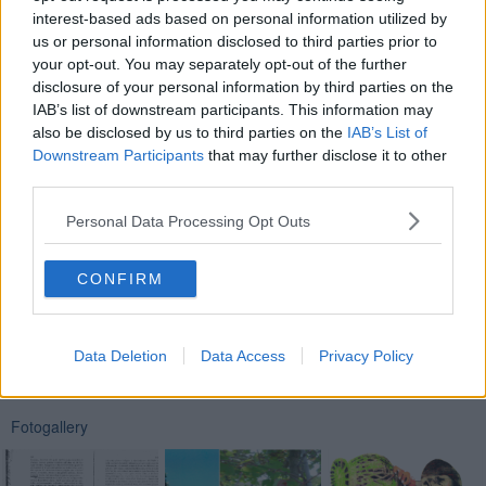
interest-based ads based on personal information utilized by
colore: violaceo intenso. Olfatto: vinoso, intenso di frutti neri (tra cui
la ciliegia e la prugna appassita) Gusto: fitto in cui c’è subito il
us or personal information disclosed to third parties prior to
tannino, un poco astringente ma che si attutisce con la sensazione
your opt-out. You may separately opt-out of the further
di dolce (forse dalla incompleta fermentazione), Sensazione finale
disclosure of your personal information by third parties on the
lunghissima. Vino che non si può classificare, ma decente per chi lo
IAB’s list of downstream participants. This information may
faceva.
also be disclosed by us to third parties on the
IAB’s List of
Downstream Participants
that may further disclose it to other
Nadio Stronchi
third parties.
Personal Data Processing Opt Outs
CONFIRM
Se vuoi leggere le notizie principali della Toscana iscriviti alla
Newsletter QUInews - ToscanaMedia.
Arriva gratis tutti i giorni
alle 20:00 direttamente nella tua casella di posta.
Data Deletion
Data Access
Privacy Policy
Basta cliccare
QUI
Fotogallery