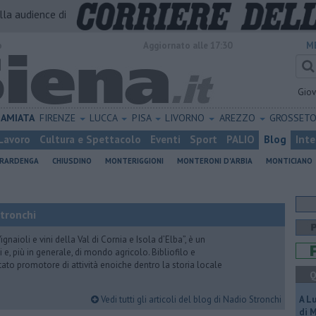
alla audience di
o
Aggiornato alle 17:30
M
Gio
AMIATA
FIRENZE
LUCCA
PISA
LIVORNO
AREZZO
GROSSET
Lavoro
Cultura e Spettacolo
Eventi
Sport
PALIO
Blog
Inte
ERARDENGA
CHIUSDINO
MONTERIGGIONI
MONTERONI D'ARBIA
MONTICIANO
Stronchi
gnaioli e vini della Val di Cornia e Isola d’Elba”, è un
 e, più in generale, di mondo agricolo. Bibliofilo e
stato promotore di attività enoiche dentro la storia locale
Q
Vedi tutti gli articoli del blog di Nadio Stronchi
A L
di 