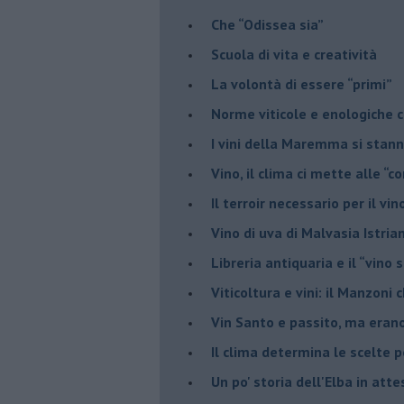
​Che “Odissea sia”
Scuola di vita e creatività
​La volontà di essere “primi”
Norme viticole e enologiche c
​I vini della Maremma si stan
Vino, il clima ci mette alle “c
Il terroir necessario per il vi
​Vino di uva di Malvasia Istr
​Libreria antiquaria e il “vino s
​Viticoltura e vini: il Manzoni 
​Vin Santo e passito, ma eran
Il clima determina le scelte pe
Un po' storia dell'Elba in att