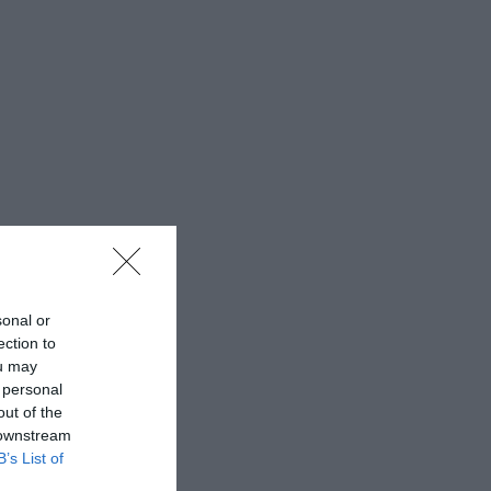
sonal or
ection to
ou may
 personal
out of the
 downstream
B’s List of