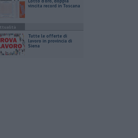
Lotto d'oro, doppia
vincita record in Toscana
ttualità
​Tutte le offerte di
lavoro in provincia di
Siena