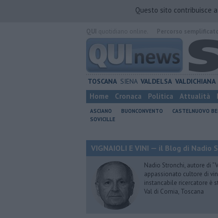
Questo sito contribuisce 
QUI
quotidiano online.
Percorso semplificat
TOSCANA
SIENA
VALDELSA
VALDICHIANA
Home
Cronaca
Politica
Attualità
ASCIANO
BUONCONVENTO
CASTELNUOVO B
SOVICILLE
VIGNAIOLI E VINI — il Blog di Nadio 
Nadio Stronchi, autore di “Vi
appassionato cultore di vini
instancabile ricercatore è 
Val di Cornia, Toscana