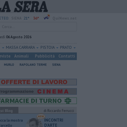
21°
36°
ETEO:
SIENA
QuiNews.net
vedì
06 Agosto 2026
O
MASSA CARRARA
PISTOIA
PRATO
rviste
Animali
Pubblicità
Contatti
MURLO
RAPOLANO TERME
SIENA
ui Blog
di Riccardo Ferrucci
INCONTRI
ucca la mostra
D'ARTE
Marcello