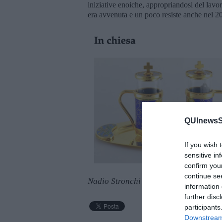
iniziative enoiche, appropriandosi del lavo
era avvenuta e un poco resiste anche nel 2
QUInewsSi
If you wish 
sensitive in
confirm you
continue se
Nadio Stronchi
information 
further disc
participants
Downstream 