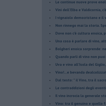
Le continue nuove prove enolo
Vini dell'Elba e Valdicornia, c'
​I vignaiolo democristano e il
​Non rinnego mai la storia. Spe
​Dove non c’è cultura enoica,
​Una cosa è parlare di vino, a
Bolgheri enoica sorprende: n
​Quando parli di vino non puoi
Uva e vino all’Isola del Gigl
​Vino!...e bevanda dealcolizza
​Dal testo: ” il Vino, tra il sac
Le contraddizioni degli eventi
​Il vino incrocia la generale 
Vino: tra il genuino e quello 