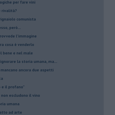
giche per fare vini
è rivalità?
 vignaiolo comunista
sso, però...
 provvede l’immagine
ltra cosa è venderlo
el bene e nel male
 ignorare la storia umana, ma...
io, mancano ancora due aspetti
ta
ro e il profano”
 non escludono il vino
storia umana
fatto ad arte