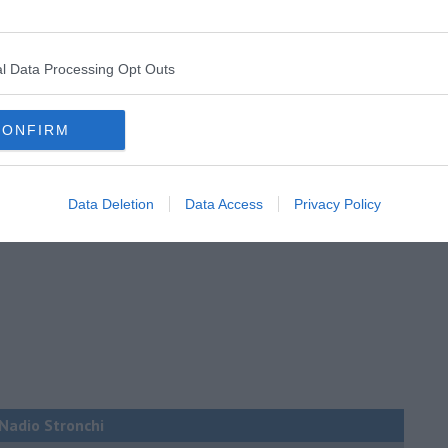
l Data Processing Opt Outs
CONFIRM
Data Deletion
Data Access
Privacy Policy
i Nadio Stronchi