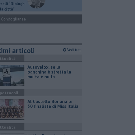
selli “Dialoghi
la città"
Condoglianze
imi articoli
Vedi tutti
ttualità
Autovelox, se la
banchina è stretta la
multa è nulla
pettacoli
Al Castello Bonaria le
30 finaliste di Miss Italia
ttualità