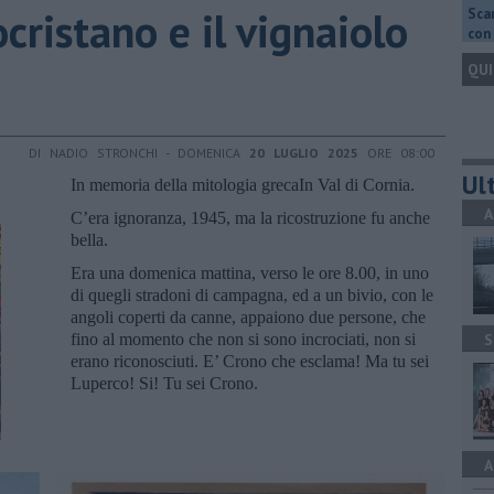
ocristano e il vignaiolo
Scar
con 
QUI
DI NADIO STRONCHI - DOMENICA
20 LUGLIO 2025
ORE 08:00
Ult
In memoria della mitologia grecaIn Val di Cornia.
A
C’era ignoranza, 1945, ma la ricostruzione fu anche
bella.
Era una domenica mattina, verso le ore 8.00, in uno
di quegli stradoni di campagna, ed a un bivio, con le
angoli coperti da canne, appaiono due persone, che
fino al momento che non si sono incrociati, non si
S
erano riconosciuti. E’ Crono che esclama! Ma tu sei
Luperco! Si! Tu sei Crono.
A