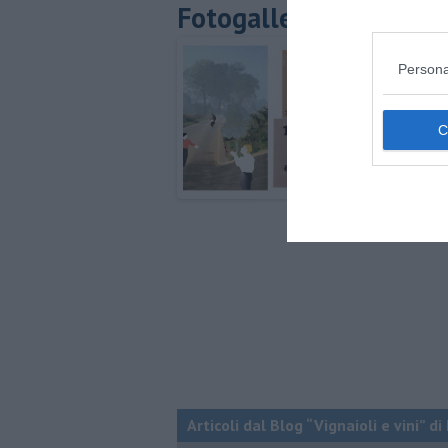
Fotogallery
Persona
Articoli dal Blog “Vignaioli e vini” d