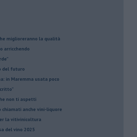
he miglioreranno la qualità
no arricchendo
orde”
no del futuro
iana: in Maremma usata poco
critto”
che non ti aspetti
o chiamati anche vini-liquore
r la vitivinicoltura
esa del vino 2025