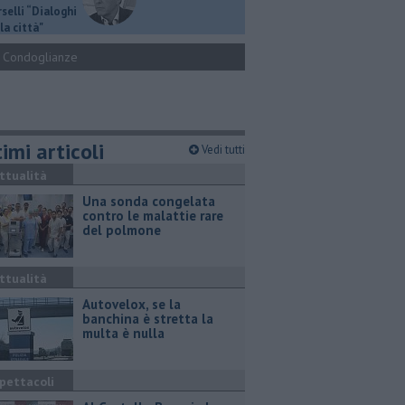
selli “Dialoghi
la città"
Condoglianze
imi articoli
Vedi tutti
ttualità
Una sonda congelata
contro le malattie rare
del polmone
ttualità
Autovelox, se la
banchina è stretta la
multa è nulla
pettacoli