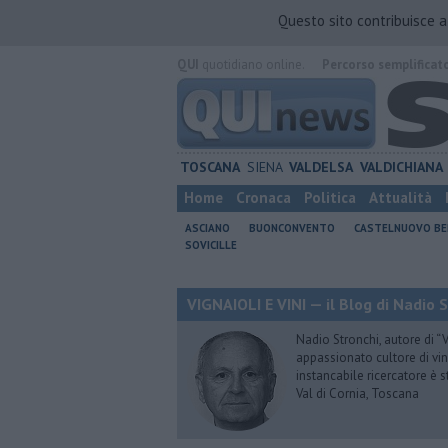
Questo sito contribuisce 
QUI
quotidiano online.
Percorso semplificat
TOSCANA
SIENA
VALDELSA
VALDICHIANA
Home
Cronaca
Politica
Attualità
ASCIANO
BUONCONVENTO
CASTELNUOVO B
SOVICILLE
VIGNAIOLI E VINI — il Blog di Nadio 
Nadio Stronchi, autore di “Vi
appassionato cultore di vini
instancabile ricercatore è 
Val di Cornia, Toscana