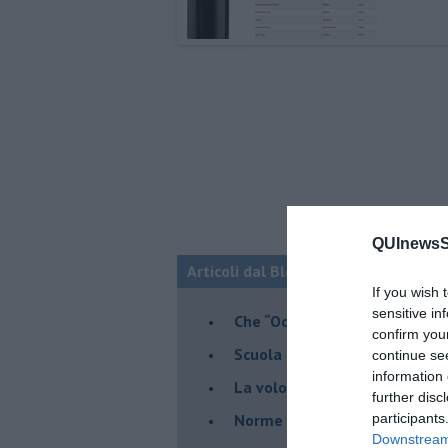
QUInewsSi
Articoli dal Blog “Vignaioli e vini” d
If you wish 
sensitive in
​Che “Odissea sia”
confirm you
Scuola di vita e creatività
continue se
information 
​La volontà di essere “primi”
further disc
Norme viticole e enologiche c
participants
Downstream 