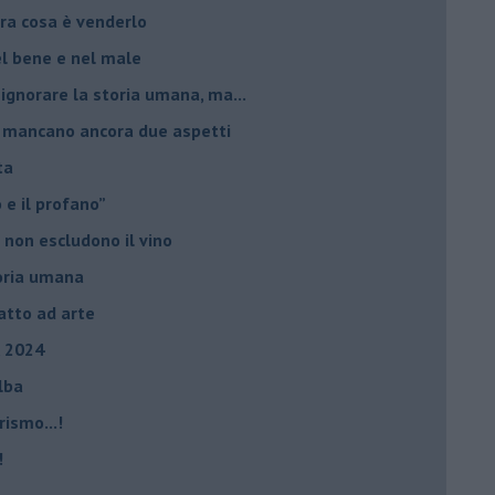
ltra cosa è venderlo
el bene e nel male
 ignorare la storia umana, ma...
io, mancano ancora due aspetti
ta
ro e il profano”
 non escludono il vino
storia umana
fatto ad arte
, 2024
Elba
rismo...!
!