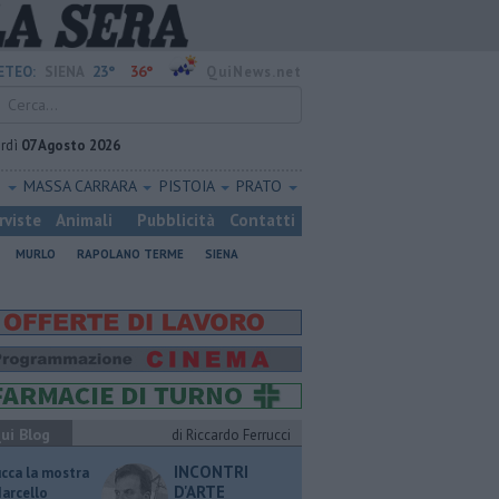
23°
36°
ETEO:
SIENA
QuiNews.net
rdì
07 Agosto 2026
O
MASSA CARRARA
PISTOIA
PRATO
rviste
Animali
Pubblicità
Contatti
MURLO
RAPOLANO TERME
SIENA
ui Blog
di Riccardo Ferrucci
INCONTRI
ucca la mostra
D'ARTE
Marcello