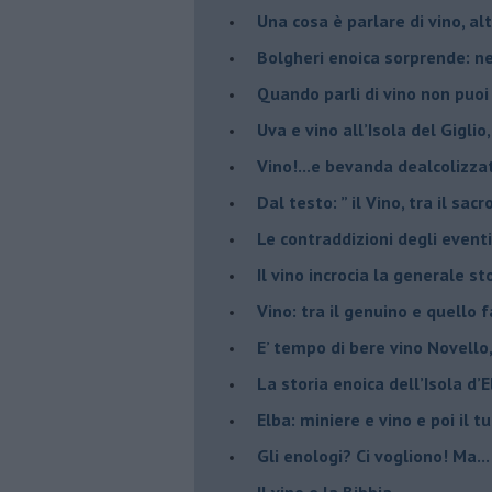
​Una cosa è parlare di vino, a
Bolgheri enoica sorprende: n
​Quando parli di vino non puoi
Uva e vino all’Isola del Gigl
​Vino!...e bevanda dealcolizza
​Dal testo: ” il Vino, tra il sac
Le contraddizioni degli eventi
​Il vino incrocia la generale 
Vino: tra il genuino e quello 
E’ tempo di bere vino Novello
La storia enoica dell’Isola d’
Elba: miniere e vino e poi il tu
​Gli enologi? Ci vogliono! Ma...
​Il vino e la Bibbia