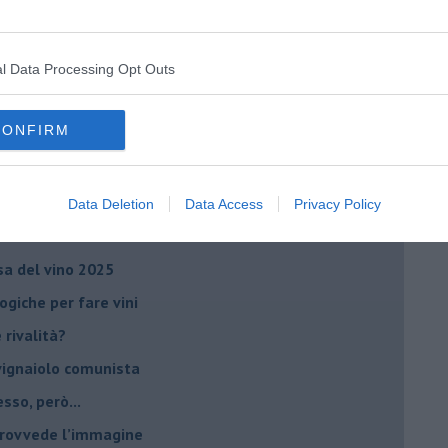
no arricchendo
orde”
no del futuro
l Data Processing Opt Outs
iana: in Maremma usata poco
CONFIRM
critto”
che non ti aspetti
o chiamati anche vini-liquore
Data Deletion
Data Access
Privacy Policy
r la vitivinicoltura
esa del vino 2025
giche per fare vini
è rivalità?
 vignaiolo comunista
sso, però...
 provvede l’immagine