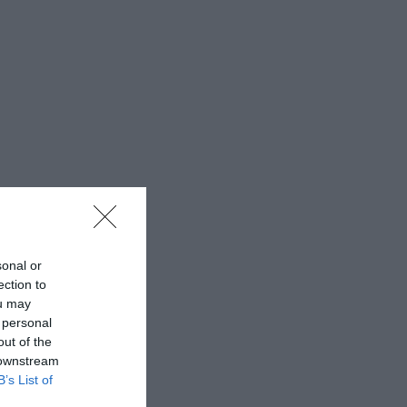
sonal or
ection to
ou may
 personal
out of the
 downstream
B’s List of