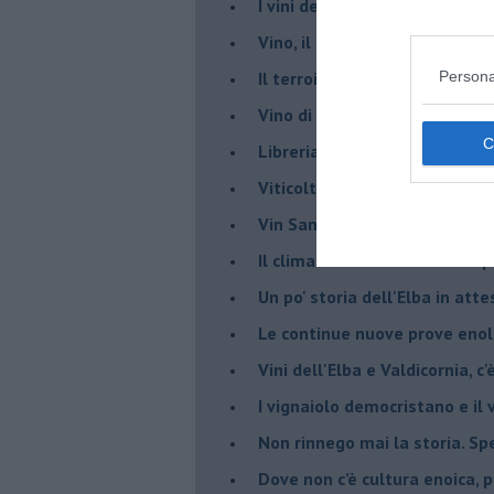
​I vini della Maremma si stan
Vino, il clima ci mette alle “c
Il terroir necessario per il vi
Persona
​Vino di uva di Malvasia Istr
​Libreria antiquaria e il “vino s
​Viticoltura e vini: il Manzoni 
​Vin Santo e passito, ma eran
Il clima determina le scelte pe
Un po' storia dell'Elba in att
Le continue nuove prove enolo
Vini dell'Elba e Valdicornia, c'
​I vignaiolo democristano e il
​Non rinnego mai la storia. Spe
​Dove non c’è cultura enoica,