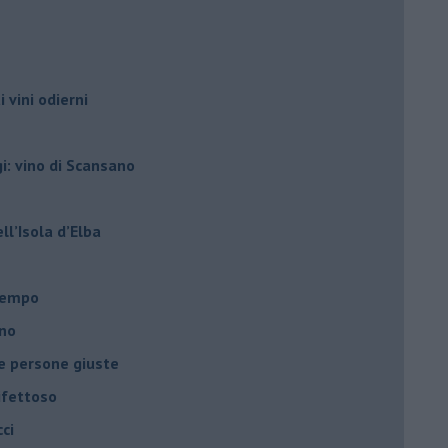
i vini odierni
gi: vino di Scansano
ell’Isola d’Elba
l tempo
ano
le persone giuste
ifettoso
ci