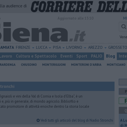
alla audience di
o
Aggiornato alle 15:10
M
Vene
AMIATA
FIRENZE
LUCCA
PISA
LIVORNO
AREZZO
GROSSET
Lavoro
Cultura e Spettacolo
Eventi
Sport
PALIO
Blog
Inte
ERARDENGA
CHIUSDINO
MONTERIGGIONI
MONTERONI D'ARBIA
MONTICIANO
Stronchi
gnaioli e vini della Val di Cornia e Isola d’Elba”, è un
 e, più in generale, di mondo agricolo. Bibliofilo e
stato promotore di attività enoiche dentro la storia locale
Q
Vedi tutti gli articoli del blog di Nadio Stronchi
A L
di 