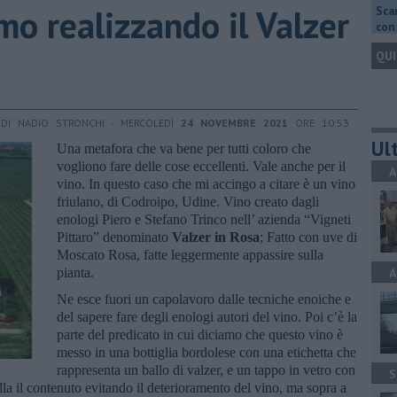
mo realizzando il Valzer
Scar
con 
QUI
DI NADIO STRONCHI - MERCOLEDÌ
24 NOVEMBRE 2021
ORE 10:53
Ult
Una metafora che va bene per tutti coloro che
vogliono fare delle cose eccellenti. Vale anche per il
A
vino. In questo caso che mi accingo a citare è un vino
friulano, di Codroipo, Udine. Vino creato dagli
enologi Piero e Stefano Trinco nell’ azienda “Vigneti
Pittaro” denominato
Valzer in Rosa
; Fatto con uve di
Moscato Rosa, fatte leggermente appassire sulla
pianta.
A
Ne esce fuori un capolavoro dalle tecniche enoiche e
del sapere fare degli enologi autori del vino. Poi c’è la
parte del predicato in cui diciamo che questo vino è
messo in una bottiglia bordolese con una etichetta che
rappresenta un ballo di valzer, e un tappo in vetro con
S
la il contenuto evitando il deterioramento del vino, ma sopra a