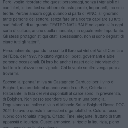
Però, voglio ricordare che questi personaggi, senza i vignaioli e i
cantinieri, le loro tesi sarebbero rimaste parole, importanti, ma solo
teorie. Perché ancora oggi, quando si parla di VINO, si ignorano
tante persone del settore, senza fare una ricerca capillare su tutti i
suoi “attori”, di un grande TEATRO NATURALE nel quale si fa ogni
sorta di cultura, anche quella manuale, ma ugualmente importante.
Gli stessi protagonisti qui citati, spessissimo, non si sono degnati di
citare tutti gli “attori”.
Personalmente, quando ho scritto il libro sui vini del Val di Cornia e
dell’Elba, del 1997, ho citato vignaioli, poeti, governanti e altre
persone occasionali. Di loro ho anche i nastri delle interviste che
feci loro in piazza e nel vigneto. Chi le vuole sentire venga pure a
trovarmi.
Spesso la “penna” mi va su Castagneto Carducci per il vino di
Bolgheri, ma credetemi quando vado in un Bar, Osteria o
Ristorante, la lista dei vini disponibili al calice sono, in prevalenza,
di Bolgheri. Non posso spendere 30 euro in una bottiglia.
Degustando un calice di vino di Michele Satta: Bolgheri Rosso DOC
2021 ho avuto queste impressioni organolettiche. Colore: rosso
rubino con tonalità integra. Olfatto: Fine, elegante, fruttato di frutti
appassiti e liquirizia. Gusto: armonico, si ripete la liquirizia, pieno
con sensazione finale notevole