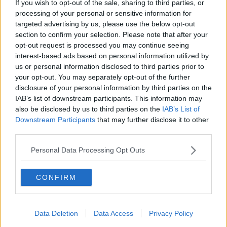
If you wish to opt-out of the sale, sharing to third parties, or
Se vuoi leggere le notizie principali della Toscana iscriviti alla
processing of your personal or sensitive information for
Newsletter QUInews - ToscanaMedia.
Arriva gratis tutti i giorni
targeted advertising by us, please use the below opt-out
alle 20:00 direttamente nella tua casella di posta.
section to confirm your selection. Please note that after your
Basta cliccare
QUI
opt-out request is processed you may continue seeing
interest-based ads based on personal information utilized by
Fotogallery
us or personal information disclosed to third parties prior to
your opt-out. You may separately opt-out of the further
disclosure of your personal information by third parties on the
IAB’s list of downstream participants. This information may
also be disclosed by us to third parties on the
IAB’s List of
Downstream Participants
that may further disclose it to other
third parties.
Ti potrebbe interessare anche:
Personal Data Processing Opt Outs
Articoli dal Blog “Vignaioli e vini” di Nadio Stronchi
​Che “Odissea sia”
CONFIRM
Scuola di vita e creatività
​La volontà di essere “primi”
Norme viticole e enologiche che miglioreranno la qualità
Data Deletion
Data Access
Privacy Policy
​I vini della Maremma si stanno arricchendo