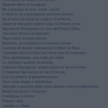
Quando meno te lo aspetti
​Ne è passato di vino “sotto i ponti"
​Il Chianti, un meraviglioso territorio enoico
​Se si cerca la storia ne è pieno il territorio
Alzare le testa per vedere cosa c'è intorno a noi
​Napoleone Bonaparte e il vino dell’Isola d’Elba
Vini pieni di luce ed allocchi
Dopo tanto tuonare piovve
Suvereto, un Comune a vocazione vinosa
Lavorare di ricamo realizzando il Valzer in Rosa
​I proverbi fanno il vino ma l’abito non fa il monaco
Vino globalizzato, una culla per molti
Lo troviamo quando si ascolta
Cabernet Sauvignon, origini anche in Val di Cornia
Il Cabernet Sauvignon in Val di Cornia
Con un pizzico di pseudoscienza
​Vino come magia e metafisica
Dialoghi e aperture dalla etica mentale civica collaborativa
Siamo tra lusco e il brusco
Il religioso e il laico
​Paese e vino
L’attimo e il Baro