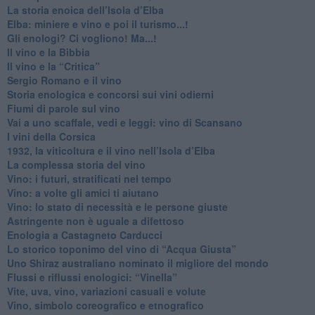
La storia enoica dell’Isola d’Elba
Elba: miniere e vino e poi il turismo...!
​Gli enologi? Ci vogliono! Ma...!
​Il vino e la Bibbia
​Il vino e la “Critica”
Sergio Romano e il vino
​Storia enologica e concorsi sui vini odierni
Fiumi di parole sul vino
​Vai a uno scaffale, vedi e leggi: vino di Scansano
​I vini della Corsica
​1932, la viticoltura e il vino nell’Isola d’Elba
​La complessa storia del vino
​Vino: i futuri, stratificati nel tempo
Vino: a volte gli amici ti aiutano
Vino: lo stato di necessità e le persone giuste
​Astringente non è uguale a difettoso
Enologia a Castagneto Carducci
Lo storico toponimo del vino di “Acqua Giusta”
Uno Shiraz australiano nominato il migliore del mondo
​Flussi e riflussi enologici: “Vinella”
Vite, uva, vino, variazioni casuali e volute
Vino, simbolo coreografico e etnografico