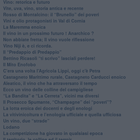
​Vino: retorica e futuro
​Vite, uva, vino, storia antica e recente
​Rosso di Montalcino: il “Brunello” dei poveri
Vini e olio protagonisti in Val di Cornia
​La Maremma enoica
Il vino in un prossimo futuro ! Anarchico ?
​Non abbiate fretta; Il vino vuole riflessione
​Vino Niji è, e ci ricorda.
Il “Predappio di Predappio”
Bettino Ricasoli “ti scrivo” lasciali perdere!
Il Mito Enofobo
​C’era una volta l'Agricola Lippi, oggi c'è Petra
​Castagneto Marittimo rurale, Castagneto Carducci enoico
Aleatico, il vino che ha attraversato il tempo
Ecco un vino delle colline del campigliese
“La Bandita” e “La Cerreta”, vicini ma diversi
​Il Prosecco Spumante, “Champagne” dei “poveri”?
​La lotta eroica dei docenti e degli enologi
​La vitivinicoltura e l’enologia ufficiale e quella ufficiosa
​Un vino, due “strade”
Lodano
​La competizione ha giovato in qualsiasi epoca
Il territorio, le colline ed il terroir