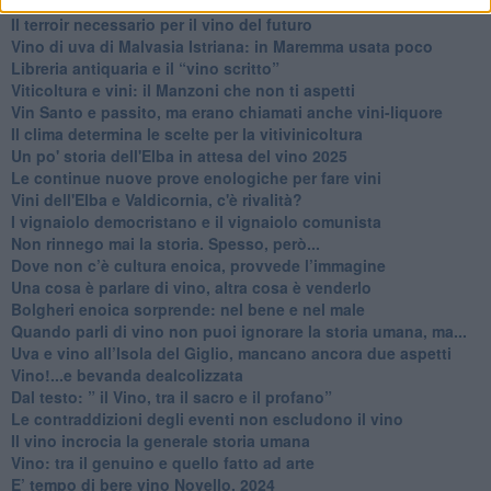
Vino, il clima ci mette alle “corde”
Il terroir necessario per il vino del futuro
​Vino di uva di Malvasia Istriana: in Maremma usata poco
​Libreria antiquaria e il “vino scritto”
​Viticoltura e vini: il Manzoni che non ti aspetti
​Vin Santo e passito, ma erano chiamati anche vini-liquore
Il clima determina le scelte per la vitivinicoltura
Un po' storia dell'Elba in attesa del vino 2025
Le continue nuove prove enologiche per fare vini
Vini dell'Elba e Valdicornia, c'è rivalità?
​I vignaiolo democristano e il vignaiolo comunista
​Non rinnego mai la storia. Spesso, però...
​Dove non c’è cultura enoica, provvede l’immagine
​Una cosa è parlare di vino, altra cosa è venderlo
Bolgheri enoica sorprende: nel bene e nel male
​Quando parli di vino non puoi ignorare la storia umana, ma...
Uva e vino all’Isola del Giglio, mancano ancora due aspetti
​Vino!...e bevanda dealcolizzata
​Dal testo: ” il Vino, tra il sacro e il profano”
Le contraddizioni degli eventi non escludono il vino
​Il vino incrocia la generale storia umana
Vino: tra il genuino e quello fatto ad arte
E’ tempo di bere vino Novello, 2024