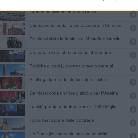
Grande musica al teatro dei Rozzi
Cambiano le modalità per accedere in Comune
De Mossi visita la famiglia di Mustafa e Munzir
Un portale web tutto nuovo per il Comune
Politiche di parità, pronto un tavolo per tutti
Si allarga la rete dei defibrillatori in città
De Mossi dona un fiore gialloblu per l'Ucraina
La città pronta a riabbracciare le 1000 Miglia
Torna l'estrazione delle Contrade
Un Consiglio comunale sulla sostenibilità