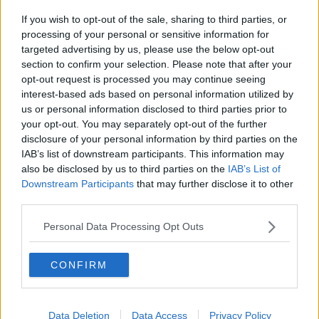
Drappellone d'agosto, l'incarico va a Szymkowicz
If you wish to opt-out of the sale, sharing to third parties, or
Scandalo per una cena privata nell’Entrone
processing of your personal or sensitive information for
targeted advertising by us, please use the below opt-out
section to confirm your selection. Please note that after your
Si premiano le tesi sulla criminalità organizzata
opt-out request is processed you may continue seeing
interest-based ads based on personal information utilized by
La pittura senese rivisitata da Thomas Berra
us or personal information disclosed to third parties prior to
your opt-out. You may separately opt-out of the further
Piazze toscane in festa per la Befana
disclosure of your personal information by third parties on the
IAB’s list of downstream participants. This information may
Asp, migliora la situazione Covid con solo 14 casi
also be disclosed by us to third parties on the
IAB’s List of
Downstream Participants
that may further disclose it to other
I "Trenta Assassini", mostra di Marco Delogu
third parties.
Omaggio a Dante con il dipinto di Cassioli
Personal Data Processing Opt Outs
Studenti tutor fanno da Ciceroni all'Università
CONFIRM
Banca Mps apre le porte della sede storica
Consiglio comunale, no alla violenza sulle donne
Data Deletion
Data Access
Privacy Policy