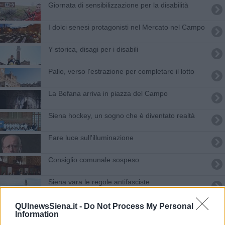
Giornata di sensibilizzazione per la disabilità
I dolci senesi protagonisti nel Mercato nel Campo
Y storica, disagi per i disabili
Palio, verso l'estrazione per completare il lotto
La Befana arriva in piazza del Campo
Siena hockey, un sogno che è diventato realtà
Fare luce sull'illuminazione
Consiglio comunale sospeso
Siena vara le regole antifasciste
Palio, prove annullate per il maltempo
QUInewsSiena.it -
Do Not Process My Personal
Information