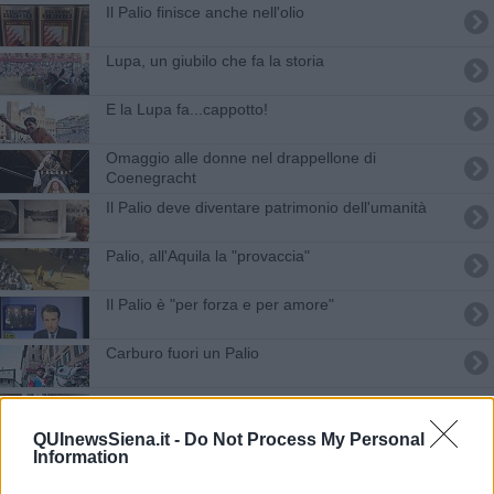
Il Palio finisce anche nell'olio
Lupa, un giubilo che fa la storia
E la Lupa fa...cappotto!
Omaggio alle donne nel drappellone di
Coenegracht
Il Palio deve diventare patrimonio dell'umanità
Palio, all'Aquila la "provaccia"
Il Palio è "per forza e per amore"
Carburo fuori un Palio
Lupa in festa per il cappotto
QUInewsSiena.it -
Do Not Process My Personal
Palio, all'Istrice il Masgalano 2016
Information