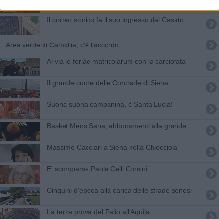
Il corteo storico fa il suo ingresso dal Casato
Area verde di Camollia, c'è l'accordo
Al via le feriae matricolarum con la carciofata
Il grande cuore delle Contrade di Siena
Suona suona campanina, è Santa Lucia!
Basket Mens Sana, abbonamenti alla grande
Massimo Cacciari a Siena nella Chiocciola
E' scomparsa Paola Celli Corsini
Cinquini d'epoca alla carica delle strade senesi
​La terza prova del Palio all'Aquila