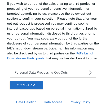
La sacralità rivive nel Corte dei Ceri e dei Censi
If you wish to opt-out of the sale, sharing to third parties, or
processing of your personal or sensitive information for
Musica in Campo con la Banda Città del Palio
targeted advertising by us, please use the below opt-out
section to confirm your selection. Please note that after your
Il prefetto Saccone lascia Siena per Torino
opt-out request is processed you may continue seeing
interest-based ads based on personal information utilized by
Palio, verso l'Assunta con l'estrazione
us or personal information disclosed to third parties prior to
your opt-out. You may separately opt-out of the further
Il giubilo del popolo di Vallerozzi
disclosure of your personal information by third parties on the
IAB’s list of downstream participants. This information may
Palio, il 26 Giugno si svela il drappellone
also be disclosed by us to third parties on the
IAB’s List of
Downstream Participants
that may further disclose it to other
third parties.
La sorte bacia Tartuca, Oca, Nicchio
Personal Data Processing Opt Outs
Il Magistrato interviene sugli avvisi di garanzia
Torrita, tempo di pensare al Palio dei somari
CONFIRM
Il decoro urbano, una priorità del Comune
Data Deletion
Data Access
Privacy Policy
Il sogno di Beckham? Vedere il Palio di Siena