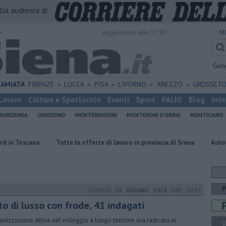
alla audience di
o
Aggiornato alle 17:30
M
Gio
AMIATA
FIRENZE
LUCCA
PISA
LIVORNO
AREZZO
GROSSET
Lavoro
Cultura e Spettacolo
Eventi
Sport
PALIO
Blog
Inte
ERARDENGA
CHIUSDINO
MONTERIGGIONI
MONTERONI D'ARBIA
MONTICIANO
​Tutte le offerte di lavoro in provincia di Siena
Autovelox, se la banc
GIOVEDÌ
25 GIUGNO 2026
ORE 10:55
o di lusso con frode, 41 indagati
ganizzazione attiva nel noleggio a lungo termine era radicata in
Q