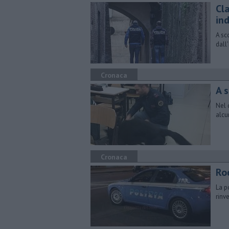
Cla
in
A sc
dall
Cronaca
A 
Nel c
alcu
Cronaca
Ro
La p
rinv