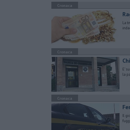
Cronaca
Rag
La t
inda
Cronaca
Ch
E' s
la p
Cronaca
Fe
Il g
fugg