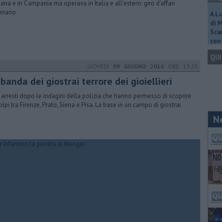
ana e in Campania ma operava in Italia e all'estero: giro d'affari
onario
A L
di 
Scar
con 
QUI
GIOVEDÌ
09 GIUGNO 2016
ORE 13:25
banda dei giostrai terrore dei gioiellieri
 arresti dopo le indagini della polizia che hanno permesso di scoprire
olpi tra Firenze, Prato, Siena e Pisa. La base in un campo di giostrai
N