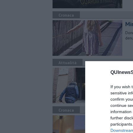
Cronaca
Min
Donn
denu
Attualità
Un
QUInewsSi
mi
If you wish 
E’ s
all’
sensitive in
confirm you
continue se
Cronaca
information 
Arr
further disc
participants
Gli 
Downstream 