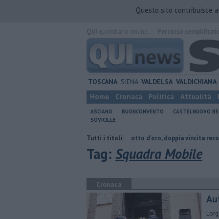
Questo sito contribuisce 
QUI
quotidiano online.
Percorso semplificat
TOSCANA
SIENA
VALDELSA
VALDICHIANA
Home
Cronaca
Politica
Attualità
ASCIANO
BUONCONVENTO
CASTELNUOVO B
SOVICILLE
finaliste di Miss Italia
Lotto d'oro, doppia vincita record in Toscana
Tutti i titoli:
Tag:
Squadra Mobile
Cronaca
Aut
L'or