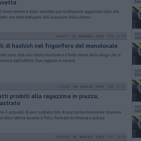
ssetta
2 enne senese è stato arrestato per ricettazione aggravata visto che
getto era stato trafugato dall'assassino della donna
SABATO
13 MAGGIO 2023
ORE 11:50
li di hashish nel frigorifero del monolocale
otti sono stati uno strano borsone e il forte odore della droga che si
gionava dall'edificio. Due ragazze in carcere
LUNEDÌ
03 LUGLIO 2023
ORE 19:15
tti proibiti alla ragazzina in piazza,
castrato
mo è accusato di aver scattato foto di una turista minorenne straniera
 un'altra vittima durante il Palio. Fermato da finanza e polizia
VENERDÌ
01 MARZO 2024
ORE 18:50