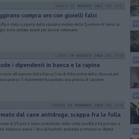
SABATO
27 MAGGIO 2017
ORE 19:27
girano compra oro con gioielli falsi
ruffa è stata scoperta dalla squadra mobile della Questura di Siena. Le
gini sono andate avanti per alcune settimane
LUNEDÌ
29 AGOSTO 2016
ORE 20:00
iude i dipendenti in banca e la rapina
uccesso all’agenzia della Banca Cras di Arbia prima della chiusura per
ausa pranzo. Il malvivente ha puntato una pistola al cassiere
VENERDÌ
16 FEBBRAIO 2018
ORE 10:16
rmato dal cane antidroga, scappa fra la folla
iovane di 19 anni è stato controllato dalle unità cinofile e ha provato a
ire. Addosso aveva 7 dosi di hashish, arrestato e rimesso in libertà