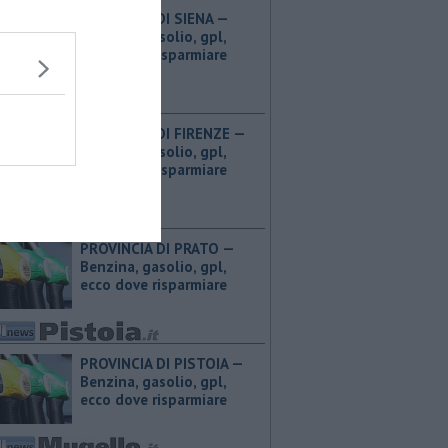
PROVINCIA DI SIENA — ​
Benzina, gasolio, gpl,
ecco dove risparmiare
PROVINCIA DI FIRENZE — ​
Benzina, gasolio, gpl,
ecco dove risparmiare
PROVINCIA DI PRATO — ​
Benzina, gasolio, gpl,
ecco dove risparmiare
PROVINCIA DI PISTOIA — ​
Benzina, gasolio, gpl,
ecco dove risparmiare