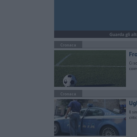
Cronaca
Fr
Ci s
coin
Cronaca
Ug
Il s
critic