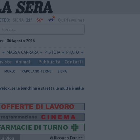
21°
36°
ETEO:
SIENA
QuiNews.net
vedì
06 Agosto 2026
O
MASSA CARRARA
PISTOIA
PRATO
rviste
Animali
Pubblicità
Contatti
MURLO
RAPOLANO TERME
SIENA
hina è stretta la multa è nulla
Al Castello Bonaria le 30 finaliste di Miss
ui Blog
di Riccardo Ferrucci