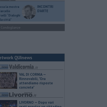
INCONTRI
ucca la mostra
D'ARTE
Marcello
selli “Dialoghi
la città"
Condoglianze
etwork QUInews
VAL DI CORNIA —
Rinnovabili, "Ora
attendiamo risposte
concrete"
LIVORNO — Dopo vari
reati espulso un cittadino