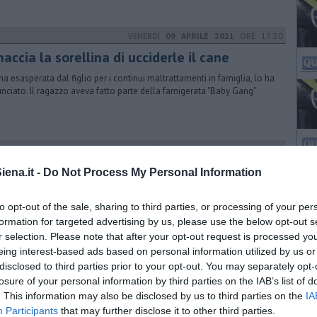
VENERDÌ
09 APRILE 2021
ORE 17:20
accia la sorellina di ucciderle il cane
a esasperata dal figlio per i continui maltrattamenti in famiglia, lo ha
nciato. Il ragazzo aveva fatto parte della famigerata "Baby Gang"
MARTEDÌ
28 GIUGNO 2022
ORE 17:36
a stanza per proteggere le donne
ena.it -
Do Not Process My Personal Information
nacciate
to opt-out of the sale, sharing to third parties, or processing of your per
tata inaugurata ieri in Questura a Siena la “stanza rosa”, sala destinata
audizione delle vittime di violenza. Finanziata dai Rotary
formation for targeted advertising by us, please use the below opt-out s
r selection. Please note that after your opt-out request is processed y
eing interest-based ads based on personal information utilized by us or
VENERDÌ
30 SETTEMBRE 2022
ORE 14:45
disclosed to third parties prior to your opt-out. You may separately opt-
estati zio e nipote per l'omicidio in centro
losure of your personal information by third parties on the IAB’s list of
. This information may also be disclosed by us to third parties on the
IA
inquirenti hanno tirato le fila del giallo di questi giorni fermando due
Participants
that may further disclose it to other third parties.