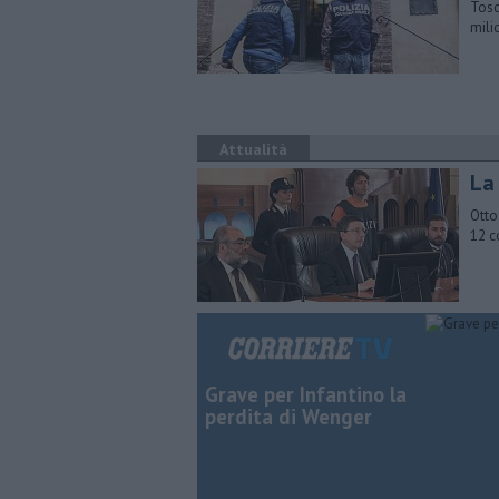
Tosc
mili
Attualità
La 
Otto
12 c
Grave per Infantino la
perdita di Wenger