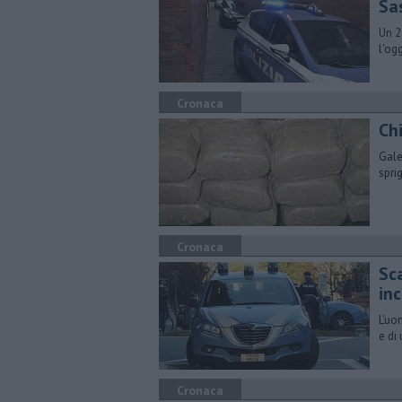
Sa
Un 2
l'og
Cronaca
Chi
Gale
spri
Cronaca
Sca
in
L'uo
e di
Cronaca