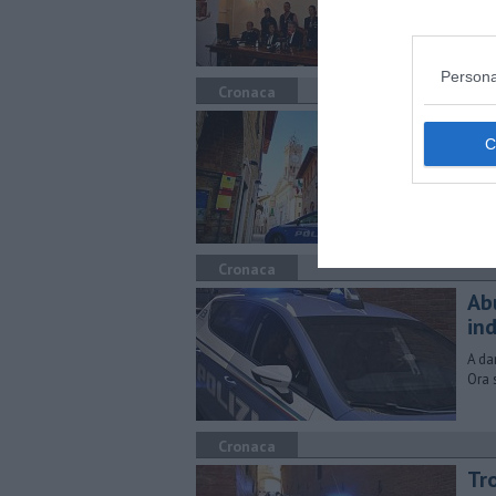
pers
Persona
Cronaca
Du
gi
L'ep
port
32e
Cronaca
Ab
in
A dar
Ora 
Cronaca
Tro