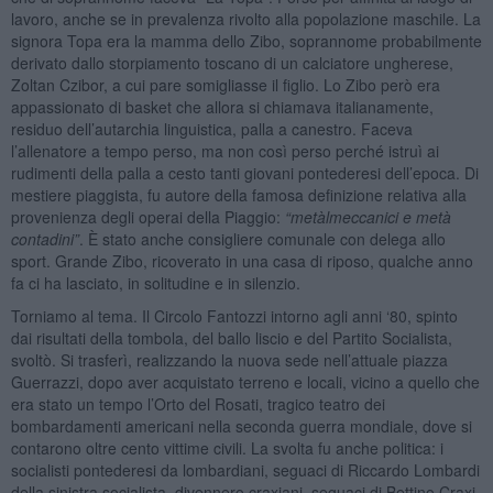
lavoro, anche se in prevalenza rivolto alla popolazione maschile. La
signora Topa era la mamma dello Zibo, soprannome probabilmente
derivato dallo storpiamento toscano di un calciatore ungherese,
Zoltan Czibor, a cui pare somigliasse il figlio. Lo Zibo però era
appassionato di basket che allora si chiamava italianamente,
residuo dell’autarchia linguistica, palla a canestro. Faceva
l’allenatore a tempo perso, ma non così perso perché istruì ai
rudimenti della palla a cesto tanti giovani pontederesi dell’epoca. Di
mestiere piaggista, fu autore della famosa definizione relativa alla
provenienza degli operai della Piaggio:
“metàlmeccanici e metà
contadini”
. È stato anche consigliere comunale con delega allo
sport. Grande Zibo, ricoverato in una casa di riposo, qualche anno
fa ci ha lasciato, in solitudine e in silenzio.
Torniamo al tema. Il Circolo Fantozzi intorno agli anni ‘80, spinto
dai risultati della tombola, del ballo liscio e del Partito Socialista,
svoltò. Si trasferì, realizzando la nuova sede nell’attuale piazza
Guerrazzi, dopo aver acquistato terreno e locali, vicino a quello che
era stato un tempo l’Orto del Rosati, tragico teatro dei
bombardamenti americani nella seconda guerra mondiale, dove si
contarono oltre cento vittime civili. La svolta fu anche politica: i
socialisti pontederesi da lombardiani, seguaci di Riccardo Lombardi
della sinistra socialista, divennero craxiani, seguaci di Bettino Craxi,