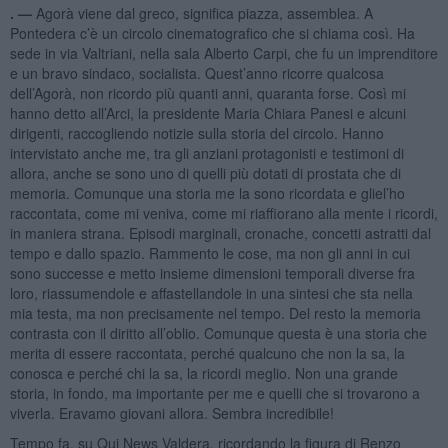
. —
Agorà viene dal greco, significa piazza, assemblea. A
Pontedera c’è un circolo cinematografico che si chiama così. Ha
sede in via Valtriani, nella sala Alberto Carpi, che fu un imprenditore
e un bravo sindaco, socialista. Quest’anno ricorre qualcosa
dell’Agorà, non ricordo più quanti anni, quaranta forse. Così mi
hanno detto all’Arci, la presidente Maria Chiara Panesi e alcuni
dirigenti, raccogliendo notizie sulla storia del circolo. Hanno
intervistato anche me, tra gli anziani protagonisti e testimoni di
allora, anche se sono uno di quelli più dotati di prostata che di
memoria. Comunque una storia me la sono ricordata e gliel’ho
raccontata, come mi veniva, come mi riaffiorano alla mente i ricordi,
in maniera strana. Episodi marginali, cronache, concetti astratti dal
tempo e dallo spazio. Rammento le cose, ma non gli anni in cui
sono successe e metto insieme dimensioni temporali diverse fra
loro, riassumendole e affastellandole in una sintesi che sta nella
mia testa, ma non precisamente nel tempo. Del resto la memoria
contrasta con il diritto all’oblio. Comunque questa è una storia che
merita di essere raccontata, perché qualcuno che non la sa, la
conosca e perché chi la sa, la ricordi meglio. Non una grande
storia, in fondo, ma importante per me e quelli che si trovarono a
viverla. Eravamo giovani allora. Sembra incredibile!
Tempo fa, su Qui News Valdera, ricordando la figura di Renzo