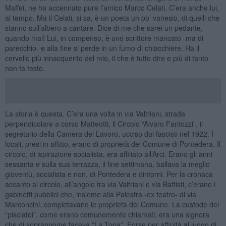
Maffei, ne ha accennato pure l’amico Marco Celati. C’era anche lui,
al tempo. Ma il Celati, si sa, è un poeta un po’ vanesio, di quelli che
stanno sull’albero a cantare. Dice di me che sarei un pedante,
quando mai! Lui, in compenso, è uno scrittore mancato -ma di
parecchio- e alla fine si perde in un fumo di chiacchiere. Ha il
cervello più innacquerito del mio, il che è tutto dire e più di tanto
non fa testo.
La storia è questa. C’era una volta in via Valtriani, strada
perpendicolare a corso Matteotti, il Circolo “Alvaro Fantozzi”, il
segretario della Camera del Lavoro, ucciso dai fascisti nel 1922. I
locali, presi in affitto, erano di proprietà del Comune di Pontedera. Il
circolo, di ispirazione socialista, era affiliato all’Arci. Erano gli anni
sessanta e sulla sua terrazza, il fine settimana, ballava la meglio
gioventù, socialista e non, di Pontedera e dintorni. Per la cronaca
accanto al circolo, all’angolo tra via Valtriani e via Battisti, c’erano i
gabinetti pubblici che, insieme alla Palestra -ex teatro- di via
Marconcini, completavano le proprietà del Comune. La custode dei
“pisciatoi”, come erano comunemente chiamati, era una signora
che di soprannome faceva “La Topa”. Forse per affinità al luogo di