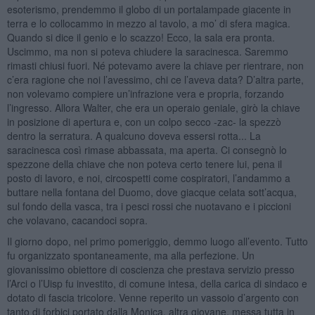
esoterismo, prendemmo il globo di un portalampade giacente in
terra e lo collocammo in mezzo al tavolo, a mo’ di sfera magica.
Quando si dice il genio e lo scazzo! Ecco, la sala era pronta.
Uscimmo, ma non si poteva chiudere la saracinesca. Saremmo
rimasti chiusi fuori. Né potevamo avere la chiave per rientrare, non
c’era ragione che noi l’avessimo, chi ce l’aveva data? D’altra parte,
non volevamo compiere un’infrazione vera e propria, forzando
l’ingresso. Allora Walter, che era un operaio geniale, girò la chiave
in posizione di apertura e, con un colpo secco -zac- la spezzò
dentro la serratura. A qualcuno doveva essersi rotta... La
saracinesca così rimase abbassata, ma aperta. Ci consegnò lo
spezzone della chiave che non poteva certo tenere lui, pena il
posto di lavoro, e noi, circospetti come cospiratori, l’andammo a
buttare nella fontana del Duomo, dove giacque celata sott’acqua,
sul fondo della vasca, tra i pesci rossi che nuotavano e i piccioni
che volavano, cacandoci sopra.
Il giorno dopo, nel primo pomeriggio, demmo luogo all’evento. Tutto
fu organizzato spontaneamente, ma alla perfezione. Un
giovanissimo obiettore di coscienza che prestava servizio presso
l’Arci o l’Uisp fu investito, di comune intesa, della carica di sindaco e
dotato di fascia tricolore. Venne reperito un vassoio d’argento con
tanto di forbici portato dalla Monica, altra giovane, messa tutta in