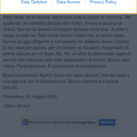
Data Deletion
Data Access
Privacy Policy
la “narrazione” -come si usa dire stucchevolmente oggi- si
rincorrono nella mente, in un grande zibaldone. Non tutto ciò che è
stato resta, né si ricorda. Nemmeno tutto è degno di memoria. Ma
qualcosa -mi sarebbe piaciuto dire molto- rimane e ancora va
avanti. Non so se questo ci insegna sempre come fare. A volte lo
credo, a volte no. Però forse rimane il fatto che, a nostro modo,
fummo gruppo dirigente e non perché ne abbiamo avuto il potere.
O non solo per questo, per chi potere ne ha avuto, ha pensato di
averlo oppure se n’è illuso. No. Per un’altra fondamentale ragione:
perché non eravamo solo meri dispensatori di servizi. Siamo stati
critica. Partecipazione. E costruzione di cambiamento.
Buon compleanno Agorà! Quali che siano gli anni, che del resto a
una signora non si chiedono mai. Buona domenica e buona
fortuna.
Pontedera, 24 maggio 2020
Libero Venturi