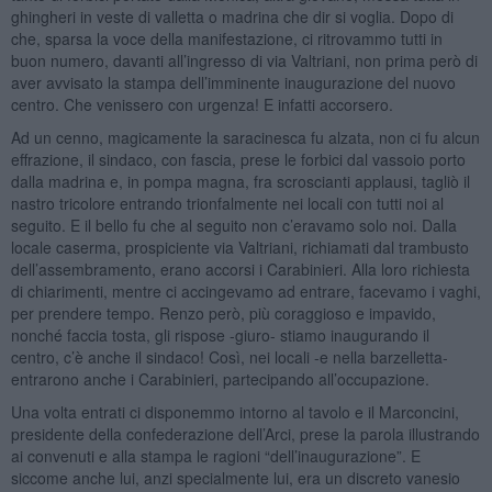
ghingheri in veste di valletta o madrina che dir si voglia. Dopo di
che, sparsa la voce della manifestazione, ci ritrovammo tutti in
buon numero, davanti all’ingresso di via Valtriani, non prima però di
aver avvisato la stampa dell’imminente inaugurazione del nuovo
centro. Che venissero con urgenza! E infatti accorsero.
Ad un cenno, magicamente la saracinesca fu alzata, non ci fu alcun
effrazione, il sindaco, con fascia, prese le forbici dal vassoio porto
dalla madrina e, in pompa magna, fra scroscianti applausi, tagliò il
nastro tricolore entrando trionfalmente nei locali con tutti noi al
seguito. E il bello fu che al seguito non c’eravamo solo noi. Dalla
locale caserma, prospiciente via Valtriani, richiamati dal trambusto
dell’assembramento, erano accorsi i Carabinieri. Alla loro richiesta
di chiarimenti, mentre ci accingevamo ad entrare, facevamo i vaghi,
per prendere tempo. Renzo però, più coraggioso e impavido,
nonché faccia tosta, gli rispose -giuro- stiamo inaugurando il
centro, c’è anche il sindaco! Così, nei locali -e nella barzelletta-
entrarono anche i Carabinieri, partecipando all’occupazione.
Una volta entrati ci disponemmo intorno al tavolo e il Marconcini,
presidente della confederazione dell’Arci, prese la parola illustrando
ai convenuti e alla stampa le ragioni “dell’inaugurazione”. E
siccome anche lui, anzi specialmente lui, era un discreto vanesio