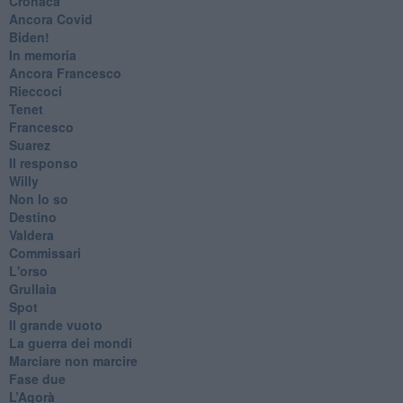
Cronaca
​Ancora Covid
​Biden!
In memoria
​Ancora Francesco
Rieccoci
Tenet
Francesco
Suarez
​Il responso
Willy
Non lo so
Destino
Valdera
Commissari
L'orso
Grullaia
Spot
​Il grande vuoto
​La guerra dei mondi
Marciare non marcire
Fase due
L’Agorà