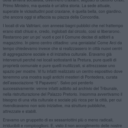
Primo Ministro, ma questa è un’altra storia. La sede attuale,
superate le vicissitudini post craxiane, è quella bella, con giardino,
che ancora oggi si affaccia su piazza della Concordia.
I locali di via Valtriani, con annessi bagni pubblici che nel frattempo
erano stati chiusi e, credo, inglobati dal circolo, così si liberarono.
Restarono per un po’ vuoti e poi il Comune decise di adibirli a
magazzino. In pieno centro cittadino: una genialata! Come Arci da
tempo chiedevamo invece che si realizzassero in città nuovi centri
di aggregazione sociale e di iniziativa culturale. Eravamo già
intervenuti perché nei locali sottostanti la Pretura, pure quelli di
proprietà comunale e pure quelli inutilizzati, si attrezzasse uno
spazio per mostre. Vi fu infatti realizzato un centro espositivo dove
tenemmo una mostra sugli antichi mestieri di Pontedera, curata
dell’associazione “Il Papavero”. Salvo poi perderlo
successivamente: venne infatti adibito ad archivio del Tribunale,
nella ristrutturazione del Palazzo Pretorio. Insomma avvertivamo il
bisogno di una vita culturale e sociale più ricca per la città, per cui
rivendicavamo non solo iniziative, ma strutture pubbliche,
attrezzate e stabili.
Eravamo un gruppetto di ex sessantottini più o meno radicali,
irriducibili e rompicoglioni. E, visto il non accoglimento delle nostre