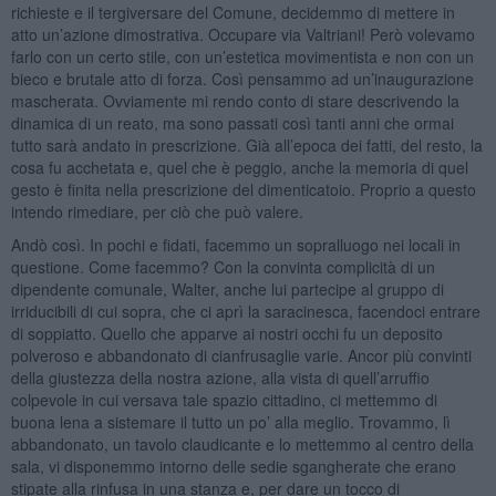
richieste e il tergiversare del Comune, decidemmo di mettere in
atto un’azione dimostrativa. Occupare via Valtriani! Però volevamo
farlo con un certo stile, con un’estetica movimentista e non con un
bieco e brutale atto di forza. Così pensammo ad un’inaugurazione
mascherata. Ovviamente mi rendo conto di stare descrivendo la
dinamica di un reato, ma sono passati così tanti anni che ormai
tutto sarà andato in prescrizione. Già all’epoca dei fatti, del resto, la
cosa fu acchetata e, quel che è peggio, anche la memoria di quel
gesto è finita nella prescrizione del dimenticatoio. Proprio a questo
intendo rimediare, per ciò che può valere.
Andò così. In pochi e fidati, facemmo un sopralluogo nei locali in
questione. Come facemmo? Con la convinta complicità di un
dipendente comunale, Walter, anche lui partecipe al gruppo di
irriducibili di cui sopra, che ci aprì la saracinesca, facendoci entrare
di soppiatto. Quello che apparve ai nostri occhi fu un deposito
polveroso e abbandonato di cianfrusaglie varie. Ancor più convinti
della giustezza della nostra azione, alla vista di quell’arruffio
colpevole in cui versava tale spazio cittadino, ci mettemmo di
buona lena a sistemare il tutto un po’ alla meglio. Trovammo, lì
abbandonato, un tavolo claudicante e lo mettemmo al centro della
sala, vi disponemmo intorno delle sedie sgangherate che erano
stipate alla rinfusa in una stanza e, per dare un tocco di