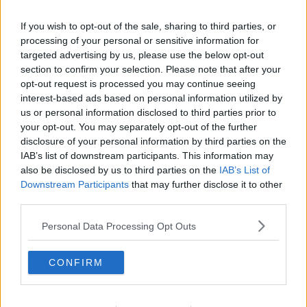
socio illustre e pagante fu Andrea Bocelli, quando non era ancora
famoso. Sua moglie gli descriveva a bassa voce le immagini dei
If you wish to opt-out of the sale, sharing to third parties, or
film che lui non vedeva. Stesso dicasi per Mirco Mencacci, sound
processing of your personal or sensitive information for
designer non vedente, in seguito curatore del montaggio del suono
targeted advertising by us, please use the below opt-out
per film di Moretti, Giordana e Özpetek, che veniva con gli amici
larigiani. Avevamo anche spettatori vedenti, ma nessuno così
section to confirm your selection. Please note that after your
celebre. Assiduo era anche il “Collettivo Veleno”, mitico quanto
opt-out request is processed you may continue seeing
perfido e prevalentemente femminile gruppo associativo
interest-based ads based on personal information utilized by
spontaneo, testimonial e promotore della poetica e del festival del
us or personal information disclosed to third parties prior to
disamore. Si mettevano preferibilmente nelle ultime file e facevano
your opt-out. You may separately opt-out of the further
le lastre alla gran parte dei convenuti. Nessuno dei quali usciva
disclosure of your personal information by third parties on the
indenne. Erano bei tempi.
IAB’s list of downstream participants. This information may
also be disclosed by us to third parties on the
IAB’s List of
In seguito il Circolo Gronchi volle riprendersi i locali e le attività
Downstream Participants
that may further disclose it to other
dell’Agorà furono sospese. Ripresero in maniera più episodica
third parties.
presso il Cinema Massimo e il Cinema parrocchiale Roma, previo
accordo con il titolare del Massimo, che gestiva le due sale
Personal Data Processing Opt Outs
cinematografiche cittadine. Intanto il Cinema Italia di via Saffi aveva
chiuso i battenti in seguito alla scomparsa del proprietario che fu
rinvenuto morto nella sala. Un tragico noir.
CONFIRM
Altri, gli attuali dirigenti dell’Arci, potranno essere più precisi,
colmando lacune e rimettendo in fila eventi e date. E mettendocele,
le date precise. Io non sono più capace di farlo. Le cose, il vissuto e