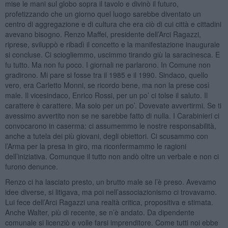
mise le mani sul globo sopra il tavolo e divinò il futuro,
profetizzando che un giorno quel luogo sarebbe diventato un
centro di aggregazione e di cultura che era ciò di cui città e cittadini
avevano bisogno. Renzo Maffei, presidente dell’Arci Ragazzi,
riprese, sviluppò e ribadì il concetto e la manifestazione inaugurale
si concluse. Ci sciogliemmo, uscimmo tirando giù la saracinesca. E
fu tutto. Ma non fu poco. I giornali ne parlarono. In Comune non
gradirono. Mi pare si fosse tra il 1985 e il 1990. Sindaco, quello
vero, era Carletto Monni, se ricordo bene, ma non la prese così
male. Il vicesindaco, Enrico Rossi, per un po’ ci tolse il saluto. Il
carattere è carattere. Ma solo per un po’. Dovevate avvertirmi. Se ti
avessimo avvertito non se ne sarebbe fatto di nulla. I Carabinieri ci
convocarono in caserma: ci assumemmo le nostre responsabilità,
anche a tutela dei più giovani, degli obiettori. Ci scusammo con
l’Arma per la presa in giro, ma riconfermammo le ragioni
dell’iniziativa. Comunque il tutto non andò oltre un verbale e non ci
furono denunce.
Renzo ci ha lasciato presto, un brutto male se l’è preso. Avevamo
idee diverse, si litigava, ma poi nell’associazionismo ci trovavamo.
Lui fece dell’Arci Ragazzi una realtà critica, propositiva e stimata.
Anche Walter, più di recente, se n’è andato. Da dipendente
comunale si licenziò e volle farsi imprenditore. Come tutti noi ebbe