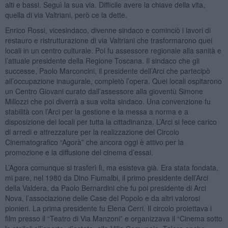
alti e bassi. Seguì la sua via. Difficile avere la chiave della vita,
quella di via Valtriani, però ce la dette.
Enrico Rossi, vicesindaco, divenne sindaco e cominciò i lavori di
restauro e ristrutturazione di via Valtriani che trasformarono quei
locali in un centro culturale. Poi fu assessore regionale alla sanità e
l’attuale presidente della Regione Toscana. Il sindaco che gli
successe, Paolo Marconcini, il presidente dell’Arci che partecipò
all’occupazione inaugurale, completò l’opera. Quei locali ospitarono
un Centro Giovani curato dall’assessore alla gioventù Simone
Millozzi che poi diverrà a sua volta sindaco. Una convenzione fu
stabilità con l’Arci per la gestione e la messa a norma e a
disposizione dei locali per tutta la cittadinanza. L’Arci si fece carico
di arredi e attrezzature per la realizzazione del Circolo
Cinematografico “Agorà” che ancora oggi è attivo per la
promozione e la diffusione del cinema d’essai.
L’Agora comunque si trasferì lì, ma esisteva già. Era stata fondata,
mi pare, nel 1980 da Dino Fiumalbi, il primo presidente dell’Arci
della Valdera, da Paolo Bernardini che fu poi presidente di Arci
Nova, l’associazione delle Case del Popolo e da altri valorosi
pionieri. La prima presidente fu Elena Cerri. Il circolo proiettava i
film presso il “Teatro di Via Manzoni” e organizzava il “Cinema sotto