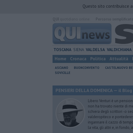
Questo sito contribuisce 
QUI
quotidiano online.
Percorso semplificat
TOSCANA
SIENA
VALDELSA
VALDICHIANA
Home
Cronaca
Politica
Attualità
ASCIANO
BUONCONVENTO
CASTELNUOVO B
SOVICILLE
PENSIERI DELLA DOMENICA — il Blog 
Libero Venturi è un pension
non ha trovato niente di meg
schiera degli scrittori -o se
valderopiteco e pontederes
ingannare il cazzo di temp
la vita, gli altri e, in fondo