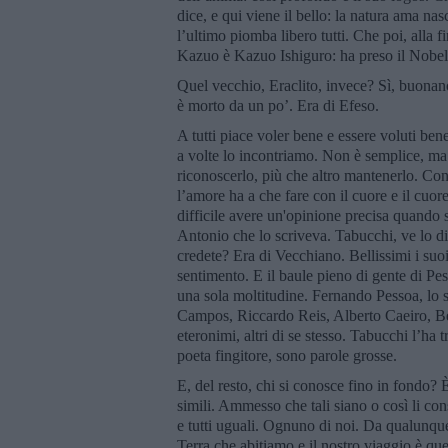
dice, e qui viene il bello: la natura ama n
l’ultimo piomba libero tutti. Che poi, alla f
Kazuo è Kazuo Ishiguro: ha preso il Nobel 
Quel vecchio, Eraclito, invece? Sì, buona
è morto da un po’. Era di Efeso.
A tutti piace voler bene e essere voluti ben
a volte lo incontriamo. Non è semplice, ma 
riconoscerlo, più che altro mantenerlo. Co
l’amore ha a che fare con il cuore e il cuo
difficile avere un'opinione precisa quando s
Antonio che lo scriveva. Tabucchi, ve lo dic
credete? Era di Vecchiano. Bellissimi i suoi r
sentimento. E il baule pieno di gente di Pes
una sola moltitudine. Fernando Pessoa, lo s
Campos, Riccardo Reis, Alberto Caeiro, Be
eteronimi, altri di se stesso. Tabucchi l’ha
poeta fingitore, sono parole grosse.
E, del resto, chi si conosce fino in fondo? È 
simili. Ammesso che tali siano o così li cons
e tutti uguali. Ognuno di noi. Da qualunqu
Terra che abitiamo e il nostro viaggio è qu