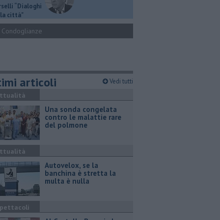
selli “Dialoghi
la città"
Condoglianze
imi articoli
Vedi tutti
ttualità
Una sonda congelata
contro le malattie rare
del polmone
ttualità
Autovelox, se la
banchina è stretta la
multa è nulla
pettacoli