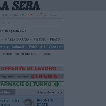
22°
36°
ETEO:
SIENA
QuiNews.net
vedì
06 Agosto 2026
O
MASSA CARRARA
PISTOIA
PRATO
rviste
Animali
Pubblicità
Contatti
MURLO
RAPOLANO TERME
SIENA
ui Blog
di Riccardo Ferrucci
INCONTRI
ucca la mostra
D'ARTE
Marcello