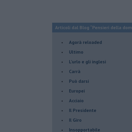
Articoli dal Blog “Pensieri della dom
​Agorà reloaded
Ultimo
​L’urlo e gli inglesi
Carrà
Può darsi
Europei
Acciaio
Il Presidente
​Il Giro
Insopportabile