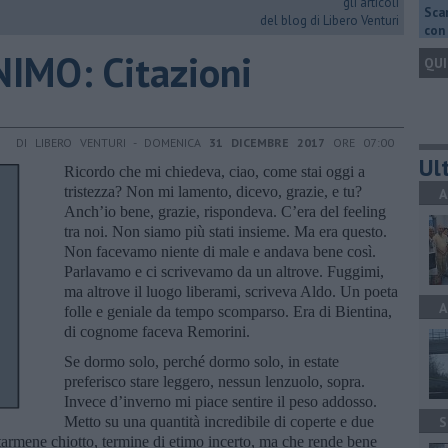
gli articoli
Scar
del blog di Libero Venturi
con 
IMO: Citazioni
QUI
DI LIBERO VENTURI - DOMENICA
31 DICEMBRE 2017
ORE 07:00
Ult
Ricordo che mi chiedeva, ciao, come stai oggi a
tristezza? Non mi lamento, dicevo, grazie, e tu?
A
Anch’io bene, grazie, rispondeva. C’era del feeling
tra noi. Non siamo più stati insieme. Ma era questo.
Non facevamo niente di male e andava bene così.
Parlavamo e ci scrivevamo da un altrove. Fuggimi,
ma altrove il luogo liberami, scriveva Aldo. Un poeta
A
folle e geniale da tempo scomparso. Era di Bientina,
di cognome faceva Remorini.
Se dormo solo, perché dormo solo, in estate
preferisco stare leggero, nessun lenzuolo, sopra.
Invece d’inverno mi piace sentire il peso addosso.
Metto su una quantità incredibile di coperte e due
S
 starmene chiotto, termine di etimo incerto, ma che rende bene