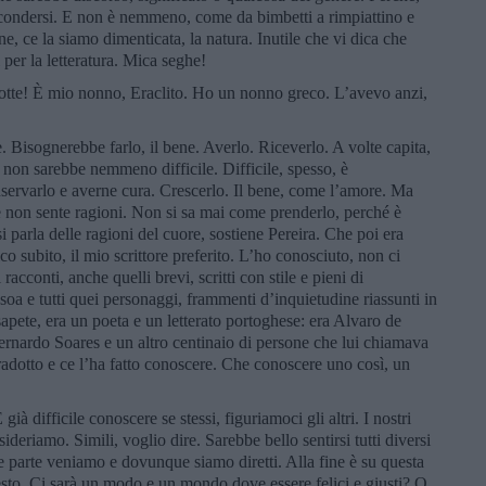
ascondersi. E non è nemmeno, come da bimbetti a rimpiattino e
ine, ce la siamo dimenticata, la natura. Inutile che vi dica che
per la letteratura. Mica seghe!
notte! È mio nonno, Eraclito. Ho un nonno greco. L’avevo anzi,
e. Bisognerebbe farlo, il bene. Averlo. Riceverlo. A volte capita,
non sarebbe nemmeno difficile. Difficile, spesso, è
nservarlo e averne cura. Crescerlo. Il bene, come l’amore. Ma
re non sente ragioni. Non si sa mai come prenderlo, perché è
i parla delle ragioni del cuore, sostiene Pereira. Che poi era
o subito, il mio scrittore preferito. L’ho conosciuto, non ci
acconti, anche quelli brevi, scritti con stile e pieni di
soa e tutti quei personaggi, frammenti d’inquietudine riassunti in
apete, era un poeta e un letterato portoghese: era Alvaro de
rnardo Soares e un altro centinaio di persone che lui chiamava
 tradotto e ce l’ha fatto conoscere. Che conoscere uno così, un
già difficile conoscere se stessi, figuriamoci gli altri. I nostri
ideriamo. Simili, voglio dire. Sarebbe bello sentirsi tutti diversi
e parte veniamo e dovunque siamo diretti. Alla fine è su questa
esto. Ci sarà un modo e un mondo dove essere felici e giusti? O