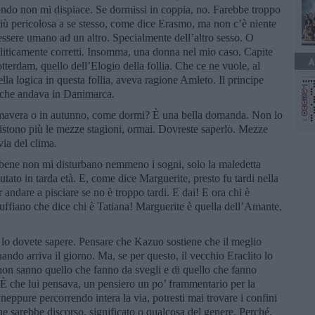
ondo non mi dispiace. Se dormissi in coppia, no. Farebbe troppo
più pericolosa a se stesso, come dice Erasmo, ma non c’è niente
ssere umano ad un altro. Specialmente dell’altro sesso. O
oliticamente corretti. Insomma, una donna nel mio caso. Capite
A
erdam, quello dell’Elogio della follia. Che ce ne vuole, al
la logica in questa follia, aveva ragione Amleto. Il principe
 che andava in Danimarca.
rimavera o in autunno, come dormi? È una bella domanda. Non lo
istono più le mezze stagioni, ormai. Dovreste saperlo. Mezze
ia del clima.
bene non mi disturbano nemmeno i sogni, solo la maledetta
ato in tarda età. E, come dice Marguerite, presto fu tardi nella
er andare a pisciare se no è troppo tardi. E dai! E ora chi è
ffiano che dice chi è Tatiana! Marguerite è quella dell’Amante,
 lo dovete sapere. Pensare che Kazuo sostiene che il meglio
ando arriva il giorno. Ma, se per questo, il vecchio Eraclito lo
non sanno quello che fanno da svegli e di quello che fanno
 che lui pensava, un pensiero un po’ frammentario per la
eppure percorrendo intera la via, potresti mai trovare i confini
he sarebbe discorso, significato o qualcosa del genere. Perché,