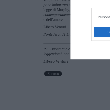
pane imburrato sulla schiena nessuno dei 
legge di Murphy, esiste anche una versione 
contemporaneamente”
. E questo spieghere
Persona
e dell’amore.
Libero Venturi
Pontedera, 31 Dicembre 2017
________________________
P.S. Buona fine e miglior principio a “tutti
leggendomi, non riceveranno questo augu
Libero Venturi