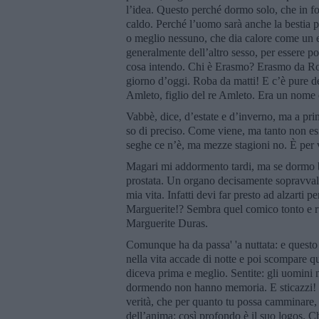
l’idea. Questo perché dormo solo, che in f
caldo. Perché l’uomo sarà anche la bestia 
o meglio nessuno, che dia calore come un e
generalmente dell’altro sesso, per essere p
cosa intendo. Chi è Erasmo? Erasmo da Rott
giorno d’oggi. Roba da matti! E c’è pure del
Amleto, figlio del re Amleto. Era un nome
Vabbè, dice, d’estate e d’inverno, ma a p
so di preciso. Come viene, ma tanto non es
seghe ce n’è, ma mezze stagioni no. È per v
Magari mi addormento tardi, ma se dormo 
prostata. Un organo decisamente sopravvalut
mia vita. Infatti devi far presto ad alzarti p
Marguerite!? Sembra quel comico tonto e ru
Marguerite Duras.
Comunque ha da passa' 'a nuttata: e questo
nella vita accade di notte e poi scompare qu
diceva prima e meglio. Sentite: gli uomini 
dormendo non hanno memoria. E sticazzi! È
verità, che per quanto tu possa camminare, n
dell’anima: così profondo è il suo logos. C