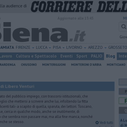
alla audience di
o
Aggiornato alle 15:45
M
Gio
AMIATA
FIRENZE
LUCCA
PISA
LIVORNO
AREZZO
GROSSET
Lavoro
Cultura e Spettacolo
Eventi
Sport
PALIO
Blog
Inte
ERARDENGA
CHIUSDINO
MONTERIGGIONI
MONTERONI D'ARBIA
MONTICIANO
di Libero Venturi
ato del pubblico impiego, con trascorsi istituzionali, che
lio che mettersi a scrivere anche lui, infoltendo la fitta
dicenti tali- a scapito di quella, sparuta, dei lettori. Toscano,
Q
e, cerca in qualche modo, anche se inutilmente, di
o che sembra non passare mai, ma alla fine manca, nonché
A L
, anche se stesso.
Vedi tutti
di 