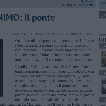
gli articoli
Scar
del blog di Libero Venturi
con 
IMO: Il ponte
QUI
DI LIBERO VENTURI - DOMENICA
19 AGOSTO 2018
ORE 07:00
Ult
Quando crollano i ponti, sembrano crollare la forza e
l’idea stessa della nostra volontà di progresso e di
A
comunicazione. Un ponte questo rappresenta e non
solo idealmente. Unire, mettere in contatto sponde
lontane e proseguire il cammino, questo è un ponte.
Il crollo del viadotto autostradale di Genova è una
tragedia nazionale per i morti e per tutti coloro che ne
A
soffrono e ne soffriranno le conseguenze. Quando
accadono simili tragedie, la comunità si deve unire
solidalmente per farvi fronte. Il primo sentimento
deve essere questo. Vicinanza alle persone, a quella
povera gente e alla città di Genova, ferita e piegata in
due dallo strazio. L’analisi delle cause e delle
S
rada parallela. La Magistratura farà il suo corso. E che non sia