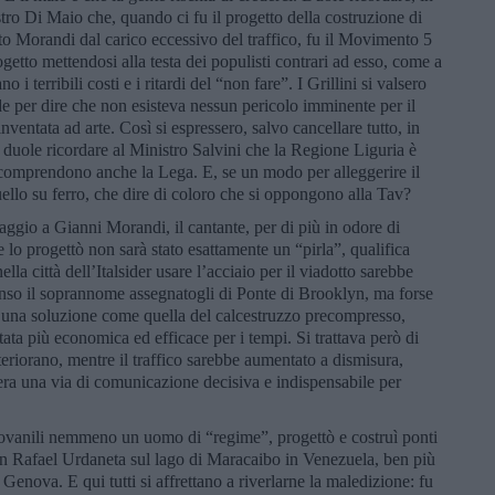
stro Di Maio che, quando ci fu il progetto della costruzione di
tto Morandi dal carico eccessivo del traffico, fu il Movimento 5
ogetto mettendosi alla testa dei populisti contrari ad esso, come a
i terribili costi e i ritardi del “non fare”. I Grillini si valsero
de per dire che non esisteva nessun pericolo imminente per il
inventata ad arte. Così si espressero, salvo cancellare tutto, in
e, duole ricordare al Ministro Salvini che la Regione Liguria è
comprendono anche la Lega. E, se un modo per alleggerire il
ello su ferro, che dire di coloro che si oppongono alla Tav?
ggio a Gianni Morandi, il cantante, per di più in odore di
 lo progettò non sarà stato esattamente un “pirla”, qualifica
ella città dell’Italsider usare l’acciaio per il viadotto sarebbe
enso il soprannome assegnatogli di Ponte di Brooklyn, ma forse
, una soluzione come quella del calcestruzzo precompresso,
tata più economica ed efficace per i tempi. Si trattava però di
eteriorano, mentre il traffico sarebbe aumentato a dismisura,
 era una via di comunicazione decisiva e indispensabile per
iovanili nemmeno un uomo di “regime”, progettò e costruì ponti
ran Rafael Urdaneta sul lago di Maracaibo in Venezuela, ben più
Genova. E qui tutti si affrettano a riverlarne la maledizione: fu