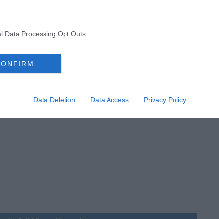
l Data Processing Opt Outs
esto è di Piergiorgio Bellocchio: sta in appendice ad un racconto
Benni.
CONFIRM
Data Deletion
Data Access
Privacy Policy