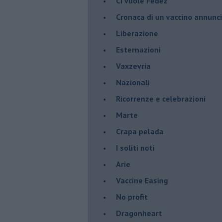
​Ci vuole Fedez
​Cronaca di un vaccino annunc
​Liberazione
Esternazioni
Vaxzevria
Nazionali
​Ricorrenze e celebrazioni
Marte
​Crapa pelada
​I soliti noti
Arie
​Vaccine Easing
No profit
Dragonheart