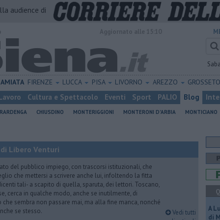
alla audience di
o
Aggiornato alle 15:10
M
Sab
AMIATA
FIRENZE
LUCCA
PISA
LIVORNO
AREZZO
GROSSET
Lavoro
Cultura e Spettacolo
Eventi
Sport
PALIO
Blog
Inte
ERARDENGA
CHIUSDINO
MONTERIGGIONI
MONTERONI D'ARBIA
MONTICIANO
di Libero Venturi
ato del pubblico impiego, con trascorsi istituzionali, che
lio che mettersi a scrivere anche lui, infoltendo la fitta
dicenti tali- a scapito di quella, sparuta, dei lettori. Toscano,
Q
e, cerca in qualche modo, anche se inutilmente, di
o che sembra non passare mai, ma alla fine manca, nonché
A L
, anche se stesso.
Vedi tutti
di 