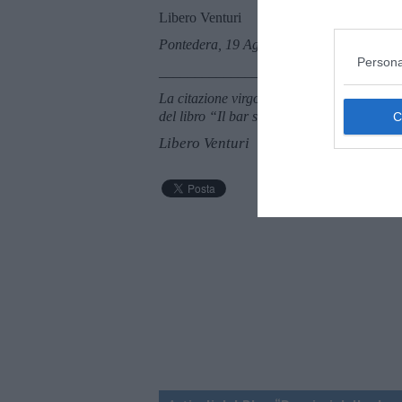
Libero Venturi
Pontedera, 19 Agosto 2018
Persona
_______________________
La citazione virgolettata e in corsivo nel t
del libro “Il bar sotto il mare” di Stefano 
Libero Venturi