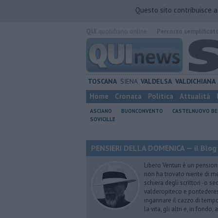
Questo sito contribuisce 
QUI
quotidiano online.
Percorso semplificat
TOSCANA
SIENA
VALDELSA
VALDICHIANA
Home
Cronaca
Politica
Attualità
ASCIANO
BUONCONVENTO
CASTELNUOVO B
SOVICILLE
PENSIERI DELLA DOMENICA — il Blog 
Libero Venturi è un pension
non ha trovato niente di meg
schiera degli scrittori -o se
valderopiteco e pontederes
ingannare il cazzo di temp
la vita, gli altri e, in fondo