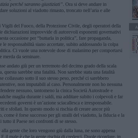
tizia perch
é
saranno giustiziati”
. Ora si deve andare in
are soluzioni al viadotto rimasto, troncato nell’aria e alle
ei Vigili del Fuoco, della Protezione Civile, degli operatori della
A
le dichiarazioni improvvide di autorevoli esponenti governativi
ta occasione per “buttarla in politica”, fare propaganda,
 le responsabilità siano accertate, subito addossando la colpa
 politica. Ci vuole una notevole dose di malanimo per comportarsi
re merda da seminare.
Fosse andato giù per un terremoto del decimo grado della scala
, questa sarebbe una fatalità. Non sarebbe stata una fatalità
se collassato sotto il suo stesso peso, perché ci sarebbero
utentive, non imputabili al caso. Personalmente non ho nessuna
difendere nessuno, tantomeno la cinica Società Autostrade e
lche maglia durante i saldi, ma additare subito i colpevoli e far
recedenti governi è un’azione sciacallesca e irresponsabile.
iti e sfollati. In questo modo si rischia di creare ancor più
, come è forse successo per gli stralli del viadotto, la fiducia e la
 tutto il Paese nei confronti di se stesso.
e alla gente che loro vengono giù dalla luna, ne sono appena
a. E il male è che la gente rischia di crederci. Duole ricordare, in