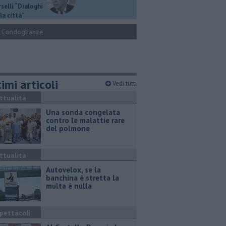
selli “Dialoghi
la città"
Condoglianze
imi articoli
Vedi tutti
ttualità
Una sonda congelata
contro le malattie rare
del polmone
ttualità
Autovelox, se la
banchina è stretta la
multa è nulla
pettacoli