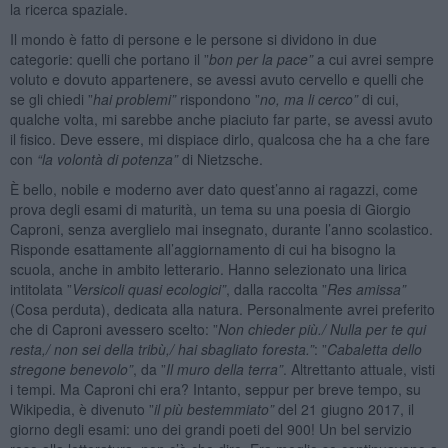
la ricerca spaziale.
Il mondo è fatto di persone e le persone si dividono in due
categorie: quelli che portano il ”
bon per la pace”
a cui avrei sempre
voluto e dovuto appartenere, se avessi avuto cervello e quelli che
se gli chiedi ”
hai problemi”
rispondono ”
no, ma li cerco”
di cui,
qualche volta, mi sarebbe anche piaciuto far parte, se avessi avuto
il fisico. Deve essere, mi dispiace dirlo, qualcosa che ha a che fare
con
“la volontà di potenza”
di Nietzsche.
È bello, nobile e moderno aver dato quest’anno ai ragazzi, come
prova degli esami di maturità, un tema su una poesia di Giorgio
Caproni, senza averglielo mai insegnato, durante l’anno scolastico.
Risponde esattamente all’aggiornamento di cui ha bisogno la
scuola, anche in ambito letterario. Hanno selezionato una lirica
intitolata ”
Versicoli quasi ecologici”
, dalla raccolta ”
Res amissa”
(Cosa perduta), dedicata alla natura. Personalmente avrei preferito
che di Caproni avessero scelto: ”
Non chieder più./ Nulla per te qui
resta,/ non sei della tribù,/ hai sbagliato foresta.”
: ”
Cabaletta dello
stregone benevolo”
, da ”
Il muro della terra”
. Altrettanto attuale, visti
i tempi. Ma Caproni chi era? Intanto, seppur per breve tempo, su
Wikipedia, è divenuto ”
il più bestemmiato”
del 21 giugno 2017, il
giorno degli esami: uno dei grandi poeti del 900! Un bel servizio