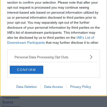
Arie
section to confirm your selection. Please note that after your
​Vaccine Easing
opt-out request is processed you may continue seeing
No profit
interest-based ads based on personal information utilized by
Dragonheart
us or personal information disclosed to third parties prior to
Con-ter?
your opt-out. You may separately opt-out of the further
​Con-te
disclosure of your personal information by third parties on the
Coincidenze e crisi
IAB’s list of downstream participants. This information may
L'amico
also be disclosed by us to third parties on the
IAB’s List of
​L’anno del vaccino
Downstream Participants
that may further disclose it to other
Giulio Regeni
third parties.
​Il rosario
Paolo Rossi
Personal Data Processing Opt Outs
Maradona
Cronaca
​Ancora Covid
CONFIRM
​Biden!
In memoria
​Ancora Francesco
Data Deletion
Data Access
Privacy Policy
Rieccoci
Tenet
Francesco
Suarez
​Il responso