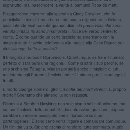
sopratutto, mai nascondere la verità ai bambini! Roba da matti.
Bisognerebbe chiedere alla splendida Cindy Crawford, che fa
pubblicità in televisione ad una nota acqua oligominerale italiana,
cosa intende esattamente quando dice:
«la prima volta che sono
venuta in Italia mi sono innamorata»
. Voce del verbo venire: to
come. È come quando un certo presidente americano con la
stagista sotto il tavolo, telefonava alla moglie alla Casa Bianca per
dirle
«vengo, butta la pasta»
?
Il triangolo amoroso? Riprovevole. Quantunque, se tre è il numero
perfetto ci sarà pure una ragione... Come ci sarà il suo perché, se
uno si chiama Petagna. Magari poi sarà anche il migliore di tutti,
ma intanto agli Europei di calcio under 21 siamo partiti svantaggiati.
Infatti.
È morto George Romero, girò ”
La notte dei morti viventi”
. È proprio
morto? Speriamo che almeno lui non resusciti.
Risposta a Stephen Hawking: non solo siamo soli nell’universo, ma
se, per il calcolo delle probabilità, incontrassimo qualcuno, capace
sarebbe un essere asessuato che si riproduce solo per
partenogenesi. E sono certo vorrà litigare e comandare comunque.
Un film già visto. Ciò che rischia di rendere, tutto sommato, inutile