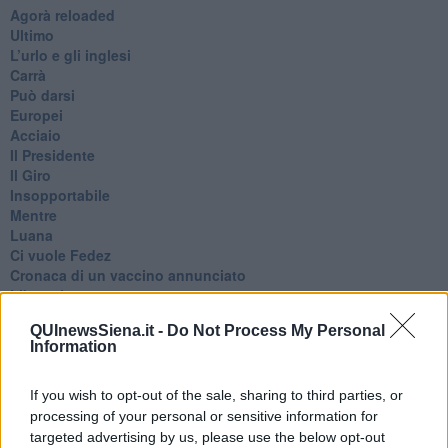
​Agorà reloaded
Ultimo
​L’urlo e gli inglesi
Carrà
Può darsi
Europei
Acciaio
Il Presidente
​Il Giro
Insopportabile
​Mentre
Luana
​Ci vuole Fedez
​Cronaca di un vaccino annunciato
​Liberazione
Esternazioni
QUInewsSiena.it -
Do Not Process My Personal
Vaxzevria
Information
Nazionali
​Ricorrenze e celebrazioni
Marte
If you wish to opt-out of the sale, sharing to third parties, or
​Crapa pelada
processing of your personal or sensitive information for
​I soliti noti
targeted advertising by us, please use the below opt-out