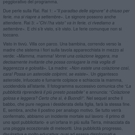
peggiorativo del programma.
Due perle sulla Rai. Rai 1:
«”Il paradiso delle signore” è chiuso per
ferie, ma si riapre a settembre»
. Le signore possono anche
attendere. Rai 3:
«”Chi l’ha visto” va in ferie, ci rivediamo a
settembre».
E chi s’è visto, s’è visto. Le ferie comunque non si
toccano.
Visto in tivvù. Villa con parco. Una bambina, correndo verso la
madre che sistema i fiori sulla tavola apparecchiata in mezzo al
verde:
«Mamma, mamma! Vorrei una colazione leggera, ma
decisamente invitante che possa coniugare la mia voglia di
leggerezza e golosità»
. La madre:
«Non esiste una colazione così,
cara! Possa un asteroide colpirmi, se esiste»
. Un gigantesco
asteroide, infuocato e fumante colpisce e schiaccia la mamma,
uccidendola all’istante. Il fotogramma successivo comunica che “
La
pubblicit
à riprender
à il più presto possibile”
e annuncia: “
Colazione
golosa e leggera? Certo che sì, è Buondì
!”.
Nel sequel anche il
babbo, che pure negava i desiderata della figlia, farà la stessa fine.
E, sembra, anche il postino per analogo motivo. Se tutto verrà
confermato, abbiamo un incidente mortale sul lavoro -il primo di
uno spot pubblicitario- e un’orfana in più sulla Terra, minacciata da
una pioggia eccezionale di meteoriti. Una pubblicità progresso,
divulgativa e molto educativa: guai ad essere disinformati e,