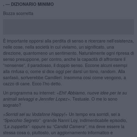
. —
DIZIONARIO MINIMO
Bozza scorretta
È importante opporsi alla perdita di senso e ricercare nell’esistenza,
nelle cose, nella società in cui viviamo, un significato, una
direzione, quantomeno un sentimento. Naturalmente ogni ripresa di
senso presuppone, per contro, anche la capacità di affrontare il
”nonsense”, il paradosso, il doppio senso. Eccone alcuni esempi
alla rinfusa o, come si dice oggi per darsi un tono, random. Alla
sanfasò, scriverebbe Camilleri. Insomma così come vengono, a
cazzo di cane. Ecco l’ho detto.
Un programma su internet:
«Ehi! Abbiamo, nuove idee per te su
animali selvaggi e Jennifer Lopez».
Testuale. O me lo sono
sognato?
«Sorridi sei su Vodafone Happy!»
Un tempo era sorridi, sei a
“Specchio Segreto”
-grande Nanni Loy, indimenticabile episodio,
“La zuppetta”
- oppure su
“C
andid Camera”
, ma deve essere la
stessa cosa o, piuttosto, un aggiornamento informatico e