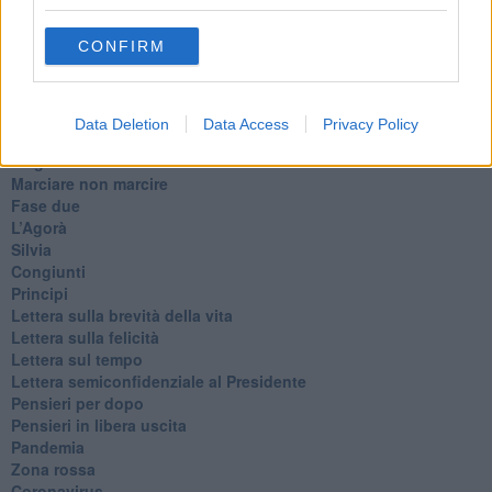
Destino
Valdera
CONFIRM
Commissari
L'orso
Grullaia
Spot
Data Deletion
Data Access
Privacy Policy
​Il grande vuoto
​La guerra dei mondi
Marciare non marcire
Fase due
L’Agorà
Silvia
Congiunti
Principi
​Lettera sulla brevità della vita
​Lettera sulla felicità
​Lettera sul tempo
Lettera semiconfidenziale al Presidente
Pensieri per dopo
​Pensieri in libera uscita
Pandemia
Zona rossa
Coronavirus