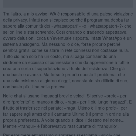
Tra l’altro, a mio avviso, WA è responsabile di una palese violazione
della privacy. Infatti non si capisce perché il programma debba far
sapere alla comunità dei «whatsappari”» -o «whatsappatori»?- che
sei on line e stai scrivendo. Così creando o tradendo aspettative,
ovvero delusioni, circa un’eventuale risposta. Infatti WhatsApp è un
sistema ansiogeno. Ma nessuno lo dice, forse proprio perché
sembra gratis, come se stare in rete connessi non costasse nulla.
Tutto ciò non solo ha un costo, ma si paga contraendo una
sindrome da eccesso di connessione che dà apprensione a tutti e
crea una sorta di superfetazione virtuale dell’esistenza. Che già
una basta e avanza. Ma forse è proprio questo il problema: che
una sola esistenza al giorno d’oggi, nonostante sia difficile di suo,
non basta più. Una bella pretesa.
Nelle chat si usano linguaggi brevi e veloci. Si scrive «prefe» per
dire “preferito” e, manco a dirlo, «raga» per il più lungo “ragazzi”. E
il tutto si trasferisce nel parlato: «raga, Ultimo è il mio prefe», per
far sapere agli amici che il cantante Ultimo è il primo in ordine alla
propria preferenza. A volte quando si dice il destino nel nome...
Mentre «tranqui» è l’abbreviativo rassicurante di “tranquillo”.
Per esprimere entusiasmo o sorpresa si esclama «volo!» che