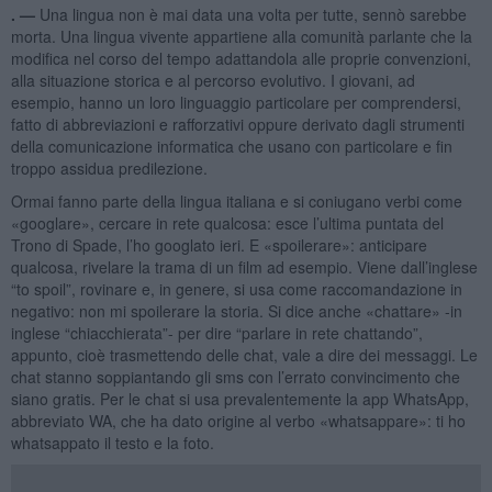
. —
Una lingua non è mai data una volta per tutte, sennò sarebbe
morta. Una lingua vivente appartiene alla comunità parlante che la
modifica nel corso del tempo adattandola alle proprie convenzioni,
alla situazione storica e al percorso evolutivo. I giovani, ad
esempio, hanno un loro linguaggio particolare per comprendersi,
fatto di abbreviazioni e rafforzativi oppure derivato dagli strumenti
della comunicazione informatica che usano con particolare e fin
troppo assidua predilezione.
Ormai fanno parte della lingua italiana e si coniugano verbi come
«googlare», cercare in rete qualcosa: esce l’ultima puntata del
Trono di Spade, l’ho googlato ieri. E «spoilerare»: anticipare
qualcosa, rivelare la trama di un film ad esempio. Viene dall’inglese
“to spoil”, rovinare e, in genere, si usa come raccomandazione in
negativo: non mi spoilerare la storia. Si dice anche «chattare» -in
inglese “chiacchierata”- per dire “parlare in rete chattando”,
appunto, cioè trasmettendo delle chat, vale a dire dei messaggi. Le
chat stanno soppiantando gli sms con l’errato convincimento che
siano gratis. Per le chat si usa prevalentemente la app WhatsApp,
abbreviato WA, che ha dato origine al verbo «whatsappare»: ti ho
whatsappato il testo e la foto.