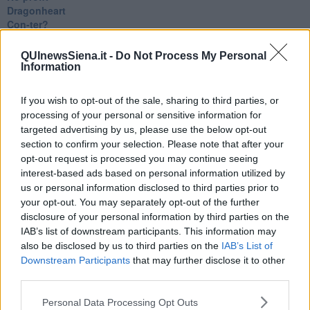
Dragonheart
Con-ter?
​Con-te
Coincidenze e crisi
QUInewsSiena.it -
Do Not Process My Personal
L'amico
Information
​L’anno del vaccino
Giulio Regeni
If you wish to opt-out of the sale, sharing to third parties, or
​Il rosario
processing of your personal or sensitive information for
Paolo Rossi
targeted advertising by us, please use the below opt-out
Maradona
section to confirm your selection. Please note that after your
Cronaca
opt-out request is processed you may continue seeing
​Ancora Covid
interest-based ads based on personal information utilized by
​Biden!
us or personal information disclosed to third parties prior to
In memoria
your opt-out. You may separately opt-out of the further
​Ancora Francesco
Rieccoci
disclosure of your personal information by third parties on the
Tenet
IAB’s list of downstream participants. This information may
Francesco
also be disclosed by us to third parties on the
IAB’s List of
Suarez
Downstream Participants
that may further disclose it to other
​Il responso
third parties.
Willy
Non lo so
Personal Data Processing Opt Outs