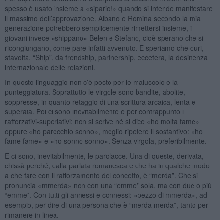
spesso è usato insieme a «sipario!» quando si intende manifestare
il massimo dell’approvazione. Albano e Romina secondo la mia
generazione potrebbero semplicemente rimettersi insieme, i
giovani invece «shippano» Belen e Stefano, cioè sperano che si
ricongiungano, come pare infatti avvenuto. E speriamo che duri,
stavolta. “Ship”, da frendship, partnership, eccetera, la desinenza
internazionale delle relazioni.
In questo linguaggio non c’è posto per le maiuscole e la
punteggiatura. Soprattutto le virgole sono bandite, abolite,
soppresse, in quanto retaggio di una scrittura arcaica, lenta e
superata. Poi ci sono inevitabilmente e per contrappunto i
rafforzativi-superlativi: non si scrive né si dice «ho molta fame»
oppure «ho parecchio sonno», meglio ripetere il sostantivo: «ho
fame fame» e «ho sonno sonno». Senza virgola, preferibilmente.
E ci sono, inevitabilmente, le parolacce. Una di queste, derivata,
chissà perché, dalla parlata romanesca e che ha in qualche modo
a che fare con il rafforzamento del concetto, è “merda”. Che si
pronuncia «mmerda» non con una “emme” sola, ma con due o più
“emme”. Con tutti gli annessi e connessi: «pezzo di mmerda», ad
esempio, per dire di una persona che è “merda merda”, tanto per
rimanere in linea.