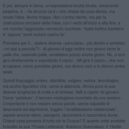
E poi, sempre in tema, un’espressione brutta brutta, veramente
pessima, è : «fa stronzo ca’a’» che chissà da cosa deriva, ma
rende l’idea. Anche troppo. Non c’entra niente, ma per la
costruzione circolare della frase, con i verbi all’inizio e alla fine, a
me ricorda l’aggraziato vernacolo lucchese: “bada bellino bambino
è” oppure “senti motore casino fa”.
Prendere per il... sedere diventa «perculare», più diretto e sintetico:
«mi stai a percula’?». Ai giovani d’oggi inoltre non girano tanto le
palle che, essendo palle, avrebbero potuto anche girare. No, a loro
gira direttamente e soprattutto il cazzo. «Mi gira il cazzo», che non
si capisce, come potrebbe girare, ma dicono così e lo dicono ambo
sessi.
Quindi linguaggio unisex, disinibito, volgare, veloce, tecnologico,
ma anche figurativo che, come si abbrevia, ritrova pure le sue
diverse lunghezze di onda e di sintassi. Valli a capire ‘sti giovani.
Come “petaloso”, il famoso neologismo inventato da uno scolaro.
L’importante è non restare senza parole, senza capacità di
descrivere ed esprimersi, fuggire “l’analfabetismo esistenziale”,
sapere ancora ridere, piangere, raccontarsi e raccontare storie.
Chissà cosa penserà di tutto ciò la Crusca? E quante volte avrebbe
brandito la sua “Frusta Letteraria” Aristarco Scannabue, il “ribelle