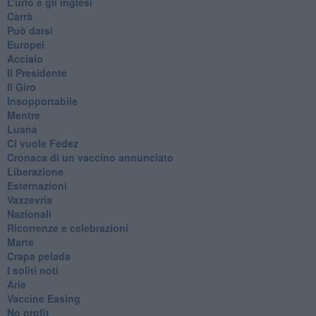
​L’urlo e gli inglesi
Carrà
Può darsi
Europei
Acciaio
Il Presidente
​Il Giro
Insopportabile
​Mentre
Luana
​Ci vuole Fedez
​Cronaca di un vaccino annunciato
​Liberazione
Esternazioni
Vaxzevria
Nazionali
​Ricorrenze e celebrazioni
Marte
​Crapa pelada
​I soliti noti
Arie
​Vaccine Easing
No profit