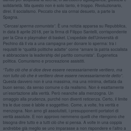
solidarietà. Ma questo non è solo tanto, è troppo. Rivoluzionario,
direi. Il socialismo. Peccato che sia ormai desueto, a parte la
Spagna.
“Cercasi sperma comunista”
. È una notizia apparsa su Repubblica,
in data 8 aprile 2018, per la firma di Filippo Santelli, corrispondente
per la Cina e playmaker di basket. L’ospedale dell’Università di
Pechino dà il via a una campagna per donare lo sperma: tra i
requisiti le “qualità politiche adatte” come “amare la patria socialista
e abbracciare la leadership del partito comunista”. Eugenetica
politica. Comunismo e procreazione assistiti.
“Tutto ciò che si dice deve essere necessariamente veritiero, ma
non tutto ciò che è veritiero deve essere necessariamente detto”
.
Questa davvero non è una massima, ma una minima, dettata da
buon senso, da senso comune o da realismo. Non è esattamente
un’esortazione alla verità. Però neanche alla menzogna. Un
omaggio alla prudenza, purché non diventi reticenza. Certo, il limite
tra le due cose è labile e soggettivo. Come, a volte, fra verità e
menzogna. Non amo gli assolutisti, i presupponenti portatori di
verità assolute. E non approvo nemmeno quelli che ritengono che
bisogna dire tutto e a tutti ciò che si pensa. A volte in una coppia
andrebbe già meglio se uno imparasse a non rispondere e l’altro a