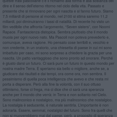
queste frasi pascoliane c’è il richiamo alla forma e alla sostanza del
dire e il senso dell’eterno ritorno nel ciclo della vita. Passato e
presente che si rinnovano per ogni nascita e si fanno futuro. Siamo
7,5 miliardi di persone al mondo, nel 2100 si stima saremo 11,2
miliardi, poi diminuiranno i tassi di natalità. Di recente ho visto un
film vedibile che affronta l’argomento, “Seven sisters”, con Noomi
Rapace. Fantascienza distopica. Sembra piuttosto che il mondo
muoia per ogni nuovo nato. Ma Pascoli non poteva prevederlo e,
comunque, aveva ragione. Ho pensato cose terribili e, vecchio e
non credente, in un oratorio, una chiesetta di paese in cui mi sono
imbattuto per caso, mi sono sorpreso a chiedere la grazia per una
nascita. Un patto vantaggioso che sono pronto ad onorare. Perché
è giusto darsi un futuro. Ci sarà pure un futuro in questo mondo per
nostra madre Terra. E speriamo sia bello o migliore, anche se, a
giudicare dai risultati e dai tempi, ora come ora, non sembra. Il
pessimismo di quella poca intelligenza che avevo e che resta mi
porta a disperare. Però alla fine la volontà, con il suo ottuso
ottimismo, forse ci frega, ma ci dice che ci sarà una speranza
anche per il mondo che verrà: in Terra e non soltanto nel Cielo.
Sono malinconico e nostalgico, ma più malinconico che nostalgico.
La nostalgia è seducente, è naturale sentirla. L’importante è non
adorarla. Essere, semmai, nostalgici del futuro. Sono fra quelli che
non si muoverebbero mai dal paese, però, a proposito di speranza