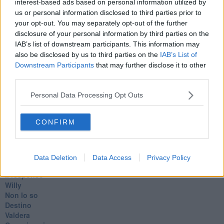
interest-based ads based on personal information utilized by
​Con-te
us or personal information disclosed to third parties prior to
Coincidenze e crisi
your opt-out. You may separately opt-out of the further
L'amico
disclosure of your personal information by third parties on the
​L’anno del vaccino
IAB’s list of downstream participants. This information may
Giulio Regeni
​Il rosario
also be disclosed by us to third parties on the
IAB’s List of
Paolo Rossi
Downstream Participants
that may further disclose it to other
Maradona
third parties.
Cronaca
​Ancora Covid
Personal Data Processing Opt Outs
​Biden!
In memoria
CONFIRM
​Ancora Francesco
Rieccoci
Tenet
Francesco
Data Deletion
Data Access
Privacy Policy
Suarez
​Il responso
Willy
Non lo so
Destino
Valdera