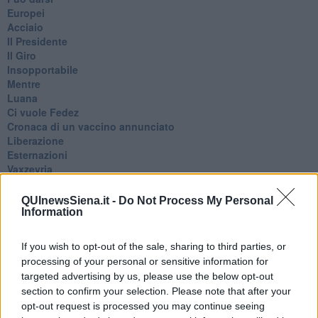
Europei
Acciaio
Il Presidente
​Il Giro
Insopportabile
​Mentre
Luana
​Ci vuole Fedez
​Cronaca di un vaccino annunciato
​Liberazione
Esternazioni
Vaxzevria
Nazionali
​Ricorrenze e celebrazioni
QUInewsSiena.it -
Do Not Process My Personal
Marte
Information
​Crapa pelada
​I soliti noti
If you wish to opt-out of the sale, sharing to third parties, or
Arie
processing of your personal or sensitive information for
​Vaccine Easing
targeted advertising by us, please use the below opt-out
No profit
section to confirm your selection. Please note that after your
Dragonheart
opt-out request is processed you may continue seeing
Con-ter?