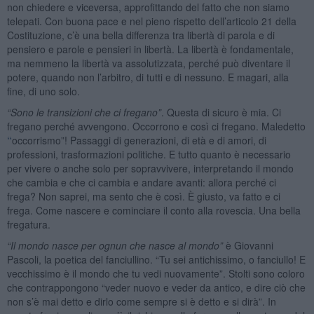
non chiedere e viceversa, approfittando del fatto che non siamo
telepati. Con buona pace e nel pieno rispetto dell’articolo 21 della
Costituzione, c’è una bella differenza tra libertà di parola e di
pensiero e parole e pensieri in libertà. La libertà è fondamentale,
ma nemmeno la libertà va assolutizzata, perché può diventare il
potere, quando non l’arbitro, di tutti e di nessuno. E magari, alla
fine, di uno solo.
“Sono le transizioni che ci fregano”
. Questa di sicuro è mia. Ci
fregano perché avvengono. Occorrono e così ci fregano. Maledetto
“
occorrismo”! Passaggi di generazioni, di età e di amori, di
professioni, trasformazioni politiche. E tutto quanto è necessario
per vivere o anche solo per sopravvivere, interpretando il mondo
che cambia e che ci cambia e andare avanti: allora perché ci
frega? Non saprei, ma sento che è così. È giusto, va fatto e ci
frega. Come nascere e cominciare il conto alla rovescia. Una bella
fregatura.
“Il mondo nasce per ognun che nasce al mondo”
è Giovanni
Pascoli, la poetica del fanciullino. “Tu sei antichissimo, o fanciullo! E
vecchissimo è il mondo che tu vedi nuovamente”. Stolti sono coloro
che contrappongono “veder nuovo e veder da antico, e dire ciò che
non s’è mai detto e dirlo come sempre si è detto e si dirà”. In