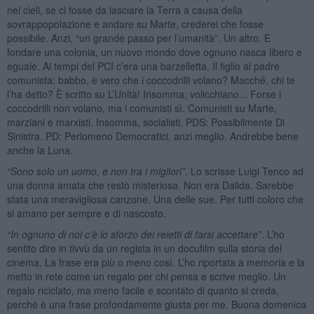
nei cieli, se ci fosse da lasciare la Terra a causa della
sovrappopolazione e andare su Marte, crederei che fosse
possibile. Anzi, “un grande passo per l’umanità”. Un altro. E
fondare una colonia, un nuovo mondo dove ognuno nasca libero e
eguale. Ai tempi del PCI c’era una barzelletta. Il figlio al padre
comunista: babbo, è vero che i coccodrilli volano? Macché, chi te
l’ha detto? È scritto su L’Unità! Insomma, volicchiano... Forse i
coccodrilli non volano, ma i comunisti sì. Comunisti su Marte,
marziani e marxisti. Insomma, socialisti. PDS: Possibilmente Di
Sinistra. PD: Perlomeno Democratici, anzi meglio. Andrebbe bene
anche la Luna.
“Sono solo un uomo, e non tra i migliori”
. Lo scrisse Luigi Tenco ad
una donna amata che restò misteriosa. Non era Dalida. Sarebbe
stata una meravigliosa canzone. Una delle sue. Per tutti coloro che
si amano per sempre e di nascosto.
“In ognuno di noi c’è lo sforzo dei reietti di farsi accettare”
. L’ho
sentito dire in tivvù da un regista in un docufilm sulla storia del
cinema. La frase era più o meno così. L’ho riportata a memoria e la
metto in rete come un regalo per chi pensa e scrive meglio. Un
regalo riciclato, ma meno facile e scontato di quanto si creda,
perché è una frase profondamente giusta per me. Buona domenica