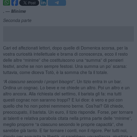
. —
Minime
Seconda parte
Cari ed affezionati lettori, dopo quelle di Domenica scorsa, per la
vostra curiosità intellettuale e brama di conoscenza, ecco il resto
delle altre “minime” che costituiscono una “summa” di pensieri
festivi, anche se non sempre festosi. Una summa un po’ scarsa:
tuttavia, come diceva Totò, è la somma che fa il totale.
“A ciascuno secondo i propri bisogni”
. Un tizio entra in un bar.
Ordina un cognac. Lo beve e ne chiede un altro. Poi un altro e un
altro ancora. Alla richiesta del settimo, il barista gli fa: ma tutti
questi cognac non saranno troppi? E lui dice: è vero e poi con
quello che ho non potrei nemmeno berne. Cos’hai? Gli chiede,
preoccupato, il barista. Un euro, il tizio risponde. Forse, per tornare
ai talenti e relativa parabola citata nella prima parte delle “minime”,
meglio proporre “a ciascuno secondo le proprie capacità”, che
sarebbe già tanto. E far tornare i conti, non il rigore. Per tutti noi,
dando per acquisita la libertà, ci sarebbero uguaglianza, giustizia e