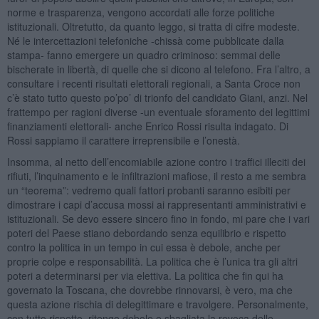
norme e trasparenza, vengono accordati alle forze politiche
istituzionali. Oltretutto, da quanto leggo, si tratta di cifre modeste.
Né le intercettazioni telefoniche -chissà come pubblicate dalla
stampa- fanno emergere un quadro criminoso: semmai delle
bischerate in libertà, di quelle che si dicono al telefono. Fra l’altro, a
consultare i recenti risultati elettorali regionali, a Santa Croce non
c’è stato tutto questo po’po’ di trionfo del candidato Giani, anzi. Nel
frattempo per ragioni diverse -un eventuale sforamento dei legittimi
finanziamenti elettorali- anche Enrico Rossi risulta indagato. Di
Rossi sappiamo il carattere irreprensibile e l’onestà.
Insomma, al netto dell’encomiabile azione contro i traffici illeciti dei
rifiuti, l’inquinamento e le infiltrazioni mafiose, il resto a me sembra
un “teorema”: vedremo quali fattori probanti saranno esibiti per
dimostrare i capi d’accusa mossi ai rappresentanti amministrativi e
istituzionali. Se devo essere sincero fino in fondo, mi pare che i vari
poteri del Paese stiano debordando senza equilibrio e rispetto
contro la politica in un tempo in cui essa è debole, anche per
proprie colpe e responsabilità. La politica che è l’unica tra gli altri
poteri a determinarsi per via elettiva. La politica che fin qui ha
governato la Toscana, che dovrebbe rinnovarsi, è vero, ma che
questa azione rischia di delegittimare e travolgere. Personalmente,
con tutto rispetto, ritengo debole e sbagliata la revoca delle