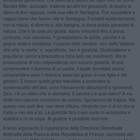
Sandra Milo- accusato, insieme ad altri tre giovanotti, di stupro ai
danni di due ragazze, nella sua villa in Sardegna. Può succedere a
ragazzi bene che hanno ville in Sardegna. Forcaioli evidentemente
non si nasce, si diventa e, alla bisogna, si torna subito garantisti di
natura. Che è la cosa più giusta: siamo innocenti fino a prova
contraria, non viceversa. Il giustizialismo fa schifo, perché è la
gogna reale e mediatica, il popolo della Vandea -non della Valdera-
che urla “a morte” e, soprattutto, non è giustizia. Giustizialismo e
populismo vanno a braccetto e mica solo nei movimenti. Ma la
presunzione di non colpevolezza non occorre gridarla. Si può
comprendere il dramma di un padre, il quale dovrebbe anche
comprendere però il dramma assai più grave di una figlia e dei
genitori. E invece quelle grida televisive a sostenere la
consensualità dell’atto, sono francamente disturbanti e riprovevoli.
Dice, c’è un video che lo dimostra. E perché c’è quel video? A me
Grillo non piaceva nemmeno da comico, figuriamoci da tragico. Ma
questo non vuol dire, non deve influire, oltretutto non è di lui che si
tratta e non sta a lui. La giustizia farà il suo corso in autonomia e
stabilirà o no la colpa. Al giudizio è possibile ricorrere.
Il terzo argomento è l’operazione della Direzione Distrettuale
Antimafia della Procura della Repubblica di Firenze, connessa alle