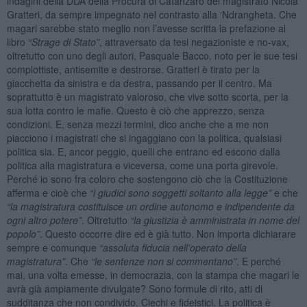
indagini della DDA della Procura di Catanzaro del magistrato Nicola
Gratteri, da sempre impegnato nel contrasto alla ‘Ndrangheta. Che
magari sarebbe stato meglio non l’avesse scritta la prefazione al
libro
“Strage di Stato”
, attraversato da tesi negazioniste e no-vax,
oltretutto con uno degli autori, Pasquale Bacco, noto per le sue tesi
complottiste, antisemite e destrorse. Gratteri è tirato per la
giacchetta da sinistra e da destra, passando per il centro. Ma
soprattutto è un magistrato valoroso, che vive sotto scorta, per la
sua lotta contro le mafie. Questo è ciò che apprezzo, senza
condizioni. E, senza mezzi termini, dico anche che a me non
piacciono i magistrati che si ingaggiano con la politica, qualsiasi
politica sia. E, ancor peggio, quelli che entrano ed escono dalla
politica alla magistratura e viceversa, come una porta girevole.
Perché io sono fra coloro che sostengono ciò che la Costituzione
afferma e cioè che
“i giudici sono soggetti soltanto alla legge”
e che
“la magistratura costituisce un ordine autonomo e indipendente da
ogni altro potere”
. Oltretutto
“la giustizia è amministrata in nome del
popolo”
. Questo occorre dire ed è già tutto. Non importa dichiarare
sempre e comunque
“assoluta fiducia nell’operato della
magistratura”
. Che
“le sentenze non si commentano”
. E perché
mai, una volta emesse, in democrazia, con la stampa che magari le
avrà già ampiamente divulgate? Sono formule di rito, atti di
sudditanza che non condivido. Ciechi e fideistici. La politica è