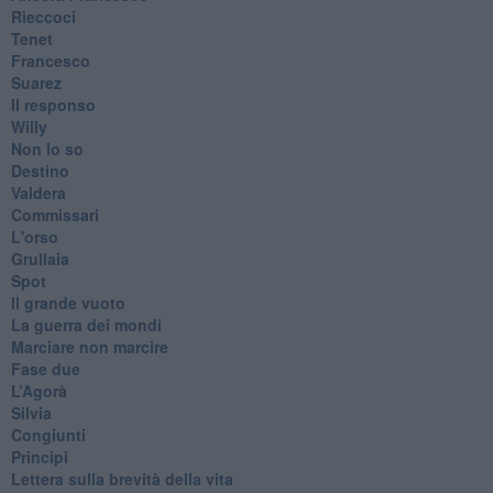
Rieccoci
Tenet
Francesco
Suarez
​Il responso
Willy
Non lo so
Destino
Valdera
Commissari
L'orso
Grullaia
Spot
​Il grande vuoto
​La guerra dei mondi
Marciare non marcire
Fase due
L’Agorà
Silvia
Congiunti
Principi
​Lettera sulla brevità della vita