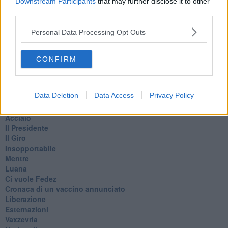
Downstream Participants
that may further disclose it to other
Basta cliccare
QUI
third parties.
Ti potrebbe interessare anche:
Personal Data Processing Opt Outs
Articoli dal Blog “Pensieri della domenica” di Libero Venturi
​Agorà reloaded
CONFIRM
Ultimo
​L’urlo e gli inglesi
Carrà
Data Deletion
Data Access
Privacy Policy
Può darsi
Europei
Acciaio
Il Presidente
​Il Giro
Insopportabile
​Mentre
Luana
​Ci vuole Fedez
​Cronaca di un vaccino annunciato
​Liberazione
Esternazioni
Vaxzevria