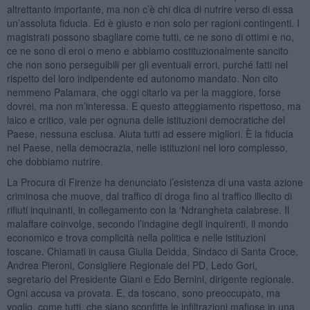
altrettanto importante, ma non c’è chi dica di nutrire verso di essa
un’assoluta fiducia. Ed è giusto e non solo per ragioni contingenti. I
magistrati possono sbagliare come tutti, ce ne sono di ottimi e no,
ce ne sono di eroi o meno e abbiamo costituzionalmente sancito
che non sono perseguibili per gli eventuali errori, purché fatti nel
rispetto del loro indipendente ed autonomo mandato. Non cito
nemmeno Palamara, che oggi citarlo va per la maggiore, forse
dovrei, ma non m’interessa. E questo atteggiamento rispettoso, ma
laico e critico, vale per ognuna delle istituzioni democratiche del
Paese, nessuna esclusa. Aiuta tutti ad essere migliori. È la fiducia
nel Paese, nella democrazia, nelle istituzioni nel loro complesso,
che dobbiamo nutrire.
La Procura di Firenze ha denunciato l’esistenza di una vasta azione
criminosa che muove, dal traffico di droga fino al traffico illecito di
rifiuti inquinanti, in collegamento con la ‘Ndrangheta calabrese. Il
malaffare coinvolge, secondo l’indagine degli inquirenti, il mondo
economico e trova complicità nella politica e nelle istituzioni
toscane. Chiamati in causa Giulia Deidda, Sindaco di Santa Croce,
Andrea Pieroni, Consigliere Regionale del PD, Ledo Gori,
segretario del Presidente Giani e Edo Bernini, dirigente regionale.
Ogni accusa va provata. E, da toscano, sono preoccupato, ma
voglio, come tutti, che siano sconfitte le infiltrazioni mafiose in una