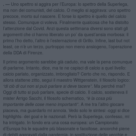
. —
Uno spettro si aggira per l’Europa: lo spettro della Superlega,
ma non dei comunisti, del calcio. O meglio si aggirava: uno spettro
precoce, morto sul nascere. E forse lo spettro è quello del calcio
stesso. Comunque ci voleva. Finalmente qualcosa che ha distolto
l’attenzione dal Covid. Anzi questa settimana diversi sono stati gli
argomenti che ci hanno liberato un po’ da quest’ansia morbosa: il
primo l’ho detto, l’altro è l’esternazione di Grillo. Infine, last but not
least, ce n’è un terzo, purtroppo non meno ansiogeno, l’operazione
della DDA di Firenze.
Il primo argomento sarebbe già caduto, ma vale la pena comunque
di parlarne. Intanto, dice, ma te ne capisci di calcio a quel livello:
calcio parlato, organizzato, imbrogliato? Certo che no, rispondo. E
allora stattene zitto, segui il maestro Wittgenstein, il filosofo logico:
“di ciò di cui non si può parlare si deve tacere”
. Ma perché mai?
Oggi di tutto si può parlare, specie di calcio. Il calcio, sosteneva il
mister Arrigo Sacchi, il filosofo schematico,
“è la cosa più
importante delle cose meno importanti”
. A me tra l’altro giocare
piaceva, ma guardarlo mi annoia. Vedo solo le sintesi -oggi si dice
highlights- dei goal e le nazionali. Però la Superlega, confesso, mi
ha intrigato. In fondo era una cosa europea: un Campionato
d’Europa fra le squadre più blasonate e facoltose, ancorché piene
di debiti aggravati dalla pandemia, in sostituzione delle vecchie e