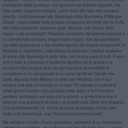
presidente della Juventus, con quell’aria da furbetto impunito. Ha
fatto subito macchina indietro, come molti altri club che avevano
aderito. I soldi promessi alla Superlega dalla finanziaria JPMorgan
Chase -responsabile della grande recessione del 2008 con la truffa
dei mutui subprime- facevano gola. Occorre una riforma delle
coppe e dei campionati? Possono coesistere campionati nazionali e
un campionato europeo, magari determinato, non da superleghe,
ma dalle graduatorie e dai risultati sportivi dei singoli campionati? In
America e, soprattutto, nella stessa Europa per il basket qualcosa
di simile alla Superlega è stato fatto, con buona pace di tutti. È vero
che è bello e romantico il confronto sportivo tra le grandi e le
piccole e che bisogna dare ad ogni squadra la possibilità di
competere in un campionato in cui sono iscritti sia Davide che
Golia. Ma solo nella Bibbia e a volte con l’Atalanta, che è pur
sempre una dea, il miracolo si compie. Più spesso si vedono le
solite grandi vincere -non parliamo della Juve- e la Fiorentina
perdere -purtroppo non solo con le grandi- e si recrimina che è
soltanto una questione di soldi e di investimenti. Della loro disparità.
Che evidentemente c’è, anche senza la Superlega che ha fatto
sega: una Supersega, una “Supercazzola prematurata”.
Ma veniamo a Grillo -il noto garantista, ispiratore di un movimento
altrettanto garantista- che esterna a favore del figlio Ciro -sì, come