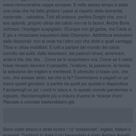
meno remunerative coppe europee. E nello stesso tempo è stata
una cosa che ha fatto gridare i paesi al rispetto della sovranità
nazionale... calcistica. Tutti all’unisono, perfino Draghi che, con il
suo aplomb, proprio ultras del calcio non ce lo facevi. Anche Boris
Johnson, l’hooligan scapigliato: l’Europa non gli garba, ma l’Uefa sì.
E giù a minacciare espulsioni dalla Champion. Addirittura esclusioni
dalle Nazionali: non si vede tra l’altro con che diritti e quali vantaggi.
Tifosi e ultras mobilitati. E tutti a parlare del mondo del calcio
corrotto dai soldi, dalle televisioni, dai padroni cinesi, americani,
arabi e bla, bla, bla... Come se lo scoprissero ora. Come se il calcio
fosse rimasto davvero il campetto, l’oratorio, la passione, la favola,
la selezione dei migliori e meritevoli. E oltretutto ci fosse uno, che
uno, che avesse detto: sai che si fa? Cominciamo a pagarli un po’
meno questi giocatori, a partire da quelli più quotati e dispendiosi.
Facciamogli un po’ i conti in tasca e, in questo mondo pandemico e
ingiusto, rifacciamogliele più a misura d’uomo le “scarpe d’oro”.
Placcate o cromate basterebbero già.
Sono volati stracci e strali contro i 12 “scissionisti”, inglesi, italiani e
spagnoli. Traditori! In Italia il più bersagliato è stato Andrea Agnelli,