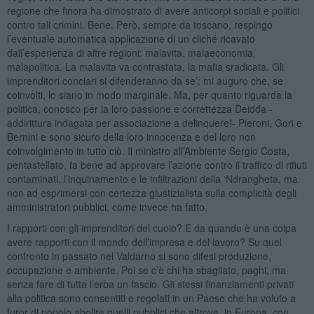
regione che finora ha dimostrato di avere anticorpi sociali e politici
contro tali crimini. Bene. Però, sempre da toscano, respingo
l’eventuale automatica applicazione di un cliché ricavato
dall’esperienza di altre regioni: malavita, malaeconomia,
malapolitica. La malavita va contrastata, la mafia sradicata. Gli
imprenditori conciari si difenderanno da se’: mi auguro che, se
coinvolti, lo siano in modo marginale. Ma, per quanto riguarda la
politica, conosco per la loro passione e correttezza Deidda -
addirittura indagata per associazione a delinquere!- Pieroni, Gori e
Bernini e sono sicuro della loro innocenza e del loro non
coinvolgimento in tutto ciò. Il ministro all’Ambiente Sergio Costa,
pentastellato, fa bene ad approvare l’azione contro il traffico di rifiuti
contaminati, l’inquinamento e le infiltrazioni della ‘Ndrangheta, ma
non ad esprimersi con certezza giustizialista sulla complicità degli
amministratori pubblici, come invece ha fatto.
I rapporti con gli imprenditori del cuoio? E da quando è una colpa
avere rapporti con il mondo dell’impresa e del lavoro? Su quel
confronto in passato nel Valdarno si sono difesi produzione,
occupazione e ambiente. Poi se c’è chi ha sbagliato, paghi, ma
senza fare di tutta l’erba un fascio. Gli stessi finanziamenti privati
alla politica sono consentiti e regolati in un Paese che ha voluto a
furor di popolo abolire quelli pubblici che altrove, in Europa, con