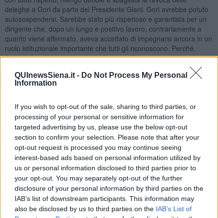
deleghe a Gori da parte del Presidente Giani. Gori avrebbe potuto
autosospendersi. Sarebbe stato più rispettoso e garantista per un
dirigente che, dopo un lungo e positivo lavoro, contrariamente a
quanto viene affermato, aveva accettato di impegnarsi ancora in un
ruolo istituzionale importante che tutti gli riconoscono. Perché,
senza urla e strepiti, noi siamo garantisti davvero e non
giustizialisti. E abbiamo fiducia nelle persone capaci e perbene.
QUInewsSiena.it -
Do Not Process My Personal
Ecco, l’ho detto e mi sento liberato. Evviva il 25 aprile, Festa della
Information
Liberazione! Speriamo di liberarci anche dal virus. Buona domenica
e buona fortuna.
If you wish to opt-out of the sale, sharing to third parties, or
Pontedera, 25 aprile 2021
processing of your personal or sensitive information for
Libero Venturi
targeted advertising by us, please use the below opt-out
section to confirm your selection. Please note that after your
opt-out request is processed you may continue seeing
interest-based ads based on personal information utilized by
us or personal information disclosed to third parties prior to
your opt-out. You may separately opt-out of the further
disclosure of your personal information by third parties on the
Se vuoi leggere le notizie principali della Toscana iscriviti alla
Newsletter QUInews - ToscanaMedia.
Arriva gratis tutti i giorni
IAB’s list of downstream participants. This information may
alle 20:00 direttamente nella tua casella di posta.
also be disclosed by us to third parties on the
IAB’s List of