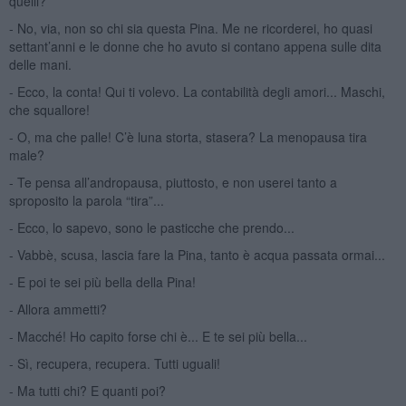
quelli?
- No, via, non so chi sia questa Pina. Me ne ricorderei, ho quasi
settant’anni e le donne che ho avuto si contano appena sulle dita
delle mani.
- Ecco, la conta! Qui ti volevo. La contabilità degli amori... Maschi,
che squallore!
- O, ma che palle! C’è luna storta, stasera? La menopausa tira
male?
- Te pensa all’andropausa, piuttosto, e non userei tanto a
sproposito la parola “tira”...
- Ecco, lo sapevo, sono le pasticche che prendo...
- Vabbè, scusa, lascia fare la Pina, tanto è acqua passata ormai...
- E poi te sei più bella della Pina!
- Allora ammetti?
- Macché! Ho capito forse chi è... E te sei più bella...
- Sì, recupera, recupera. Tutti uguali!
- Ma tutti chi? E quanti poi?