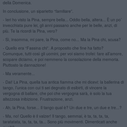
della Domenica.
In conclusione, un siparietto “familiare”.
- Ieri ho visto la Pina, sempre bella... Oddio bella, altera... È un po’
invecchiata pure lei, gli anni passano anche per le belle, anzi, di
più. Te la ricordi la Pina, vero?
- Sì, insomma, mi pare, la Pina, come no... Ma la Pina chi, scusa?
- Quello era “Fassina chi”. A proposito che fine ha fatto?
Comunque, tutti così gli uomini, per voi siamo trofei: fare all’amore,
scopare diciamo, e poi nemmeno la consolazione della memoria.
Piuttosto la dannazione!
- Ma veramente...
- Dai! La Pina, quella tua antica fiamma che mi dicevi: la ballerina di
tango, l’unica con cui ti sei degnato di esibirti, di vincere la
vergogna di ballare, che poi che vergogna sarà, è solo la tua
altezzosa inibizione. Frustrazione, anzi.
- Ah, la Pina, forse... Il tango qual è? Un due e tre, un due e tre...?
- Ma, no! Quello è il valzer! Il tango, semmai, è ta, ta, ta, ta,
taratatata, ta, ta, ta, ta... Sono più movimenti. Dimenticati anche