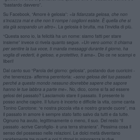
“bastardo davvero”.
Su Facebook, “Amore è gelosia”:
«la fidanzata gelosa, che non
s’incazza mai e che non ti rompe i coglioni esiste. È quella che si
sta gi
à
scopando un altro»
. La gelosia è brutta, ma l’invidia di più.
“Questa sono io, la felicità ha un nome: siamo fatti per stare
insieme” invece ci rivela quanto segue.
«Un vero uomo: ti chiama
per sentire la tua voce, ti manda messaggi durante il giorno, ha
voglia di vederti, è geloso, e protettivo, ti ama»
. Dio ce ne scampi e
liberi!
Dal canto suo “Parola del giorno: gelosia”, postando due cuoricini -
che tenerezza- afferma perentoria:
«sono gelosa del tuo passato
perch
é
a questo mondo nessuno dovrebbe sapere che sapore
hanno le tue labbra a parte me»
. No, dico, come si fa ad essere
gelosi del passato? Lasciamolo stare il passato. Il presente lo
posso anche capire. Il futuro è incerto e difficile la vita, come canta
Tonino Carotone: “e nostra piccola vita e nostro grande cuore”, ma
il passato in amore è sempre stato fatto salvo da tutti e da tutte.
Ognuno ha avuto, legittimamente o meno, il suo. Del resto “il
passato -scrive Carofiglio- è una terra straniera”. Pessima cosa il
senso del possesso nelle relazioni. Le dolci metà diventano
rapidamente tre quarti e poi ti ritrovi in minoranza in due.