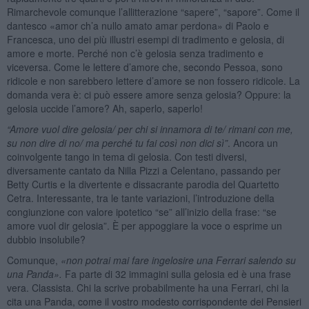
Rimarchevole comunque l’allitterazione “sapere”, “sapore”. Come il
dantesco «amor ch’a nullo amato amar perdona» di Paolo e
Francesca, uno dei più illustri esempi di tradimento e gelosia, di
amore e morte. Perché non c’è gelosia senza tradimento e
viceversa. Come le lettere d’amore che, secondo Pessoa, sono
ridicole e non sarebbero lettere d’amore se non fossero ridicole. La
domanda vera è: ci può essere amore senza gelosia? Oppure: la
gelosia uccide l’amore? Ah, saperlo, saperlo!
“Amore vuol dire gelosia/ per chi si innamora di te/ rimani con me,
su non dire di no/ ma perché tu fai così non dici sì”
. Ancora un
coinvolgente tango in tema di gelosia. Con testi diversi,
diversamente cantato da Nilla Pizzi a Celentano, passando per
Betty Curtis e la divertente e dissacrante parodia del Quartetto
Cetra. Interessante, tra le tante variazioni, l’introduzione della
congiunzione con valore ipotetico “se” all’inizio della frase: “se
amore vuol dir gelosia”. È per appoggiare la voce o esprime un
dubbio insolubile?
Comunque,
«n
on potr
ai mai fare ingelosire una Ferrari salendo su
una Panda».
Fa parte di 32 immagini sulla gelosia ed è una frase
vera. Classista. Chi la scrive probabilmente ha una Ferrari, chi la
cita una Panda, come il vostro modesto corrispondente dei Pensieri