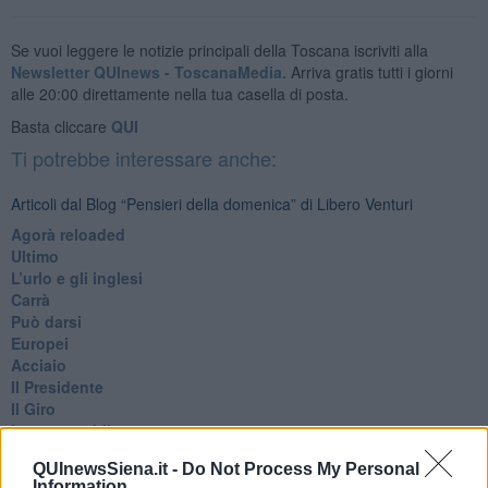
Se vuoi leggere le notizie principali della Toscana iscriviti alla
Newsletter QUInews - ToscanaMedia.
Arriva gratis tutti i giorni
alle 20:00 direttamente nella tua casella di posta.
Basta cliccare
QUI
Ti potrebbe interessare anche:
Articoli dal Blog “Pensieri della domenica” di Libero Venturi
​Agorà reloaded
Ultimo
​L’urlo e gli inglesi
Carrà
Può darsi
Europei
Acciaio
Il Presidente
​Il Giro
Insopportabile
​Mentre
QUInewsSiena.it -
Do Not Process My Personal
Luana
Information