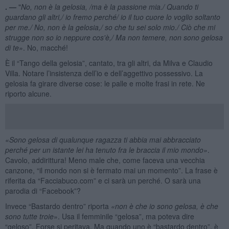
. —
"
No, non è la gelosia, /ma è la passione mia./ Quando ti
guardano gli altri,/ io fremo perché/ io il tuo cuore lo voglio soltanto
per me./ No, non è la gelosia,/ so che tu sei solo mio./ Ciò che mi
strugge non so io neppure cos'è,/ Ma non temere, non sono gelosa
di te»
. No, macché!
È il “Tango della gelosia”, cantato, tra gli altri, da Milva e Claudio
Villa. Notare l’insistenza dell’io e dell’aggettivo possessivo. La
gelosia fa girare diverse cose: le palle e molte frasi in rete. Ne
riporto alcune.
«Sono gelosa di qualunque ragazza ti abbia mai abbracciato
perch
é
per un istante lei ha tenuto fra le braccia il mio mondo»
.
Cavolo, addirittura! Meno male che, come faceva una vecchia
canzone, “il mondo non si è fermato mai un momento”. La frase è
riferita da “Facciabuco.com” e ci sarà un perché. O sarà una
parodia di “Facebook”?
Invece “Bastardo dentro” riporta
«non è che io sono gelosa, è che
sono tutte troie
». Usa il femminile “gelosa”, ma poteva dire
“geloso”. Forse si peritava. Ma quando uno è “bastardo dentro”, è