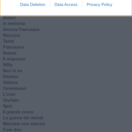
Data Deletion
Data Access
Privacy Policy
Cronaca
​Ancora Covid
​Biden!
In memoria
​Ancora Francesco
Rieccoci
Tenet
Francesco
Suarez
​Il responso
Willy
Non lo so
Destino
Valdera
Commissari
L'orso
Grullaia
Spot
​Il grande vuoto
​La guerra dei mondi
Marciare non marcire
Fase due