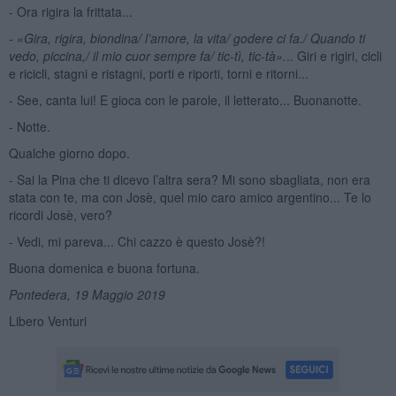
- Ora rigira la frittata...
- «
Gira, rigira, biondina/ l’
amore
, la vita/ godere ci fa./ Quando ti
vedo, piccina,/ il mio cuor sempre fa/ tic-tì, tic-tà».
.. Giri e rigiri, cicli
e ricicli, stagni e ristagni, porti e riporti, torni e ritorni...
- See, canta lui! E gioca con le parole, il letterato... Buonanotte.
- Notte.
Qualche giorno dopo.
- Sai la Pina che ti dicevo l’altra sera? Mi sono sbagliata, non era
stata con te, ma con Josè, quel mio caro amico argentino... Te lo
ricordi Josè, vero?
- Vedi, mi pareva... Chi cazzo è questo Josè?!
Buona domenica e buona fortuna.
Pontedera, 19 Maggio 2019
Libero Venturi