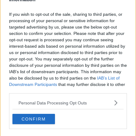
​Ci vuole Fedez
​Cronaca di un vaccino annunciato
​Liberazione
If you wish to opt-out of the sale, sharing to third parties, or
Esternazioni
processing of your personal or sensitive information for
Vaxzevria
targeted advertising by us, please use the below opt-out
Nazionali
section to confirm your selection. Please note that after your
​Ricorrenze e celebrazioni
opt-out request is processed you may continue seeing
Marte
interest-based ads based on personal information utilized by
​Crapa pelada
us or personal information disclosed to third parties prior to
​I soliti noti
your opt-out. You may separately opt-out of the further
Arie
disclosure of your personal information by third parties on the
​Vaccine Easing
IAB’s list of downstream participants. This information may
No profit
also be disclosed by us to third parties on the
IAB’s List of
Dragonheart
Downstream Participants
that may further disclose it to other
Con-ter?
third parties.
​Con-te
Coincidenze e crisi
Personal Data Processing Opt Outs
L'amico
​L’anno del vaccino
Giulio Regeni
CONFIRM
​Il rosario
Paolo Rossi
Maradona