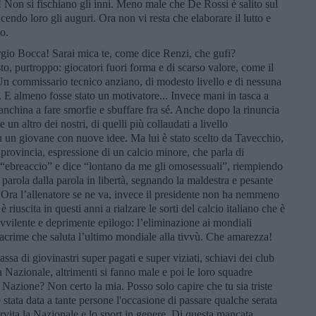
! Non si fischiano gli inni. Meno male che De Rossi è salito sul
cendo loro gli auguri. Ora non vi resta che elaborare il lutto e
o.
io Bocca! Sarai mica te, come dice Renzi, che gufi?
o, purtroppo: giocatori fuori forma e di scarso valore, come il
Un commissario tecnico anziano, di modesto livello e di nessuna
. E almeno fosse stato un motivatore... Invece mani in tasca a
panchina a fare smorfie e sbuffare fra sé. Anche dopo la rinuncia
n altro dei nostri, di quelli più collaudati a livello
 un giovane con nuove idee. Ma lui è stato scelto da Tavecchio,
 provincia, espressione di un calcio minore, che parla di
e “ebreaccio” e dice “lontano da me gli omosessuali”, riempiendo
i parola dalla parola in libertà, segnando la maldestra e pesante
a. Ora l’allenatore se ne va, invece il presidente non ha nemmeno
 riuscita in questi anni a rialzare le sorti del calcio italiano che è
avvilente e deprimente epilogo: l’eliminazione ai mondiali
 lacrime che saluta l’ultimo mondiale alla tivvù. Che amarezza!
sa di giovinastri super pagati e super viziati, schiavi dei club
a Nazionale, altrimenti si fanno male e poi le loro squadre
 Nazione? Non certo la mia. Posso solo capire che tu sia triste
 stata data a tante persone l'occasione di passare qualche serata
rvita la Nazionale e lo sport in genere. Di questa mancata