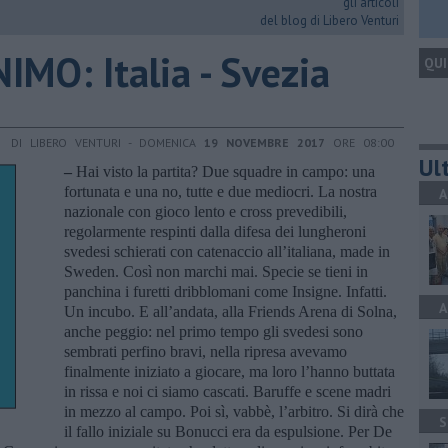
gli articoli
del blog di Libero Venturi
MO: Italia - Svezia
QUI
DI LIBERO VENTURI - DOMENICA
19 NOVEMBRE 2017
ORE 08:00
Ult
–
Hai visto la partita? Due squadre in campo: una
fortunata e una no, tutte e due mediocri. La nostra
A
nazionale con gioco lento e cross prevedibili,
regolarmente respinti dalla difesa dei lungheroni
svedesi schierati con catenaccio all’italiana, made in
Sweden. Così non marchi mai. Specie se tieni in
panchina i furetti dribblomani come Insigne. Infatti.
A
Un incubo. E all’andata, alla Friends Arena di Solna,
anche peggio: nel primo tempo gli svedesi sono
sembrati perfino bravi, nella ripresa avevamo
finalmente iniziato a giocare, ma loro l’hanno buttata
in rissa e noi ci siamo cascati. Baruffe e scene madri
in mezzo al campo. Poi sì, vabbè, l’arbitro. Si dirà che
S
il fallo iniziale su Bonucci era da espulsione. Per De