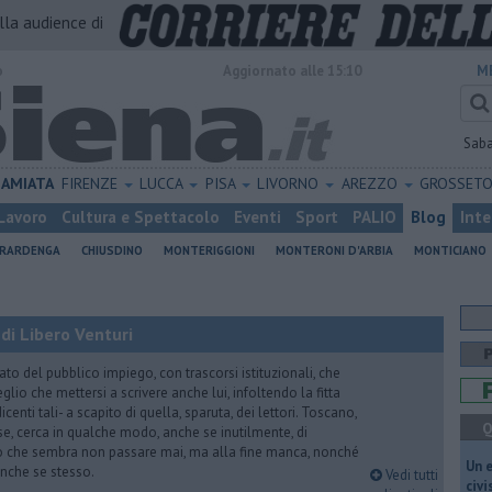
alla audience di
o
Aggiornato alle 15:10
M
Sab
AMIATA
FIRENZE
LUCCA
PISA
LIVORNO
AREZZO
GROSSET
Lavoro
Cultura e Spettacolo
Eventi
Sport
PALIO
Blog
Inte
ERARDENGA
CHIUSDINO
MONTERIGGIONI
MONTERONI D'ARBIA
MONTICIANO
di Libero Venturi
ato del pubblico impiego, con trascorsi istituzionali, che
lio che mettersi a scrivere anche lui, infoltendo la fitta
dicenti tali- a scapito di quella, sparuta, dei lettori. Toscano,
Q
e, cerca in qualche modo, anche se inutilmente, di
o che sembra non passare mai, ma alla fine manca, nonché
​Un 
, anche se stesso.
Vedi tutti
civ