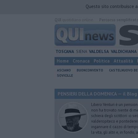
Questo sito contribuisce 
QUI
quotidiano online.
Percorso semplificat
TOSCANA
SIENA
VALDELSA
VALDICHIANA
Home
Cronaca
Politica
Attualità
ASCIANO
BUONCONVENTO
CASTELNUOVO B
SOVICILLE
PENSIERI DELLA DOMENICA — il Blog 
Libero Venturi è un pension
non ha trovato niente di meg
schiera degli scrittori -o se
valderopiteco e pontederes
ingannare il cazzo di temp
la vita, gli altri e, in fondo