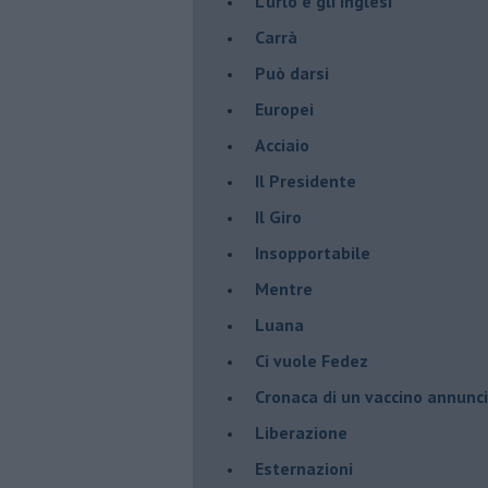
​L’urlo e gli inglesi
Carrà
Può darsi
Europei
Acciaio
Il Presidente
​Il Giro
Insopportabile
​Mentre
Luana
​Ci vuole Fedez
​Cronaca di un vaccino annunc
​Liberazione
Esternazioni