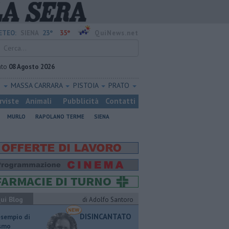
23°
35°
ETEO:
SIENA
QuiNews.net
ato
08 Agosto 2026
O
MASSA CARRARA
PISTOIA
PRATO
rviste
Animali
Pubblicità
Contatti
MURLO
RAPOLANO TERME
SIENA
ui Blog
di Adolfo Santoro
DISINCANTATO
esempio di
ismo