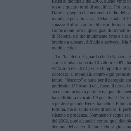
Rossi al mondiale del 2006, quello vinto in
rosso e quattro turni di squalifica. Poi un g
Darmian, segno che nemmeno il dio del calci
mondiale persa in casa, al Maracanã nel 195
spiazza Buffon con tre difensori fermi su un
Come a San Siro il quasi goal di Immobile o 
di Florenzi e il tiro inutilmente forte e al
bravino a giocare, difficile a scriversi. Ma 
meriti e colpe.
–
Tu l’hai detto. E guarda che la Nazionale i
storia, il bilancio recita 10 vittorie dell'Ita
vinto solo nel 1912 per le Olimpiadi a St
ricordato, ai mondiali, contro ogni pronost
fanno, “biscotto” a parte per il pareggio c
predestinati? Presunti tali, forse. Il dio de
avete cominciato a perdere da quando avete
ha addirittura evocato l’Apocalisse! Per for
a perdere quando Renzi ha detto a Putin che 
fortuna, ma lo sculo esiste di sicuro. E per
silenzio e prudenza. Nemmeno l’acqua sant
del 2002, poté alcunché contro quel diavol
demone del calcio. Il fatto è che si gioca m