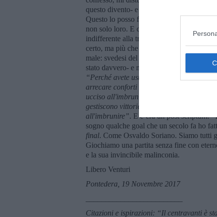
questo divento- e immedesimarmi nel passag
Questo lo posso fare senza vergognarmi, so
non solo loro. E quando va male me la prend
Persona
indifferente alla tragedia o alla vittoria: c
certo, ma più che altro festeggio da me. M
male: svedesi del cazzo, fanculo voi e l’Ik
stato davvero- e mi avevano ucciso verso s
“Perch
é
avete usurpato il ruolo degli dei 
arrecare conforti soprannaturali, ma soltant
ucciso all'imbrunire. Perch
é
il vostro cent
gestiscono vittorie e sconfitte dalla comoda
all'imbrunire”
. E c’era un post scriptum:
“E
sogno qualche goal che un secolo fa ho fatt
final
. Come Osvaldo Soriano. Siamo tutti g
Giochiamo una partita senza fine con eterne v
e la sua invincibile malinconia.
Libero Venturi
Pontedera, 19 Novembre 2017
_________________________
Citazioni e ispirazioni: “Il centravanti è s