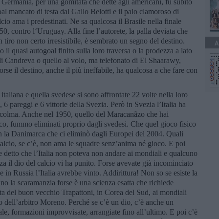
 Germania, per una gomitata che dette agli americani, fu subito
oal mancato di testa dal Gallo Belotti e il palo clamoroso di
o ama i predestinati. Ne sa qualcosa il Brasile nella finale
0, contro l‘Uruguay. Alla fine l’autorete, la palla deviata che
 tiro non certo irresistibile, è sembrato un segno del destino.
A
il quasi autogoal finito sulla loro traversa o la prodezza a lato
to di Candreva o quello al volo, ma telefonato di El Shaarawy,
forse il destino, anche il più ineffabile, ha qualcosa a che fare con
taliana e quella svedese si sono affrontate 22 volte nella loro
lia, 6 pareggi e 6 vittorie della Svezia. Però in Svezia l’Italia ha
occolma. Anche nel 1950, quello del Maracanãzo che hai
ico, fummo eliminati proprio dagli svedesi. Che quel gioco fisico
on la Danimarca che ci eliminò dagli Europei del 2004. Quali
l calcio, se c’è, non ama le squadre senz’anima né gioco. E poi
 detto che l’Italia non poteva non andare ai mondiali e qualcuno
za il dio del calcio vi ha punito. Forse avevate già incominciato
in Russia l’Italia avrebbe vinto. Addirittura! Non so se esiste la
fino la scaramanzia forse è una scienza esatta che richiede
a del buon vecchio Trapattoni, in Corea del Sud, ai mondiali
o dell’arbitro Moreno. Perché se c’è un dio, c’è anche un
ale, formazioni improvvisate, arrangiate fino all’ultimo. E poi c’è