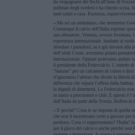
da vergognarsi dei fischi all’inno di Svezia
pullman degli svedesi e ha chiesto scusa, fa
tanti saluti a casa. Pazienza, sopravviverem
–
Ma sei un antitaliano, che nemmeno Giorg
Comunque il calcio dell’Italia esprime quest
suo allenatore, Ventura, ovvero Sventura. 
esperienza internazionale. Inadatto al ruolo
sfondare i pantaloni, su e giù davanti alla 
dell’abile Conte, avremmo potuto prenderne u
internazionale. Oppure potevamo andare su
il presidente della Federcalcio. L’ometto di
“banane” per un calciatore di colore e dic
d’ignoranza l’abisso che divide la libertà d
differenza che separa l’offesa dalla battut
la dignità di dimettersi. La Federcalcio non è
in mano a procuratori e club. E questo è l’
dell’Italia da parte della Svezia. Buffon in
–
E perché? Cosa te ne importa di quella mas
che non li incentivano certo a giocare per l
perdono. Cosa ci rappresentano? l'Italia? la
per il gioco del calcio e anche perché non è
insieme a festeggiare. A questo è sempre se