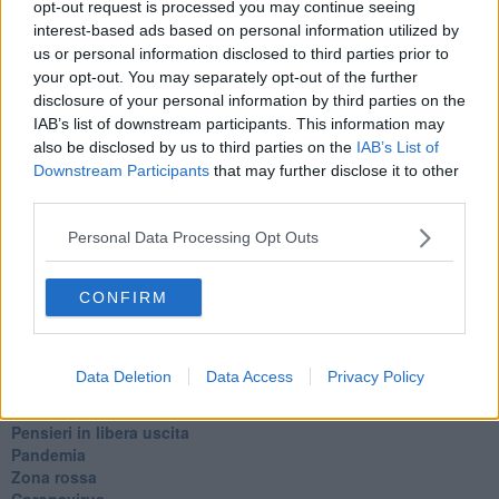
opt-out request is processed you may continue seeing
Destino
Valdera
interest-based ads based on personal information utilized by
Commissari
us or personal information disclosed to third parties prior to
L'orso
your opt-out. You may separately opt-out of the further
Grullaia
disclosure of your personal information by third parties on the
Spot
IAB’s list of downstream participants. This information may
​Il grande vuoto
also be disclosed by us to third parties on the
IAB’s List of
​La guerra dei mondi
Downstream Participants
that may further disclose it to other
Marciare non marcire
third parties.
Fase due
L’Agorà
Personal Data Processing Opt Outs
Silvia
Congiunti
Principi
CONFIRM
​Lettera sulla brevità della vita
​Lettera sulla felicità
​Lettera sul tempo
Data Deletion
Data Access
Privacy Policy
Lettera semiconfidenziale al Presidente
Pensieri per dopo
​Pensieri in libera uscita
Pandemia
Zona rossa
Coronavirus