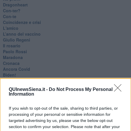
Dragonheart
Con-ter?
​Con-te
Coincidenze e crisi
L'amico
​L’anno del vaccino
Giulio Regeni
​Il rosario
Paolo Rossi
Maradona
Cronaca
​Ancora Covid
​Biden!
In memoria
​Ancora Francesco
QUInewsSiena.it -
Do Not Process My Personal
Rieccoci
Information
Tenet
Francesco
If you wish to opt-out of the sale, sharing to third parties, or
Suarez
processing of your personal or sensitive information for
​Il responso
targeted advertising by us, please use the below opt-out
Willy
section to confirm your selection. Please note that after your
Non lo so