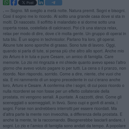
. —
Sogno. Mi sveglio a metà notte. Natura premit. Sogni e bisogni.
Così il sogno me lo ricordo. Al solito una grande casa dove si sta in
molti. Di nascosto. Il soffitto è malandato e si dorme sotto una
coperta rossa, costellata di calcinacci. Poi c’è una stanza relax,
relax per modo di dire, dove c’è molta gente. Un gruppo di operai in
tuta blu. È un sogno in technicolor. Parlano fra loro, gli operai.
Alcune tute sono sporche di grasso. Sono tute di lavoro. Oggi,
quando si parla di tute, si pensa più che altro allo sport. Anche mio
zio Arturo è in tuta e pure Cesare, un amico di famiglia. Care
memorie. Lo zio mi ringrazia e mi chiede quanto avevo speso l’altro
giorno che avevo voluto pagare io per tutti. La cena o il pranzo, non
ricordo. Non rispondo, sorrido. Come a dire, niente, che vuoi che
sia. E mi rammento di un sogno precedente in cui c’erano anche
loro, Arturo e Cesare. A conferma che i sogni, di cui poco ricordo o
nulla ricorderei se non fosse per un effetto collaterale della
prostata, mi vengono seriali. A puntate. A cazzotti, direi. Come gli
sceneggiati o scemeggiati, in tivvù. Sono cupi e gonfi di ansia, i
sogni. Forse non andrebbero interrotti per essere ricordati. Ma
d’altra parte la mente non invecchia, a differenza della prostata. E
anche la mente, te la raccomando. Bisognerebbe lasciarli andare, i
sogni. Lo zio e l’amico di famiglia sono andati da tempo. A popolare