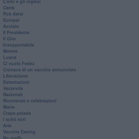
​L’urlo e gli inglesi
Carrà
Può darsi
Europei
Acciaio
Il Presidente
​Il Giro
Insopportabile
​Mentre
Luana
​Ci vuole Fedez
​Cronaca di un vaccino annunciato
​Liberazione
Esternazioni
Vaxzevria
Nazionali
​Ricorrenze e celebrazioni
Marte
​Crapa pelada
​I soliti noti
Arie
​Vaccine Easing
No profit