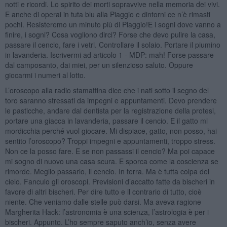
notti e ricordi. Lo spirito dei morti sopravvive nella memoria dei vivi.
E anche di operai in tuta blu alla Piaggio e dintorni ce n’è rimasti
pochi. Resisteremo un minuto più di Piaggio!E i sogni dove vanno a
finire, i sogni? Cosa vogliono dirci? Forse che devo pulire la casa,
passare il cencio, fare i vetri. Controllare il solaio. Portare il piumino
in lavanderia. Iscrivermi ad articolo 1 - MDP: mah! Forse passare
dal camposanto, dai miei, per un silenzioso saluto. Oppure
giocarmi i numeri al lotto.
L’oroscopo alla radio stamattina dice che i nati sotto il segno del
toro saranno stressati da impegni e appuntamenti. Devo prendere
le pasticche, andare dal dentista per la registrazione della protesi,
portare una giacca in lavanderia, passare il cencio. E il gatto mi
mordicchia perché vuol giocare. Mi dispiace, gatto, non posso, hai
sentito l’oroscopo? Troppi impegni e appuntamenti, troppo stress.
Non ce la posso fare. E se non passassi il cencio? Ma poi capace
mi sogno di nuovo una casa scura. E sporca come la coscienza se
rimorde. Meglio passarlo, il cencio. In terra. Ma è tutta colpa del
cielo. Fanculo gli oroscopi. Previsioni d’accatto fatte da bischeri in
favore di altri bischeri. Per dire tutto e il contrario di tutto, cioè
niente. Che veniamo dalle stelle può darsi. Ma aveva ragione
Margherita Hack: l’astronomia è una scienza, l’astrologia è per i
bischeri. Appunto. L’ho sempre saputo anch’io, senza avere