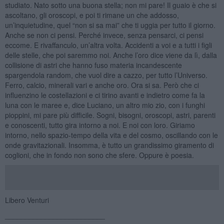
studiato. Nato sotto una buona stella; non mi pare! Il guaio è che si
ascoltano, gli oroscopi, e poi ti rimane un che addosso,
un’inquietudine, quel “non si sa mai” che ti uggia per tutto il giorno.
Anche se non ci pensi. Perché invece, senza pensarci, ci pensi
eccome. E rivaffanculo, un’altra volta. Accidenti a voi e a tutti i figli
delle stelle, che poi saremmo noi. Anche l’oro dice viene da lì, dalla
collisione di astri che hanno fuso materia incandescente
spargendola random, che vuol dire a cazzo, per tutto l’Universo.
Ferro, calcio, minerali vari e anche oro. Ora si sa. Però che ci
influenzino le costellazioni e ci tirino avanti e indietro come fa la
luna con le maree e, dice Luciano, un altro mio zio, con i funghi
pioppini, mi pare più difficile. Sogni, bisogni, oroscopi, astri, parenti
e conoscenti, tutto gira intorno a noi. E noi con loro. Giriamo
intorno, nello spazio-tempo della vita e del cosmo, oscillando con le
onde gravitazionali. Insomma, è tutto un grandissimo giramento di
coglioni, che in fondo non sono che sfere. Oppure è poesia.
Libero Venturi
_________________________