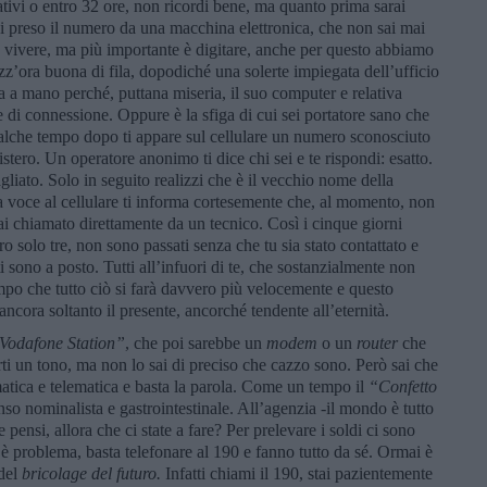
ativi o entro 32 ore, non ricordi bene, ma quanto prima sarai
 hai preso il numero da una macchina elettronica, che non sai mai
è vivere, ma più importante è digitare, anche per questo abbiamo
mezz’ora buona di fila, dopodiché una solerte impiegata dell’ufficio
ata a mano perché, puttana miseria, il suo computer e relativa
e di connessione. Oppure è la sfiga di cui sei portatore sano che
alche tempo dopo ti appare sul cellulare un numero sconosciuto
stero. Un operatore anonimo ti dice chi sei e te rispondi: esatto.
agliato. Solo in seguito realizzi che è il vecchio nome della
voce al cellulare ti informa cortesemente che, al momento, non
i chiamato direttamente da un tecnico. Così i cinque giorni
ro solo tre, non sono passati senza che tu sia stato contattato e
 sono a posto. Tutti all’infuori di te, che sostanzialmente non
empo che tutto ciò si farà davvero più velocemente e questo
ncora soltanto il presente, ancorché tendente all’eternità.
Vodafone S
tation
”
, che poi sarebbe un
modem
o un
router
che
rti un tono, ma non lo sai di preciso che cazzo sono. Però sai che
matica e telematica e basta la parola. Come un tempo il
“C
onfetto
 senso nominalista e gastrointestinale. All’agenzia -il mondo è tutto
pensi, allora che ci state a fare? Per prelevare i soldi ci sono
’è problema, basta telefonare al 190 e fanno tutto da sé. Ormai è
 del
bricolage del futuro.
Infatti chiami il 190, stai pazientemente