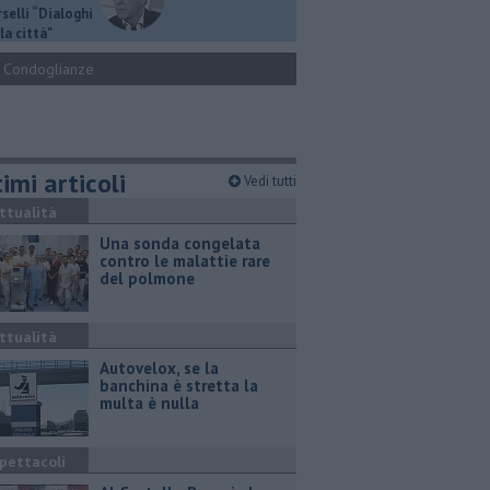
selli “Dialoghi
la città"
Condoglianze
imi articoli
Vedi tutti
ttualità
Una sonda congelata
contro le malattie rare
del polmone
ttualità
Autovelox, se la
banchina è stretta la
multa è nulla
pettacoli