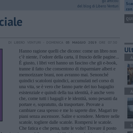
gli articoli
Scar
del blog di Libero Venturi
con 
iciale
QUI
DI LIBERO VENTURI - DOMENICA
05 MAGGIO 2019
ORE 07:30
Ult
Hanno ragione quelli che dicono: come un libro non
c’è niente, l’odore della carta, il fruscio delle pagine...
A
È giusto, i libri veri hanno un fascino che gli e-book,
tranne il fatto che consentono di risparmiare alberi e
memorizzare brani, non avranno mai. Senonché
quindici scatoloni quindici, accumulati nel corso di
una vita, se è vero che fanno parte del tuo bagaglio
A
esistenziale e quindi della tua identità, è anche vero
che, come tutti i bagagli e le identità, sono pesanti da
portare e, sopratutto, da trasportare. Provate a
cambiare casa spesso e me lo saprete dire. Magari tre
piani senza ascensore. Salire e scendere. Mettere nelle
scatole, togliere dalle scatole. Rompersi le scatole.
S
Che fatica e che pena, tutte le volte! Trovare il posto