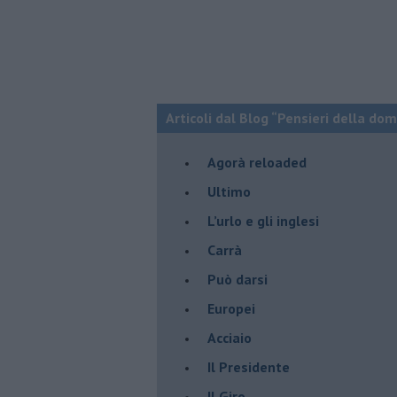
Articoli dal Blog “Pensieri della dom
​Agorà reloaded
Ultimo
​L’urlo e gli inglesi
Carrà
Può darsi
Europei
Acciaio
Il Presidente
​Il Giro