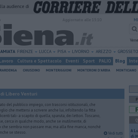
alla audience di
o
Aggiornato alle 15:10
M
Vene
AMIATA
FIRENZE
LUCCA
PISA
LIVORNO
AREZZO
GROSSET
Lavoro
Cultura e Spettacolo
Eventi
Sport
PALIO
Blog
Inte
ERARDENGA
CHIUSDINO
MONTERIGGIONI
MONTERONI D'ARBIA
MONTICIANO
di Libero Venturi
ato del pubblico impiego, con trascorsi istituzionali, che
lio che mettersi a scrivere anche lui, infoltendo la fitta
dicenti tali- a scapito di quella, sparuta, dei lettori. Toscano,
Q
e, cerca in qualche modo, anche se inutilmente, di
o che sembra non passare mai, ma alla fine manca, nonché
A L
, anche se stesso.
Vedi tutti
di 