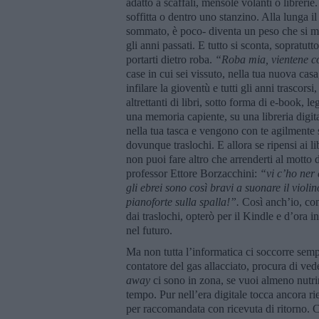
adatto a scaffali, mensole volanti o librerie
soffitta o dentro uno stanzino. Alla lunga il 
sommato, è poco- diventa un peso che si mis
gli anni passati. E tutto si sconta, sopratu
portarti dietro roba.
“Roba mia, vientene c
case in cui sei vissuto, nella tua nuova ca
infilare la gioventù e tutti gli anni trascors
altrettanti di libri, sotto forma di e-book, le
una memoria capiente, su una libreria dig
nella tua tasca e vengono con te agilmente 
dovunque traslochi. E allora se ripensi ai li
non puoi fare altro che arrenderti al motto 
professor Ettore Borzacchini:
“vi c’ho ner
gli ebrei sono così bravi a suonare il violi
pianoforte sulla spalla!”.
Così anch’io, con
dai traslochi, opterò per il Kindle e d’ora in
nel futuro.
Ma non tutta l’informatica ci soccorre sem
contatore del gas allacciato, procura di ved
away
ci sono in zona, se vuoi almeno nutrir
tempo. Pur nell’era digitale tocca ancora ri
per raccomandata con ricevuta di ritorno. 