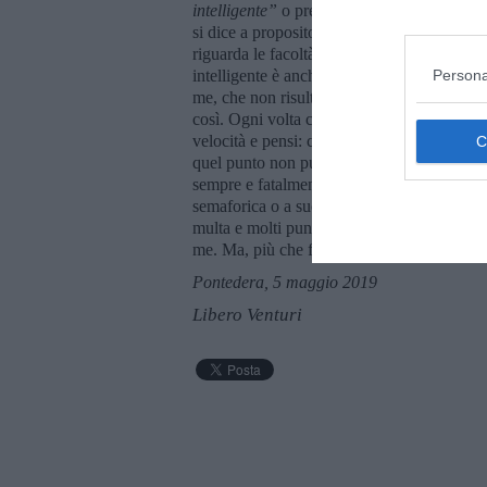
intelligente”
o presunto tale. Le macchine 
si dice a proposito degli uomini e di Dio. M
riguarda le facoltà cerebrali umane, c’è co
Persona
intelligente è anche furba e viceversa. Poi 
me, che non risultano nessuna delle due. 
così. Ogni volta che arrivo in auto ad un c
velocità e pensi: ce la faccio, ce la faccio, 
quel punto non puoi mica inchiodare nel 
sempre e fatalmente il diavolo rosso. Cosic
semaforica o a suo corredo, ti riprende, so
multa e molti punti in meno sulla patente. P
me. Ma, più che furbo, è stronzo come noi
Pontedera, 5 maggio 2019
Libero Venturi