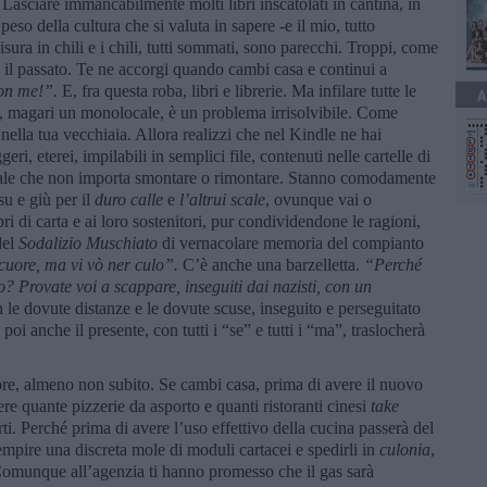
. Lasciare immancabilmente molti libri inscatolati in cantina, in
peso della cultura che si valuta in sapere -e il mio, tutto
ura in chili e i chili, tutti sommati, sono parecchi. Troppi, come
tto il passato. Te ne accorgi quando cambi casa e continui a
on me!”.
E, fra questa roba, libri e librerie. Ma infilare tutte le
A
sa, magari un monolocale, è un problema irrisolvibile. Come
i, nella tua vecchiaia. Allora realizzi che nel Kindle ne hai
ggeri, eterei, impilabili in semplici file, contenuti nelle cartelle di
itale che non importa smontare o rimontare. Stanno comodamente
su e giù per il
duro calle
e
l’altrui scale
, ovunque vai o
bri di carta e ai loro sostenitori, pur condividendone le ragioni,
del
Sodalizio Muschiato
di vernacolare memoria del compianto
 cuore, ma vi vò ner
culo
”.
C’è anche una barzelletta.
“Perch
é
no? Provate voi a scappare, inseguiti dai nazisti, con un
 le dovute distanze e le dovute scuse, inseguito e perseguitato
 poi anche il presente, con tutti i “se” e tutti i “ma”, traslocherà
pre, almeno non subito. Se cambi casa, prima di avere il nuovo
ere quante pizzerie da asporto e quanti ristoranti cinesi
take
ti. Perché prima di avere l’uso effettivo della cucina passerà del
empire una discreta mole di moduli cartacei e spedirli in
culonia
,
Comunque all’agenzia ti hanno promesso che il gas sarà