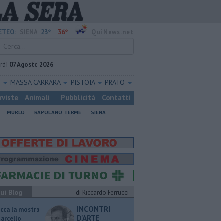
23°
36°
ETEO:
SIENA
QuiNews.net
rdì
07 Agosto 2026
O
MASSA CARRARA
PISTOIA
PRATO
rviste
Animali
Pubblicità
Contatti
MURLO
RAPOLANO TERME
SIENA
ui Blog
di Riccardo Ferrucci
INCONTRI
ucca la mostra
D'ARTE
Marcello