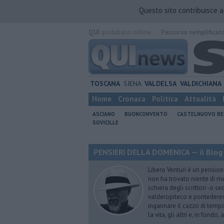
Questo sito contribuisce 
QUI
quotidiano online.
Percorso semplificat
TOSCANA
SIENA
VALDELSA
VALDICHIANA
Home
Cronaca
Politica
Attualità
ASCIANO
BUONCONVENTO
CASTELNUOVO B
SOVICILLE
PENSIERI DELLA DOMENICA — il Blog 
Libero Venturi è un pension
non ha trovato niente di meg
schiera degli scrittori -o se
valderopiteco e pontederes
ingannare il cazzo di temp
la vita, gli altri e, in fondo