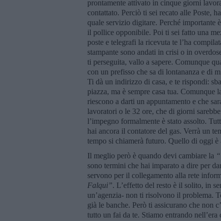
prontamente attivato in cinque giorni lavor
contattato. Perciò ti sei recato alle Poste,
quale servizio digitare. Perché importante 
il pollice opponibile. Poi ti sei fatto una 
poste e telegrafi la ricevuta te l’ha compil
stampante sono andati in crisi o in overdos
ti perseguita, vallo a sapere. Comunque qu
con un prefisso che sa di lontananza e di mi
Ti dà un indirizzo di casa, e te rispondi: sb
piazza, ma è sempre casa tua. Comunque la 
riescono a darti un appuntamento e che sara
lavoratori o le 32 ore, che di giorni sarebbe
l’impegno formalmente è stato assolto. Tutti
hai ancora il contatore del gas. Verrà un t
tempo si chiamerà futuro. Quello di oggi è a
Il meglio però è quando devi cambiare la
“
sono termini che hai imparato a dire per da
servono per il collegamento alla rete infor
Falqui
”
. L’effetto del resto è il solito, in
un’agenzia- non ti risolvono il problema. Te 
già le banche. Però ti assicurano che non c
tutto un fai da te. Stiamo entrando nell’era