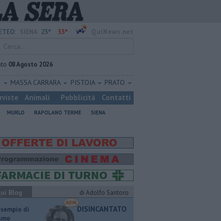
23°
33°
ETEO:
SIENA
QuiNews.net
ato
08 Agosto 2026
O
MASSA CARRARA
PISTOIA
PRATO
rviste
Animali
Pubblicità
Contatti
MURLO
RAPOLANO TERME
SIENA
ui Blog
di Adolfo Santoro
DISINCANTATO
esempio di
ismo