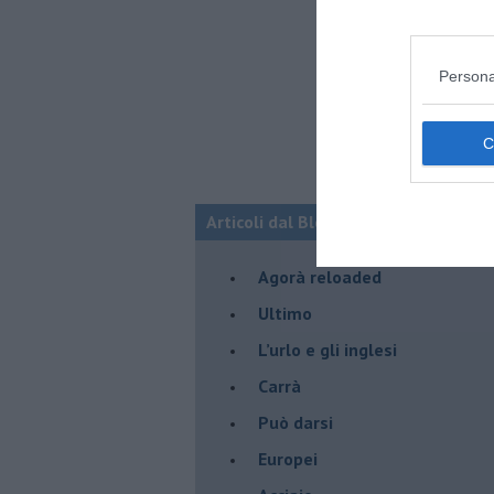
Persona
Articoli dal Blog “Pensieri della dom
​Agorà reloaded
Ultimo
​L’urlo e gli inglesi
Carrà
Può darsi
Europei