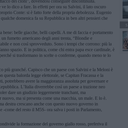
ttacco dei cloni”, dovendosi conseguire discontinuità.
 lo dico a fare. In effetti per ora su Salvini, il lato oscuro
roprio Conte: si è fatto forte della propria debolezza. Eugenio
to qualche domenica fa su Repubblica in ben altri pensieri che
S
ta bene: belle giacche, belli capelli. A me di faccia e portamento
i un fumetto americano degli anni trenta, “Blondie e
bile e non così sprovveduto. Sono i tempi che corrono: più la
i fanno spazio. E in politica, come chi entra papa esce cardinale, è
i perché si trasformano in scelte o conferme, quando meno te lo
o più granché. Capisco che un paese con Salvini e la Meloni è
con questa balorda legge elettorale, se Capitan Fracassa e la
oti, potrebbero avere la maggioranza assoluta per governare e
Repubblica. L’Italia diverrebbe così un paese a trazione neo
 voler dare un giudizio leggermente tranchant, ma
r nuovo, ma si presenta come una macchia, un male. E lo è.
rema destra crescano anche con questo nuovo governo in
e -come del resto il M5S- ora salva i posti in Parlamento,
ndivide la formazione del governo giallo rosso, preferiva il