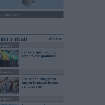
Condoglianze
imi articoli
Vedi tutti
ttualità
​Benzina, gasolio, gpl,
ecco dove risparmiare
ttualità
Una sonda congelata
contro le malattie rare
del polmone
ttualità