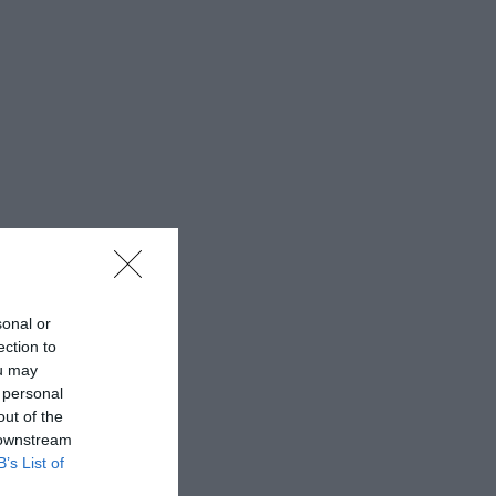
sonal or
ection to
ou may
 personal
out of the
 downstream
B’s List of