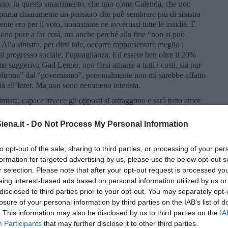
rano, in questo smarrimento, che uno come Calenda, che non
esprima chiaramente un pensiero che può sembrare più di sinistra
ente ero per il voto, nonostante ne avvertissi tutte le insidie. E
sono pure a far così, ma anche perché alla fine “non si può
lla sinistra, per dirsi tale, occorre rappresentare meglio i
e, il progresso sociale, l’uguaglianza. Ed essere ben oltre il 20%
me suggeriva Gad Lerner, non farsi attrarre a tutti i costi, sia pur
“poltrone” dal “governismo”, personalmente non mi sarebbe affatto
ià all’Inter. Ma non sono nemmeno interista.
mista: capace invece gli opposti si attraggono e sarà tutto amor
ociale e di progresso. I Pentastellati spero siano meglio di un
no di sicuro. E quanto alla dirompente metafora del Parlamento
ena.it -
Do Not Process My Personal Information
 il tonno in scatola non piace, preferisco un bel piatto di
omma chi vivrà vedrà. E anche chi sopravviverà. Buona
to opt-out of the sale, sharing to third parties, or processing of your per
formation for targeted advertising by us, please use the below opt-out s
r selection. Please note that after your opt-out request is processed y
eing interest-based ads based on personal information utilized by us or
disclosed to third parties prior to your opt-out. You may separately opt-
losure of your personal information by third parties on the IAB’s list of
. This information may also be disclosed by us to third parties on the
IA
Participants
that may further disclose it to other third parties.