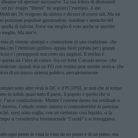
 alleanze ed aperture successive. La sua lettera di dimissioni
 un po’ troppo “liberal” ne seguirei l’esempio. A me
olti dei 5S vengono da sinistra e dicono di essere tali. Ma mi
 posizioni populiste giustizialiste, stataliste e nemiche del
o quella di Salvini. Forse era meglio il voto anche se sarebbe
à meglio. Ma tant’è.
 essa di visione strategica -costruzione di una coalizione- che
nia con l’elettorato grillino- appaia fuori portata per i gruppi
icini e i presupposti non certo dei migliori. Il rischio è
uesta sia l’idea di coloro -fra cui forse Calenda stesso- che
 moderato -quindi non un PD con residui post sinistra storica- che
fulcro di un nuovo sistema politico, prevalentemente
struire sotto altre vesti la DC e il PCI/PSI, se non che al tempo
no in solido quasi tutto il paese, il popolo e quello che si
, l’arco costituzionale. Mentre l’estrema destra era residuale o
inverso, l’attuale centro sinistra si contenderebbe in partenza
é, scesi sotto soglia, con un elettorato così liquido, si fa
empo si considerava fondamentale “l’unità” e si festeggiava
endo ogni punto di vista la vista da un punto e di un punto, ma