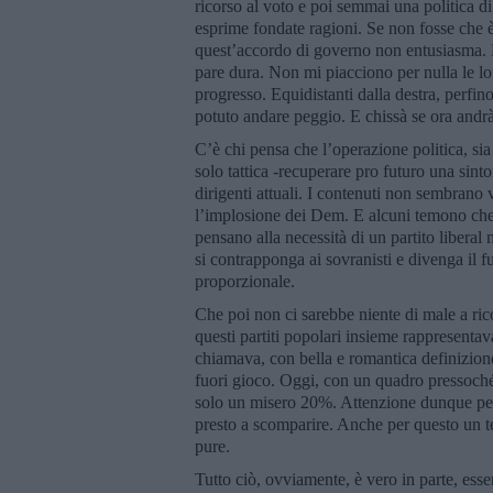
ricorso al voto e poi semmai una politica di
esprime fondate ragioni. Se non fosse che è
quest’accordo di governo non entusiasma. M
pare dura. Non mi piacciono per nulla le loro
progresso. Equidistanti dalla destra, perfin
potuto andare peggio. E chissà se ora andr
C’è chi pensa che l’operazione politica, sia
solo tattica -recuperare pro futuro una sinto
dirigenti attuali. I contenuti non sembrano v
l’implosione dei Dem. E alcuni temono che q
pensano alla necessità di un partito liberal
si contrapponga ai sovranisti e divenga il 
proporzionale.
Che poi non ci sarebbe niente di male a rico
questi partiti popolari insieme rappresentava
chiamava, con bella e romantica definizione
fuori gioco. Oggi, con un quadro pressoché 
solo un misero 20%. Attenzione dunque perch
presto a scomparire. Anche per questo un t
pure.
Tutto ciò, ovviamente, è vero in parte, ess