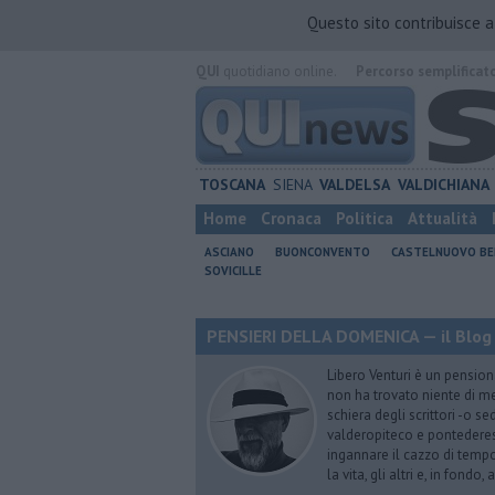
Questo sito contribuisce 
QUI
quotidiano online.
Percorso semplificat
TOSCANA
SIENA
VALDELSA
VALDICHIANA
Home
Cronaca
Politica
Attualità
ASCIANO
BUONCONVENTO
CASTELNUOVO B
SOVICILLE
PENSIERI DELLA DOMENICA — il Blog 
Libero Venturi è un pension
non ha trovato niente di meg
schiera degli scrittori -o se
valderopiteco e pontederes
ingannare il cazzo di temp
la vita, gli altri e, in fondo