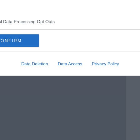
l Data Processing Opt Outs
CONFIRM
enica” di Libero Venturi
Data Deletion
Data Access
Privacy Policy