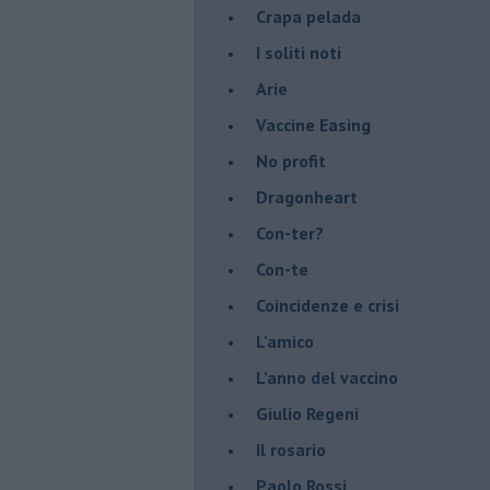
​Crapa pelada
​I soliti noti
Arie
​Vaccine Easing
No profit
Dragonheart
Con-ter?
​Con-te
Coincidenze e crisi
L'amico
​L’anno del vaccino
Giulio Regeni
​Il rosario
Paolo Rossi