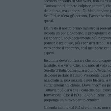
secondo episodio di Star Wars, non sia “l’a
Tantomeno “l’impero colpisce ancora”, che ve
della forza, ma anche su Di Maio ha vinto p
Scalfari se n’era già accorto, l’aveva scrit
questi.
Del resto il nostro primo ministro si presen
ricorda un po’ Dagoberto, il protagonista d
Dagoberto”, solo decisamente più inappunta
politica è residuale, più i pensieri deboli s
vero anche il contrario, così mai porre vet
aspetti.
Insomma devo confessare che non ci capisc
terribile, si è visto. Che, andando al voto 
Sorella d’Italia conseguissero il 40% dei v
decidere perfino il futuro Presidente della 
nazionalista, neo razzista e neo fascista, a
sufficientemente chiaro. Dove “neo” sta pe
Tuttavia può darsi che i consensi dell’est
formazione. Che il PD si logori e Renzi, ch
proponga un nuovo partito centrista.
Calenda intanto dal PD si è dimesso: non co