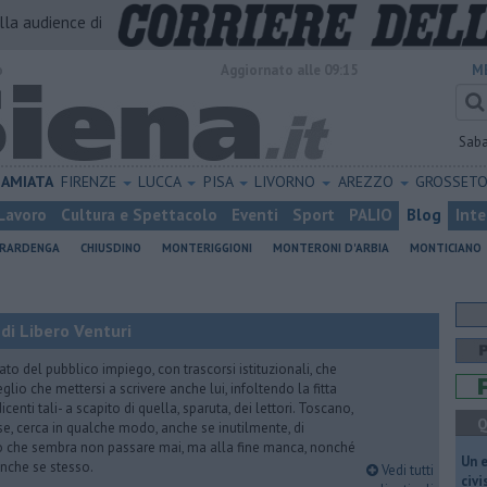
alla audience di
o
Aggiornato alle 09:15
M
Sab
AMIATA
FIRENZE
LUCCA
PISA
LIVORNO
AREZZO
GROSSET
Lavoro
Cultura e Spettacolo
Eventi
Sport
PALIO
Blog
Inte
ERARDENGA
CHIUSDINO
MONTERIGGIONI
MONTERONI D'ARBIA
MONTICIANO
di Libero Venturi
ato del pubblico impiego, con trascorsi istituzionali, che
lio che mettersi a scrivere anche lui, infoltendo la fitta
dicenti tali- a scapito di quella, sparuta, dei lettori. Toscano,
Q
e, cerca in qualche modo, anche se inutilmente, di
o che sembra non passare mai, ma alla fine manca, nonché
​Un 
, anche se stesso.
Vedi tutti
civ