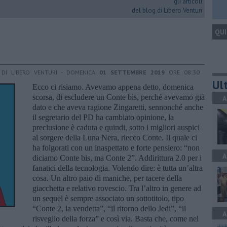
gli articoli
del blog di Libero Venturi
QUI
DI LIBERO VENTURI - DOMENICA
01 SETTEMBRE 2019
ORE 08:30
Ult
Ecco ci risiamo. Avevamo appena detto, domenica
scorsa, di escludere un Conte bis, perché avevamo già
A
dato e che aveva ragione Zingaretti, sennonché anche
il segretario del PD ha cambiato opinione, la
preclusione è caduta e quindi, sotto i migliori auspici
al sorgere della Luna Nera, riecco Conte. Il quale ci
ha folgorati con un inaspettato e forte pensiero: “non
A
diciamo Conte bis, ma Conte 2”. Addirittura 2.0 per i
fanatici della tecnologia. Volendo dire: è tutta un’altra
cosa. Un altro paio di maniche, per tacere della
giacchetta e relativo rovescio. Tra l’altro in genere ad
un sequel è sempre associato un sottotitolo, tipo
“Conte 2, la vendetta”, “il ritorno dello Jedi”, “il
A
risveglio della forza” e così via. Basta che, come nel