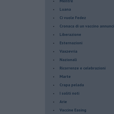
​Mentre
Luana
​Ci vuole Fedez
​Cronaca di un vaccino annunc
​Liberazione
Esternazioni
Vaxzevria
Nazionali
​Ricorrenze e celebrazioni
Marte
​Crapa pelada
​I soliti noti
Arie
​Vaccine Easing