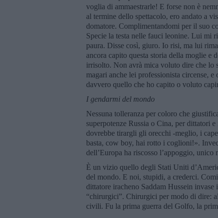
voglia di ammaestrarle! E forse non è nemm
al termine dello spettacolo, ero andato a vis
domatore. Complimentandomi per il suo cora
Specie la testa nelle fauci leonine. Lui mi 
paura. Disse così, giuro. Io risi, ma lui r
ancora capito questa storia della moglie e d
irrisolto. Non avrà mica voluto dire che lo 
magari anche lei professionista circense, e
davvero quello che ho capito o voluto capir
I gendarmi del mondo
Nessuna tolleranza per coloro che giustific
superpotenze Russia o Cina, per dittatori e
dovrebbe tirargli gli orecchi -meglio, i cap
basta, cow boy, hai rotto i coglioni!». Inv
dell’Europa ha riscosso l’appoggio, unico 
È un vizio quello degli Stati Uniti d’Ameri
del mondo. E noi, stupidi, a crederci. Com
dittatore iracheno Saddam Hussein invase il
“chirurgici”. Chirurgici per modo di dire: a
civili. Fu la prima guerra del Golfo, la prim