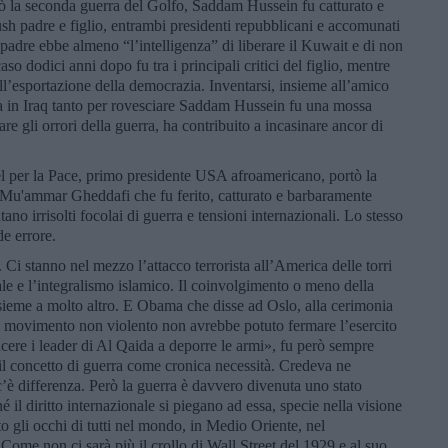
ò la seconda guerra del Golfo, Saddam Hussein fu catturato e
ush padre e figlio, entrambi presidenti repubblicani e accomunati
l padre ebbe almeno “l’intelligenza” di liberare il Kuwait e di non
aso dodici anni dopo fu tra i principali critici del figlio, mentre
ll’esportazione della democrazia. Inventarsi, insieme all’amico
sa in Iraq tanto per rovesciare Saddam Hussein fu una mossa
are gli orrori della guerra, ha contribuito a incasinare ancor di
 per la Pace, primo presidente USA afroamericano, portò la
re Mu'ammar Gheddafi che fu ferito, catturato e barbaramente
ano irrisolti focolai di guerra e tensioni internazionali. Lo stesso
e errore.
Ci stanno nel mezzo l’attacco terrorista all’America delle torri
ale e l’integralismo islamico. Il coinvolgimento o meno della
ieme a molto altro. E Obama che disse ad Oslo, alla cerimonia
n movimento non violento non avrebbe potuto fermare l’esercito
ncere i leader di Al Qaida a deporre le armi», fu però sempre
e il concetto di guerra come cronica necessità. Credeva ne
c’è differenza. Però la guerra è davvero divenuta uno stato
 il diritto internazionale si piegano ad essa, specie nella visione
to gli occhi di tutti nel mondo, in Medio Oriente, nel
Come non ci sarà più il crollo di Wall Street del 1929 e al suo