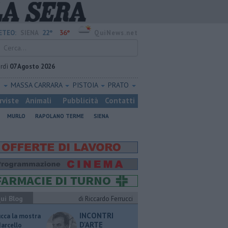
22°
36°
ETEO:
SIENA
QuiNews.net
rdì
07 Agosto 2026
O
MASSA CARRARA
PISTOIA
PRATO
rviste
Animali
Pubblicità
Contatti
MURLO
RAPOLANO TERME
SIENA
ui Blog
di Riccardo Ferrucci
INCONTRI
ucca la mostra
D'ARTE
Marcello