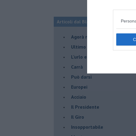
Articoli dal Blog “Pensieri della dom
Persona
​Agorà reloaded
Ultimo
​L’urlo e gli inglesi
Carrà
Può darsi
Europei
Acciaio
Il Presidente
​Il Giro
Insopportabile