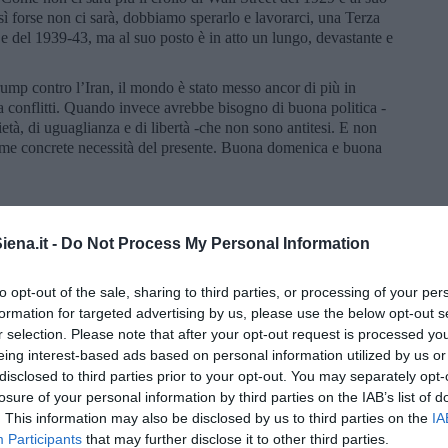
sì forse non ci sarà, dobbiamo sperarlo e lavorarci, una Terza
del 1939-43, ma al suo posto è in atto un lungo, devastante e
rump contro l’Iran, il mondo è stato messo ancor di più in
 e a conflitti. Quando invece avrebbe bisogno di buona politica -
età, di uguaglianza e di libertà -che non sono antitesi. E non
come concrete necessità del presente. Buona domenica e buona
ena.it -
Do Not Process My Personal Information
to opt-out of the sale, sharing to third parties, or processing of your per
formation for targeted advertising by us, please use the below opt-out s
r selection. Please note that after your opt-out request is processed y
eing interest-based ads based on personal information utilized by us or
disclosed to third parties prior to your opt-out. You may separately opt-
losure of your personal information by third parties on the IAB’s list of
. This information may also be disclosed by us to third parties on the
IA
Participants
that may further disclose it to other third parties.