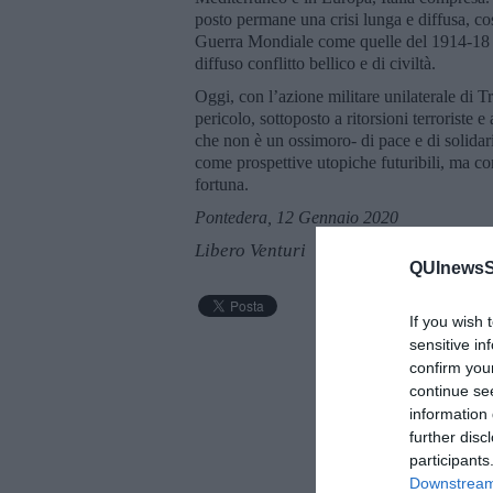
posto permane una crisi lunga e diffusa, co
Guerra Mondiale come quelle del 1914-18 e 
diffuso conflitto bellico e di civiltà.
Oggi, con l’azione militare unilaterale di T
pericolo, sottoposto a ritorsioni terroriste
che non è un ossimoro- di pace e di solidari
come prospettive utopiche futuribili, ma 
fortuna.
Pontedera, 12 Gennaio 2020
Libero Venturi
QUInewsSi
If you wish 
sensitive in
confirm you
continue se
information 
further disc
participants
Downstream 