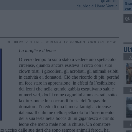
gli articoli
Scar
del blog di Libero Venturi
con 
QUI
DI LIBERO VENTURI - DOMENICA
12 GENNAIO 2020
ORE 07:30
Ult
La moglie e il leone
A
Diverso tempo fa sono stato a vedere uno spettacolo
circense, quando ancora esisteva il circo con i suoi
clown tristi, i giocolieri, gli acrobati, gli animali esibiti
in cattività e i domatori. Ciò che ricordo di più, perché
mi fece stare in apprensione, in effetti fu l’esibizione
dei leoni che nella grande gabbia eseguivano salti e
A
numeri vari, docili come cagnolini ammaestrati, sotto
la direzione e lo scoccar di frusta dell’impavido
domatore: l’erede di una famosa famiglia circense
italiana. Il culmine dello spettacolo fu l’inserimento
della sua testa nella bocca di un gigantesco e crinito
leone che meno male non la chiuse. Un domatore
S
to ucciso dalle sue tigri che sono sempre animali feroci, hai