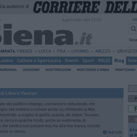
alla audience di
o
Aggiornato alle 15:10
M
Vene
AMIATA
FIRENZE
LUCCA
PISA
LIVORNO
AREZZO
GROSSET
Lavoro
Cultura e Spettacolo
Eventi
Sport
PALIO
Blog
Inte
ERARDENGA
CHIUSDINO
MONTERIGGIONI
MONTERONI D'ARBIA
MONTICIANO
di Libero Venturi
ato del pubblico impiego, con trascorsi istituzionali, che
lio che mettersi a scrivere anche lui, infoltendo la fitta
dicenti tali- a scapito di quella, sparuta, dei lettori. Toscano,
Q
e, cerca in qualche modo, anche se inutilmente, di
o che sembra non passare mai, ma alla fine manca, nonché
A L
, anche se stesso.
Vedi tutti
di 