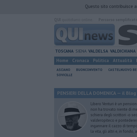
Questo sito contribuisce 
QUI
quotidiano online.
Percorso semplificat
TOSCANA
SIENA
VALDELSA
VALDICHIANA
Home
Cronaca
Politica
Attualità
ASCIANO
BUONCONVENTO
CASTELNUOVO B
SOVICILLE
PENSIERI DELLA DOMENICA — il Blog 
Libero Venturi è un pension
non ha trovato niente di meg
schiera degli scrittori -o se
valderopiteco e pontederes
ingannare il cazzo di temp
la vita, gli altri e, in fondo