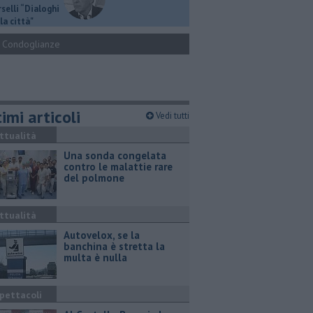
selli “Dialoghi
la città"
Condoglianze
imi articoli
Vedi tutti
ttualità
Una sonda congelata
contro le malattie rare
del polmone
ttualità
Autovelox, se la
banchina è stretta la
multa è nulla
pettacoli