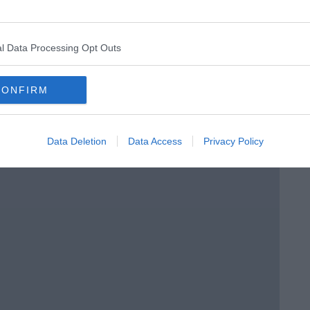
enica” di Libero Venturi
l Data Processing Opt Outs
CONFIRM
Data Deletion
Data Access
Privacy Policy