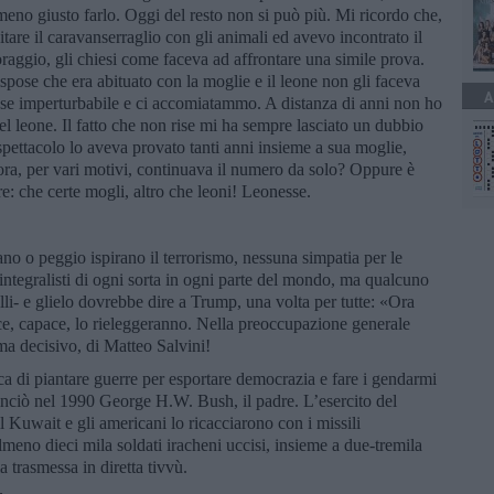
eno giusto farlo. Oggi del resto non si può più. Mi ricordo che,
itare il caravanserraglio con gli animali ed avevo incontrato il
ggio, gli chiesi come faceva ad affrontare una simile prova.
rispose che era abituato con la moglie e il leone non gli faceva
A
imase imperturbabile e ci accomiatammo. A distanza di anni non ho
el leone. Il fatto che non rise mi ha sempre lasciato un dubbio
spettacolo lo aveva provato tanti anni insieme a sua moglie,
 ora, per vari motivi, continuava il numero da solo? Oppure è
e: che certe mogli, altro che leoni! Leonesse.
ano o peggio ispirano il terrorismo, nessuna simpatia per le
 integralisti di ogni sorta in ogni parte del mondo, ma qualcuno
elli- e glielo dovrebbe dire a Trump, una volta per tutte: «Ora
ece, capace, lo rieleggeranno. Nella preoccupazione generale
ma decisivo, di Matteo Salvini!
ca di piantare guerre per esportare democrazia e fare i gendarmi
inciò nel 1990 George H.W. Bush, il padre. L’esercito del
 Kuwait e gli americani lo ricacciarono con i missili
lmeno dieci mila soldati iracheni uccisi, insieme a due-tremila
a trasmessa in diretta tivvù.