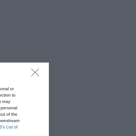
sonal or
ection to
ou may
 personal
out of the
 downstream
B’s List of