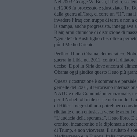
Nel 2003 George W. Bush, il figlio, scaten
nel 2006 fu processato e giustiziato. Tra B
dalla guerra all’Iraq, ci corre un “H”, ma i
invadere l’Iraq con truppe di terra e non a c
la stampa, anche progressista, inneggiava a
Blair, armi chimiche di distruzione di mas
“geniale” di Bush figlio che, oltre a perpetr
più il Medio Oriente.
Perfino il buon Obama, democratico, Nobel
guerra in Libia nel 2011, contro il dittato
ucciso. E poi in Siria dove ancora si aliment
Obama oggi giudica questo il suo più grand
Questa ricostruzione è sommaria e parziale. 
gemelle del 2001, il terrorismo internazion
NATO e della Comunità internazionale, ins
per il Nobel: «Il male esiste nel mondo. U
di Hitler. I negoziati non potrebbero convi
riluttante e non entusiasta verso le azioni 
“L’audacia della speranza”, il suo libro. E 
cronico, incancrenito e la diplomazia nonché
di Trump, e non viceversa. Il risultato è sot
Mediterraneo e in Europa, Italia compresa. 