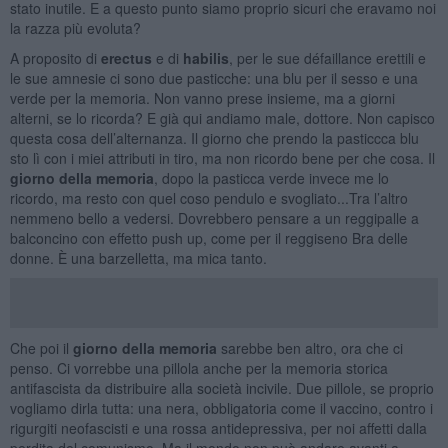
stato inutile. E a questo punto siamo proprio sicuri che eravamo noi
la razza più evoluta?
A proposito di
erectus
e di
habilis
, per le sue défaillance erettili e
le sue amnesie ci sono due pasticche: una blu per il sesso e una
verde per la memoria. Non vanno prese insieme, ma a giorni
alterni, se lo ricorda? E già qui andiamo male, dottore. Non capisco
questa cosa dell’alternanza. Il giorno che prendo la pasticcca blu
sto lì con i miei attributi in tiro, ma non ricordo bene per che cosa. Il
giorno della memoria
, dopo la pasticca verde invece me lo
ricordo, ma resto con quel coso pendulo e svogliato...Tra l’altro
nemmeno bello a vedersi. Dovrebbero pensare a un reggipalle a
balconcino con effetto push up, come per il reggiseno Bra delle
donne. È una barzelletta, ma mica tanto.
Che poi il
giorno della memoria
sarebbe ben altro, ora che ci
penso. Ci vorrebbe una pillola anche per la memoria storica
antifascista da distribuire alla società incivile. Due pillole, se proprio
vogliamo dirla tutta: una nera, obbligatoria come il vaccino, contro i
rigurgiti neofascisti e una rossa antidepressiva, per noi affetti dalla
perdita del comunismo. Ma il mondo non può andare avanti a