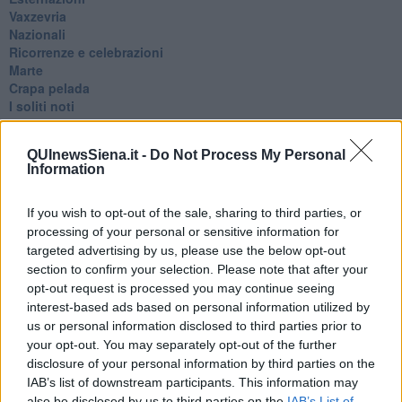
Vaxzevria
Nazionali
​Ricorrenze e celebrazioni
Marte
​Crapa pelada
​I soliti noti
Arie
​Vaccine Easing
QUInewsSiena.it -
Do Not Process My Personal
No profit
Information
Dragonheart
Con-ter?
​Con-te
If you wish to opt-out of the sale, sharing to third parties, or
Coincidenze e crisi
processing of your personal or sensitive information for
L'amico
targeted advertising by us, please use the below opt-out
​L’anno del vaccino
section to confirm your selection. Please note that after your
Giulio Regeni
opt-out request is processed you may continue seeing
​Il rosario
interest-based ads based on personal information utilized by
Paolo Rossi
us or personal information disclosed to third parties prior to
Maradona
your opt-out. You may separately opt-out of the further
Cronaca
disclosure of your personal information by third parties on the
​Ancora Covid
IAB’s list of downstream participants. This information may
​Biden!
also be disclosed by us to third parties on the
IAB’s List of