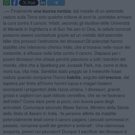
. —
Finalmente
una buona notizia
: dal metallo di un asteroide
caduto sulla Terra solo qualche milione di anni fa, potrebbe arrivare
la cura contro il cancro. Infatti, secondo gli studiosi delle Università
di Warwick in Inghilterra e di Sun Yat-sen in Cina, le cellule tumorali
possono essere combattute grazie ad un metallo dell'asteroide
killer che provocò l’estinzione dei dinosauri.Gli scienziati hanno
stabilito che l'elemento chimico iridio, che si trovava nelle rocce del
meteorite, è efficace nella lotta contro il cancro. Dispiace per i
poveri dinosauri che chissà perché piacciono a tutti i bambini del
mondo, oltre che a Spielberg per Jurassik Park, ma, come si dice,
mors tua, vita mea. Sarebbe stato peggio se il meteorite fosse
caduto quando comparve l’homo
habilis
, seguito dall’
erectus
, dal
sapiens per finire all’homo homini lupus e magari fossero
scomparsi i progenitori della razza umana. I dinosauri, grandi,
grossi e coglioni con quel ridicolo cervellino, che se ne facevano
dell’iridio? Come dare perle ai porci, con buona pace degli
animalisti. Comunque secondo Biswa Sarma, Ministro della Salute
dello Stato di Assam in India, “le persone affette da malattie
potenzialmente letali come il cancro pagano i peccati commessi in
passato, compresi quelli dei genitori e antenati”. Una clamorosa
scoperta, poveri noi peccatori! Dunque il sacrificio dei dinosauri è