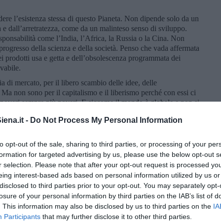
dere l’esistenza stessa di questo Pianeta. Non dipende solo da un
à e dall’arretratezza, come da un malinteso senso di sviluppo.
ponsabilità come l’India, l’Africa, la Russia o la Cina. Non
l progresso della scienza e della società. Penso che vada affermata
ei prodotti usa e getta e dell’obsolescenza programmata dei
vabile.
 di mercato, per il libero scambio delle idee, delle
Ma non sono per il capitalismo e il liberismo perché con essi ci
i poveri sempre più poveri. E siccome il mondo è globale e non si
cita e il progresso dei paesi più poveri, la ricchezza del mondo ha
ena.it -
Do Not Process My Personal Information
 Perché la ricchezza del mondo è data. Può crescere solo
o e tecnologico lo consentono. La crisi è proprio questa: le
isfatte, non con una distribuzione equa e con un prelievo
to opt-out of the sale, sharing to third parties, or processing of your per
li, ma sopratutto a danno dei paesi ad economia debole e dei ceti
formation for targeted advertising by us, please use the below opt-out s
a scapito dei ceti medi che si impoveriscono e s’incazzano. I
r selection. Please note that after your opt-out request is processed y
imoniale e le loro ricchezze finanziarie crescono velocemente e
eing interest-based ads based on personal information utilized by us or
o sono la risposta all’incapacità del mondo di darsi nuove
disclosed to third parties prior to your opt-out. You may separately opt-
a caduta dei blocchi contrapposti. La promessa della
losure of your personal information by third parties on the IAB’s list of
 sicurezza sociale, non si è avverata e tutti si scagliano contro
. This information may also be disclosed by us to third parties on the
IA
 nella sua forma rappresentativa e delegata. Che invece, non è
Participants
that may further disclose it to other third parties.
democrazia diretta o per via informatica te la raccomando... Sono