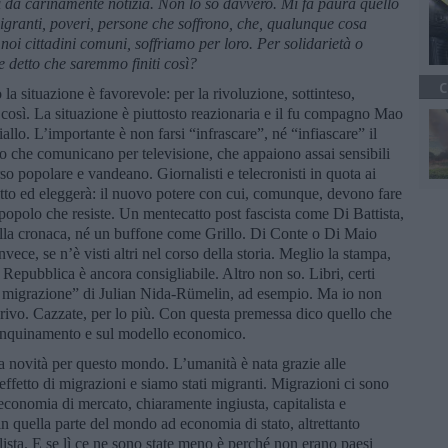
i d
à
carinamente notizia. Non lo so davvero. Mi fa paura quello
granti, poveri, persone che soffrono,
che
, qualunque cosa
noi cittadini comuni, soffriamo per loro. Per solidarietà o
 detto che saremmo finiti così?
C
 la situazione è favorevole: per la rivoluzione, sottinteso,
osì. La situazione è piuttosto reazionaria e il fu compagno Mao
llo. L’importante è non farsi “infrascare”, né “infiascare” il
o che comunicano per televisione, che appaiono assai sensibili
so popolare e vandeano. Giornalisti e telecronisti in quota ai
eletto ed eleggerà: il nuovo potere con cui, comunque, devono fare
 popolo che resiste. Un mentecatto post fascista come Di Battista,
ella cronaca, né un buffone come Grillo. Di Conte o Di Maio
nvece, se n’è visti altri nel corso della storia. Meglio la stampa,
Repubblica è ancora consigliabile. Altro non so. Libri, certi
ella migrazione” di Julian Nida-Rümelin, ad esempio. Ma io non
scrivo. Cazzate, per lo più. Con questa premessa dico quello che
’inquinamento e sul modello economico.
na novità per questo mondo. L’umanità è nata grazie alle
 effetto di migrazioni e siamo stati migranti. Migrazioni ci sono
’economia di mercato, chiaramente ingiusta, capitalista e
in quella parte del mondo ad economia di stato, altrettanto
alista. E se lì ce ne sono state meno è perché non erano paesi