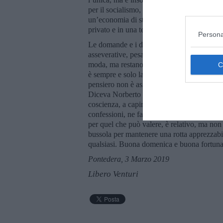
per il socialismo, per la giustizia sociale 
un’economia di stato, dopo un secolo di ins
privato e in una terza via per il nuovo mill
Persona
Le domande e i dubbi sono più leggeri e ha
asseverative, pesanti. Comunque si possono
moda, ma restano i concetti e quelli vanno 
è sempre e solo la vista “di” un punto o “d
pensiero non è assoluto. Odio l’assolutismo,
Diceva Norberto Bobbio: “Ho imparato a risp
coscienza, a capire prima di discutere, a d
confessioni, ne faccio ancora una, forse supe
per quel che può valere, è relativo, ma no
bussola per mantenere una rotta apprezzabi
qualsiasi. Buona domenica e buona fortuna
Pontedera, 3 Marzo 2019
Libero Venturi