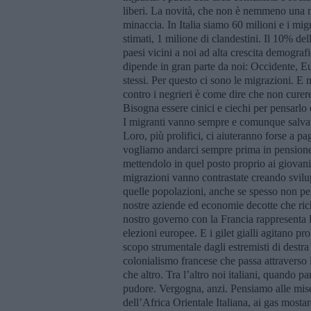
liberi. La novità, che non è nemmeno una no
minaccia. In Italia siamo 60 milioni e i migra
stimati, 1 milione di clandestini. Il 10% de
paesi vicini a noi ad alta crescita demograf
dipende in gran parte da noi: Occidente, E
stessi. Per questo ci sono le migrazioni. E
contro i negrieri è come dire che non curer
Bisogna essere cinici e ciechi per pensarlo e
I migranti vanno sempre e comunque salvati,
Loro, più prolifici, ci aiuteranno forse a pag
vogliamo andarci sempre prima in pensione 
mettendolo in quel posto proprio ai giovan
migrazioni vanno contrastate creando svilu
quelle popolazioni, anche se spesso non per
nostre aziende ed economie decotte che ric
nostro governo con la Francia rappresenta l
elezioni europee. E i gilet gialli agitano p
scopo strumentale dagli estremisti di destra 
colonialismo francese che passa attraverso
che altro. Tra l’altro noi italiani, quando
pudore. Vergogna, anzi. Pensiamo alle miser
dell’Africa Orientale Italiana, ai gas most