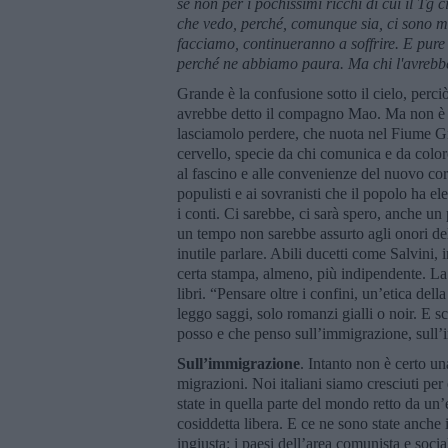
se non per i pochissimi ricchi di cui il Tg c
che vedo, perché, comunque sia, ci sono mi
facciamo, continueranno a soffrire. E pure 
perch
é
ne abbiamo paura. Ma chi l'avrebbe
Grande è la confusione sotto il cielo, perciò
avrebbe detto il compagno Mao. Ma non è c
lasciamolo perdere, che nuota nel Fiume Gia
cervello, specie da chi comunica e da color
al fascino e alle convenienze del nuovo cor
populisti e ai sovranisti che il popolo ha 
i conti. Ci sarebbe, ci sarà spero, anche un
un tempo non sarebbe assurto agli onori d
inutile parlare. Abili ducetti come Salvini, i
certa stampa, almeno, più indipendente. La 
libri. “Pensare oltre i confini, un’etica d
leggo saggi, solo romanzi gialli o noir. E 
posso e che penso sull’immigrazione, sull
Sull’immigrazione
. Intanto non è certo u
migrazioni. Noi italiani siamo cresciuti per
state in quella parte del mondo retto da un
cosiddetta libera. E ce ne sono state anche 
ingiusta: i paesi dell’area comunista e soci