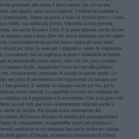
vità pensando alla storia, è farci credere che ciò sia una
nti, tutti quanti, sono circa 6 milioni: 5 milioni di residenti e,
lla popolazione. Siamo un paese a tasso di crescita zero e ci sono
ica e molto, ma molto più poveri. Oltretutto la loro povertà
uropa, ma anche Russia e Cina. E in parte dipende anche da loro
 non bastano muri e mari. Dire che non li aiuteremo perché siamo
emo i tossicodipendenti perché siamo contro gli spacciatori.
 stronzi per dirlo. Io sono per i migranti e contro le migrazioni.
 concedendo loro accoglienza di porti e solidarietà di fratelli.
are le pensioni dei nostri nipoti, visto che noi, poco prolifici,
e campare di più, mangiando l’uovo in culo alla gallina e
i che, erroneamente, pensiamo di aiutare in questo modo. Le
ppo nei paesi di provenienza che rappresenta un bisogno per
 i loro governi. E sarebbe un bisogno anche per noi, per le
hiedono nuovi mercati. La squallida vicenda del contrasto del
a saldatura tra il populismo e il sovranismo. Che avrà gioco alle
roblemi sociali veri, ma sono violentemente utilizzati anche a
e anche di sinistra. Poi questa teoria monetarista del
 la stampa del Franco africano mi sembra più propagandistica
 parliamo di colonialismo, bisognerebbe avere più prudenza e
evoli condizioni in cui abbiamo lasciato le nostre ex colonie
arda della guerra d’Etiopia, al massacro dimenticato di Debra