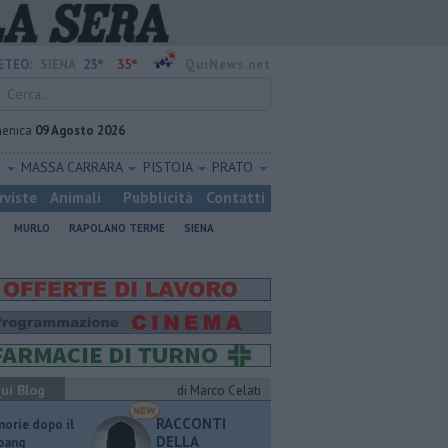
23°
35°
ETEO:
SIENA
QuiNews.net
enica
09 Agosto 2026
O
MASSA CARRARA
PISTOIA
PRATO
rviste
Animali
Pubblicità
Contatti
MURLO
RAPOLANO TERME
SIENA
ui Blog
di Marco Celati
RACCONTI
orie dopo il
DELLA
 bang