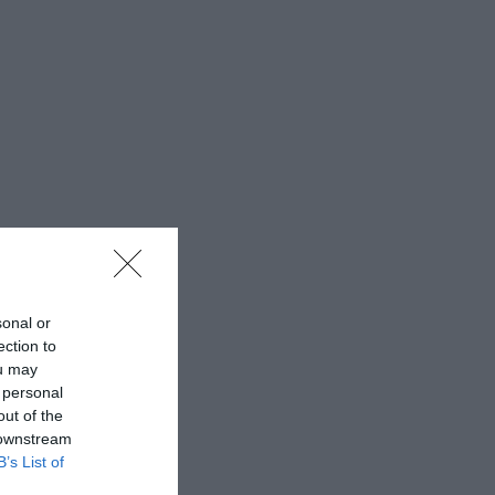
sonal or
ection to
ou may
 personal
out of the
 downstream
B’s List of