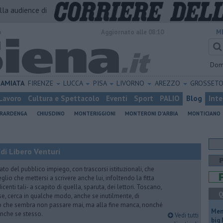
alla audience di
o
Aggiornato alle 08:10
M
Dom
AMIATA
FIRENZE
LUCCA
PISA
LIVORNO
AREZZO
GROSSET
Lavoro
Cultura e Spettacolo
Eventi
Sport
PALIO
Blog
Inte
ERARDENGA
CHIUSDINO
MONTERIGGIONI
MONTERONI D'ARBIA
MONTICIANO
di Libero Venturi
ato del pubblico impiego, con trascorsi istituzionali, che
lio che mettersi a scrivere anche lui, infoltendo la fitta
dicenti tali- a scapito di quella, sparuta, dei lettori. Toscano,
Q
e, cerca in qualche modo, anche se inutilmente, di
o che sembra non passare mai, ma alla fine manca, nonché
Mem
, anche se stesso.
Vedi tutti
big