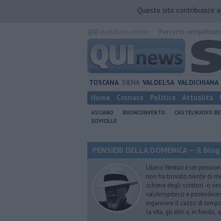
Questo sito contribuisce 
QUI
quotidiano online.
Percorso semplificat
TOSCANA
SIENA
VALDELSA
VALDICHIANA
Home
Cronaca
Politica
Attualità
ASCIANO
BUONCONVENTO
CASTELNUOVO B
SOVICILLE
PENSIERI DELLA DOMENICA — il Blog 
Libero Venturi è un pension
non ha trovato niente di meg
schiera degli scrittori -o se
valderopiteco e pontederes
ingannare il cazzo di temp
la vita, gli altri e, in fondo