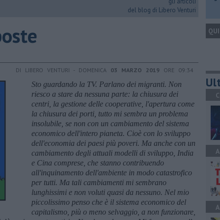
gli articoli
del blog di Libero Venturi
poste
QUI
DI LIBERO VENTURI - DOMENICA
03 MARZO 2019
ORE 09:34
Ult
Sto guardando la TV. Parlano dei migranti. Non
riesco a stare da nessuna parte: la chiusura dei
C
centri, la gestione delle cooperative, l'apertura come
la chiusura dei porti, tutto mi sembra un problema
insolubile, se non con un cambiamento del sistema
economico dell'intero pianeta. Cioè con lo sviluppo
dell'economia dei paesi più poveri. Ma anche con un
A
cambiamento degli attuali modelli di sviluppo, India
e Cina comprese, che stanno contribuendo
all'inquinamento dell'ambiente in modo catastrofico
per tutti. Ma tali cambiamenti mi sembrano
lunghissimi e non voluti quasi da nessuno. Nel mio
piccolissimo penso che è il sistema economico del
A
capitalismo, più o meno selvaggio, a non funzionare,