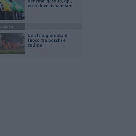
​Benzina, gasolio, gpl,
ecco dove risparmiare
ronaca
Un'altra giornata di
fuoco tra boschi e
colline