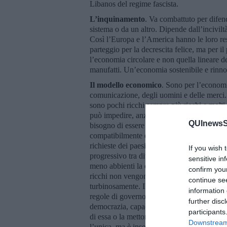
Libanos del regime fascista.
L’inquinamento
. Va combattuto per difen
sistema o da un altro. Dipende dall’incivilt
Così l’Europa e l’America hanno le loro res
parteggio per la decrescita felice, ma per i
l’economia circolare e non quella lineare d
manufatti. Un’economia sostenibile e rinno
Il modello economico
. Sono per l’economia
comunicazione, degli uomini e delle merci. 
sono pochi ricchi sempre più ricchi e molt
può impedire, anzi, si deve favorire la cres
QUInewsSi
bisogno di essere diversamente distribuita.
compatibilmente e se il progresso scientific
richieste dei paesi emergenti vengono sodd
If you wish 
progressivo tra diversi paesi e strati socia
sensitive in
meno abbienti la cui crescita si arresta. E 
confirm you
ricchi non vengono toccati da nessuna patr
continue se
turbinosamente. Il populismo e il sovranism
information 
regole di governo dopo la guerra fredda e l
further disc
democrazia, capace di assicurare benessere e
participants
di essa o la mettono in discussione, specie
Downstream 
l’unica, ma è insostituibile. La cosiddetta 