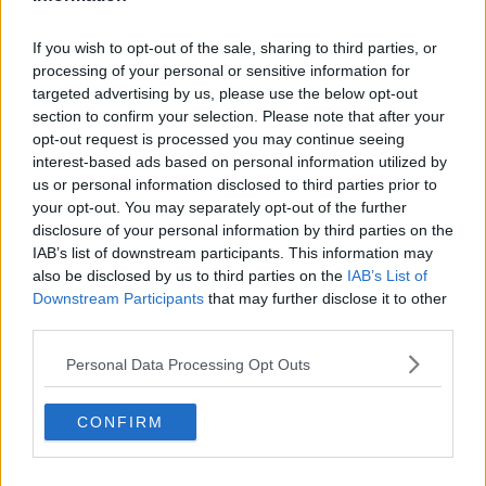
Se vuoi leggere le notizie principali della Toscana iscriviti alla
If you wish to opt-out of the sale, sharing to third parties, or
Newsletter QUInews - ToscanaMedia.
Arriva gratis tutti i giorni
processing of your personal or sensitive information for
alle 20:00 direttamente nella tua casella di posta.
targeted advertising by us, please use the below opt-out
section to confirm your selection. Please note that after your
Basta cliccare
QUI
opt-out request is processed you may continue seeing
Ti potrebbe interessare anche:
interest-based ads based on personal information utilized by
us or personal information disclosed to third parties prior to
Articoli dal Blog “Pensieri della domenica” di Libero Venturi
your opt-out. You may separately opt-out of the further
​Agorà reloaded
disclosure of your personal information by third parties on the
Ultimo
IAB’s list of downstream participants. This information may
​L’urlo e gli inglesi
also be disclosed by us to third parties on the
IAB’s List of
Carrà
Downstream Participants
that may further disclose it to other
Può darsi
third parties.
Europei
Acciaio
Personal Data Processing Opt Outs
Il Presidente
​Il Giro
Insopportabile
CONFIRM
​Mentre
Luana