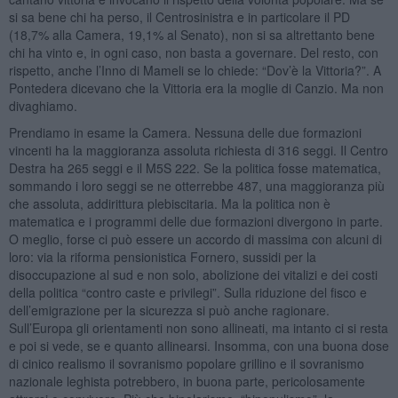
si sa bene chi ha perso, il Centrosinistra e in particolare il PD
(18,7% alla Camera, 19,1% al Senato), non si sa altrettanto bene
chi ha vinto e, in ogni caso, non basta a governare. Del resto, con
rispetto, anche l’Inno di Mameli se lo chiede: “Dov’è la Vittoria?”. A
Pontedera dicevano che la Vittoria era la moglie di Canzio. Ma non
divaghiamo.
Prendiamo in esame la Camera. Nessuna delle due formazioni
vincenti ha la maggioranza assoluta richiesta di 316 seggi. Il Centro
Destra ha 265 seggi e il M5S 222. Se la politica fosse matematica,
sommando i loro seggi se ne otterrebbe 487, una maggioranza più
che assoluta, addirittura plebiscitaria. Ma la politica non è
matematica e i programmi delle due formazioni divergono in parte.
O meglio, forse ci può essere un accordo di massima con alcuni di
loro: via la riforma pensionistica Fornero, sussidi per la
disoccupazione al sud e non solo, abolizione dei vitalizi e dei costi
della politica “contro caste e privilegi”. Sulla riduzione del fisco e
dell’emigrazione per la sicurezza si può anche ragionare.
Sull’Europa gli orientamenti non sono allineati, ma intanto ci si resta
e poi si vede, se e quanto allinearsi. Insomma, con una buona dose
di cinico realismo il sovranismo popolare grillino e il sovranismo
nazionale leghista potrebbero, in buona parte, pericolosamente