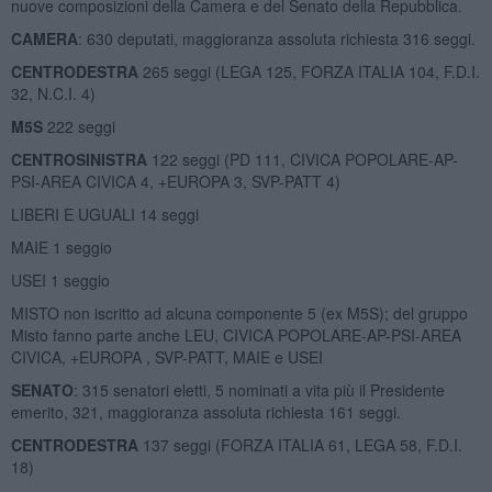
nuove composizioni della Camera e del Senato della Repubblica.
CAMERA
: 630 deputati, maggioranza assoluta richiesta 316 seggi.
CENTRODESTRA
265 seggi (LEGA 125, FORZA ITALIA 104, F.D.I.
32, N.C.I. 4)
M5S
222 seggi
CENTROSINISTRA
122 seggi (PD 111, CIVICA POPOLARE-AP-
PSI-AREA CIVICA 4, +EUROPA 3, SVP-PATT 4)
LIBERI E UGUALI 14 seggi
MAIE 1 seggio
USEI 1 seggio
MISTO non iscritto ad alcuna componente 5 (ex M5S); del gruppo
Misto fanno parte anche LEU, CIVICA POPOLARE-AP-PSI-AREA
CIVICA, +EUROPA , SVP-PATT, MAIE e USEI
SENATO
: 315 senatori eletti, 5 nominati a vita più il Presidente
emerito, 321, maggioranza assoluta richiesta 161 seggi.
CENTRODESTRA
137 seggi (FORZA ITALIA 61, LEGA 58, F.D.I.
18)