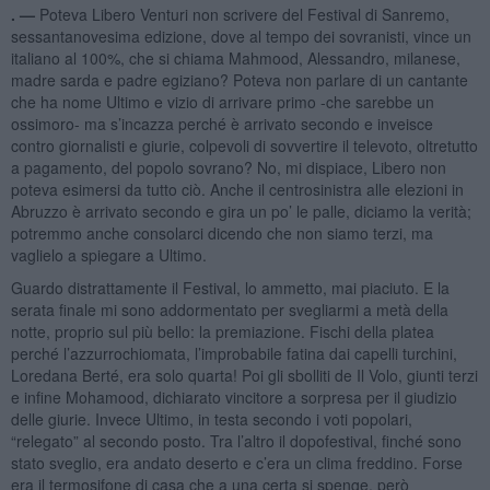
. —
Poteva Libero Venturi non scrivere del Festival di Sanremo,
sessantanovesima edizione, dove al tempo dei sovranisti, vince un
italiano al 100%, che si chiama Mahmood, Alessandro, milanese,
madre sarda e padre egiziano? Poteva non parlare di un cantante
che ha nome Ultimo e vizio di arrivare primo -che sarebbe un
ossimoro- ma s’incazza perché è arrivato secondo e inveisce
contro giornalisti e giurie, colpevoli di sovvertire il televoto, oltretutto
a pagamento, del popolo sovrano? No, mi dispiace, Libero non
poteva esimersi da tutto ciò. Anche il centrosinistra alle elezioni in
Abruzzo è arrivato secondo e gira un po’ le palle, diciamo la verità;
potremmo anche consolarci dicendo che non siamo terzi, ma
vaglielo a spiegare a Ultimo.
Guardo distrattamente il Festival, lo ammetto, mai piaciuto. E la
serata finale mi sono addormentato per svegliarmi a metà della
notte, proprio sul più bello: la premiazione. Fischi della platea
perché l’azzurrochiomata, l’improbabile fatina dai capelli turchini,
Loredana Berté, era solo quarta! Poi gli sbolliti de Il Volo, giunti terzi
e infine Mohamood, dichiarato vincitore a sorpresa per il giudizio
delle giurie. Invece Ultimo, in testa secondo i voti popolari,
“relegato” al secondo posto. Tra l’altro il dopofestival, finché sono
stato sveglio, era andato deserto e c’era un clima freddino. Forse
era il termosifone di casa che a una certa si spenge, però