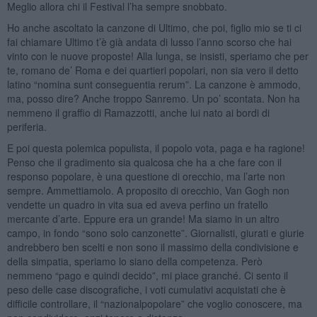
Meglio allora chi il Festival l’ha sempre snobbato.
Ho anche ascoltato la canzone di Ultimo, che poi, figlio mio se ti ci
fai chiamare Ultimo t’è già andata di lusso l’anno scorso che hai
vinto con le nuove proposte! Alla lunga, se insisti, speriamo che per
te, romano de’ Roma e dei quartieri popolari, non sia vero il detto
latino “nomina sunt conseguentia rerum”. La canzone è ammodo,
ma, posso dire? Anche troppo Sanremo. Un po’ scontata. Non ha
nemmeno il graffio di Ramazzotti, anche lui nato ai bordi di
periferia.
E poi questa polemica populista, il popolo vota, paga e ha ragione!
Penso che il gradimento sia qualcosa che ha a che fare con il
responso popolare, è una questione di orecchio, ma l’arte non
sempre. Ammettiamolo. A proposito di orecchio, Van Gogh non
vendette un quadro in vita sua ed aveva perfino un fratello
mercante d’arte. Eppure era un grande! Ma siamo in un altro
campo, in fondo “sono solo canzonette”. Giornalisti, giurati e giurie
andrebbero ben scelti e non sono il massimo della condivisione e
della simpatia, speriamo lo siano della competenza. Però
nemmeno “pago e quindi decido”, mi piace granché. Ci sento il
peso delle case discografiche, i voti cumulativi acquistati che è
difficile controllare, il “nazionalpopolare” che voglio conoscere, ma