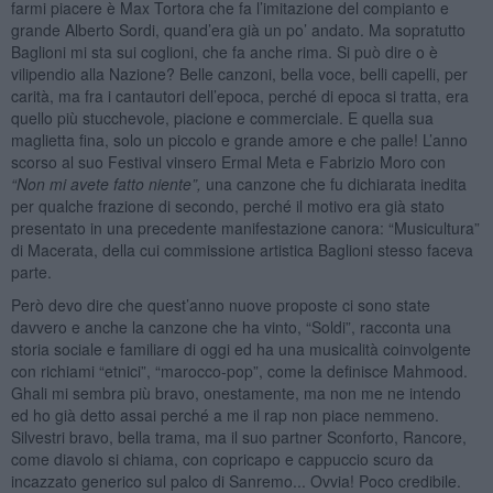
farmi piacere è Max Tortora che fa l’imitazione del compianto e
grande Alberto Sordi, quand’era già un po’ andato. Ma sopratutto
Baglioni mi sta sui coglioni, che fa anche rima. Si può dire o è
vilipendio alla Nazione? Belle canzoni, bella voce, belli capelli, per
carità, ma fra i cantautori dell’epoca, perché di epoca si tratta, era
quello più stucchevole, piacione e commerciale. E quella sua
maglietta fina, solo un piccolo e grande amore e che palle! L’anno
scorso al suo Festival vinsero Ermal Meta e Fabrizio Moro con
“Non mi avete fatto niente”,
una canzone che fu dichiarata inedita
per qualche frazione di secondo, perché il motivo era già stato
presentato in una precedente manifestazione canora: “Musicultura”
di Macerata, della cui commissione artistica Baglioni stesso faceva
parte.
Però devo dire che quest’anno nuove proposte ci sono state
davvero e anche la canzone che ha vinto, “Soldi”, racconta una
storia sociale e familiare di oggi ed ha una musicalità coinvolgente
con richiami “etnici”, “marocco-pop”, come la definisce Mahmood.
Ghali mi sembra più bravo, onestamente, ma non me ne intendo
ed ho già detto assai perché a me il rap non piace nemmeno.
Silvestri bravo, bella trama, ma il suo partner Sconforto, Rancore,
come diavolo si chiama, con copricapo e cappuccio scuro da
incazzato generico sul palco di Sanremo... Ovvia! Poco credibile.