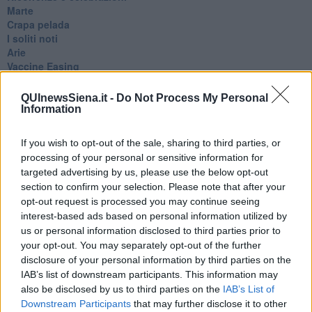
Marte
​Crapa pelada
​I soliti noti
Arie
​Vaccine Easing
No profit
Dragonheart
QUInewsSiena.it -
Do Not Process My Personal
Con-ter?
Information
​Con-te
Coincidenze e crisi
If you wish to opt-out of the sale, sharing to third parties, or
L'amico
processing of your personal or sensitive information for
​L’anno del vaccino
targeted advertising by us, please use the below opt-out
Giulio Regeni
section to confirm your selection. Please note that after your
​Il rosario
opt-out request is processed you may continue seeing
Paolo Rossi
interest-based ads based on personal information utilized by
Maradona
us or personal information disclosed to third parties prior to
Cronaca
your opt-out. You may separately opt-out of the further
​Ancora Covid
​Biden!
disclosure of your personal information by third parties on the
In memoria
IAB’s list of downstream participants. This information may
​Ancora Francesco
also be disclosed by us to third parties on the
IAB’s List of
Rieccoci
Downstream Participants
that may further disclose it to other