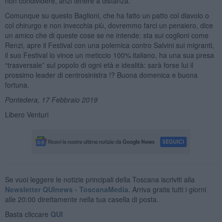
non condividere, anzi tenere a distanza.
Comunque su questo Baglioni, che ha fatto un patto col diavolo o
col chirurgo e non invecchia più, dovremmo farci un pensiero, dice
un amico che di queste cose se ne intende: sta sui coglioni come
Renzi, apre il Festival con una polemica contro Salvini sui migranti,
il suo Festival lo vince un meticcio 100% italiano, ha una sua presa
“trasversale” sul popolo di ogni età e idealità: sarà forse lui il
prossimo leader di centrosinistra !? Buona domenica e buona
fortuna.
Pontedera, 17 Febbraio 2019
Libero Venturi
Se vuoi leggere le notizie principali della Toscana iscriviti alla
Newsletter QUInews - ToscanaMedia.
Arriva gratis tutti i giorni
alle 20:00 direttamente nella tua casella di posta.
Basta cliccare
QUI