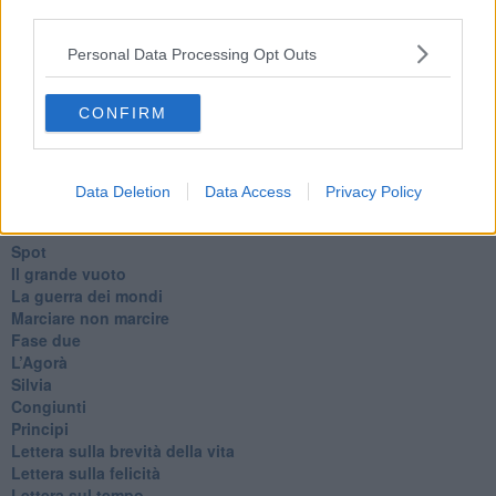
Tenet
third parties.
Francesco
Suarez
Personal Data Processing Opt Outs
​Il responso
Willy
CONFIRM
Non lo so
Destino
Valdera
Commissari
Data Deletion
Data Access
Privacy Policy
L'orso
Grullaia
Spot
​Il grande vuoto
​La guerra dei mondi
Marciare non marcire
Fase due
L’Agorà
Silvia
Congiunti
Principi
​Lettera sulla brevità della vita
​Lettera sulla felicità
​Lettera sul tempo