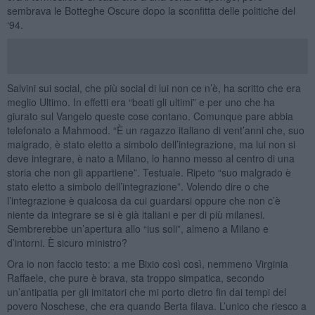
sembrava le Botteghe Oscure dopo la sconfitta delle politiche del
‘94.
Salvini sui social, che più social di lui non ce n’è, ha scritto che era
meglio Ultimo. In effetti era “beati gli ultimi” e per uno che ha
giurato sul Vangelo queste cose contano. Comunque pare abbia
telefonato a Mahmood. “È un ragazzo italiano di vent’anni che, suo
malgrado, è stato eletto a simbolo dell’integrazione, ma lui non si
deve integrare, è nato a Milano, lo hanno messo al centro di una
storia che non gli appartiene”. Testuale. Ripeto “suo malgrado è
stato eletto a simbolo dell’integrazione”. Volendo dire o che
l’integrazione è qualcosa da cui guardarsi oppure che non c’è
niente da integrare se si è già italiani e per di più milanesi.
Sembrerebbe un’apertura allo “ius soli”, almeno a Milano e
d’intorni. È sicuro ministro?
Ora io non faccio testo: a me Bixio così così, nemmeno Virginia
Raffaele, che pure è brava, sta troppo simpatica, secondo
un’antipatia per gli imitatori che mi porto dietro fin dai tempi del
povero Noschese, che era quando Berta filava. L’unico che riesco a