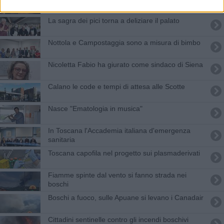
La sagra dei pici torna a deliziare il palato
Nottola e Campostaggia sono a misura di bimbo
Nicoletta Fabio ha giurato come sindaco di Siena
Calano le code e tempi di attesa alle Scotte
Nasce "Ematologia in musica"
In Toscana l'Accademia italiana d'emergenza
sanitaria
Toscana capofila nel progetto sui plasmaderivati
Fiamme spinte dal vento si fanno strada nei
boschi
Boschi a fuoco, sulle Apuane si levano i Canadair
Cittadini sentinelle contro gli incendi boschivi