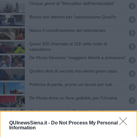
Cinque giorni di "Mercatino dell’Immacolata"
Bonus taxi attivato per l'associazione QuaVio
Nasce il coordinamento del volontariato
Quasi 300 chiamate al 118 nella notte di
capodanno
De Mossi fiducioso "maggiore libertà a primavera"
Quattro dosi di vaccino ma niente green pass
Politiche di parità, pronto un tavolo per tutti
De Mossi dona un fiore gialloblu per l'Ucraina
Stretta sinergia con la Prefettura per il rave
QUInewsSiena.it -
Do Not Process My Personal
Donne e lavoro, se ne parla con la Cgil
Information