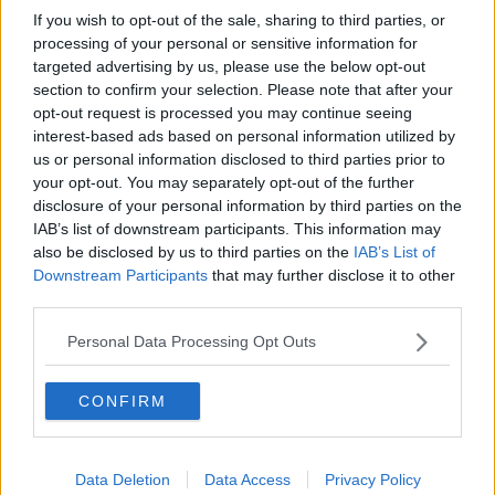
Per la salute in Valdichiana approvati 4 progetti
If you wish to opt-out of the sale, sharing to third parties, or
processing of your personal or sensitive information for
Un Consiglio comunale sulla sostenibilità
targeted advertising by us, please use the below opt-out
section to confirm your selection. Please note that after your
Una serata con Stefano Mancuso grazie a Cesvot
opt-out request is processed you may continue seeing
interest-based ads based on personal information utilized by
"Walking Francigena Ultramarathon”, ci siamo
us or personal information disclosed to third parties prior to
your opt-out. You may separately opt-out of the further
Una casa per le famiglie dei cardiotrapiantati
disclosure of your personal information by third parties on the
IAB’s list of downstream participants. This information may
I Comuni si preparano a 2 grandi esercitazioni
also be disclosed by us to third parties on the
IAB’s List of
Downstream Participants
that may further disclose it to other
Misericordie Toscana, Corsinovi resta presidente,
third parties.
ecco tutti gli eletti
Personal Data Processing Opt Outs
I monumenti restano al buio per risparmiare
Tutto pronto per il Festival della Salute
CONFIRM
Un aiuto per la Caritas da Fondazione Mps
Data Deletion
Data Access
Privacy Policy
Nascono due nuovi sportelli di prossimità